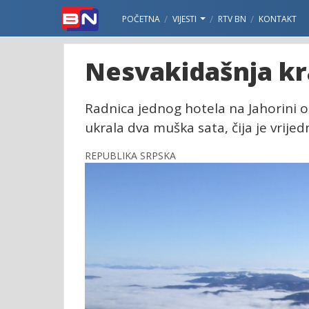
POČETNA
VIJESTI
RTV BN
KONTAKT
Nesvakidašnja kra
Radnica jednog hotela na Jahorini o
ukrala dva muška sata, čija je vrijed
REPUBLIKA SRPSKA