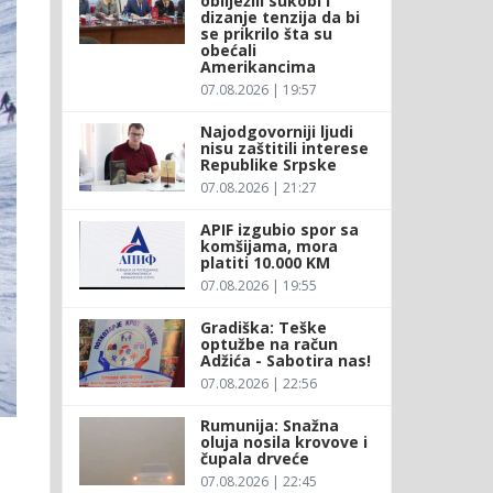
obilježili sukobi i
dizanje tenzija da bi
se prikrilo šta su
obećali
Amerikancima
07.08.2026 | 19:57
Najodgovorniji ljudi
nisu zaštitili interese
Republike Srpske
07.08.2026 | 21:27
APIF izgubio spor sa
komšijama, mora
platiti 10.000 KM
07.08.2026 | 19:55
Gradiška: Teške
optužbe na račun
Adžića - Sabotira nas!
07.08.2026 | 22:56
Rumunija: Snažna
oluja nosila krovove i
z
čupala drveće
07.08.2026 | 22:45