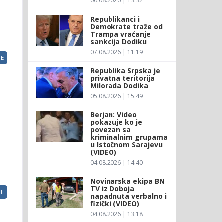
06.08.2026 | 13:32
Republikanci i
Demokrate traže od
Trampa vraćanje
sankcija Dodiku
07.08.2026 | 11:19
E
Republika Srpska je
privatna teritorija
Milorada Dodika
05.08.2026 | 15:49
Berjan: Video
pokazuje ko je
povezan sa
kriminalnim grupama
u Istočnom Sarajevu
(VIDEO)
04.08.2026 | 14:40
Novinarska ekipa BN
TV iz Doboja
E
napadnuta verbalno i
fizički (VIDEO)
04.08.2026 | 13:18