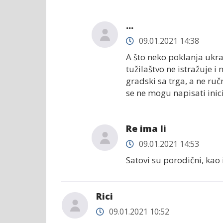
...
09.01.2021 14:38
A što neko poklanja ukra
tužilaštvo ne istražuje i
gradski sa trga, a ne ruč
se ne mogu napisati inici
Re ima li
09.01.2021 14:53
Satovi su porodični, kao
Rici
09.01.2021 10:52