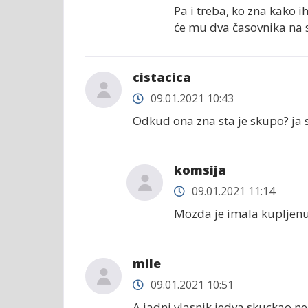
Pa i treba, ko zna kako i
će mu dva časovnika na 
cistacica
09.01.2021 10:43
Odkud ona zna sta je skupo? ja 
komsija
09.01.2021 11:14
Mozda je imala kupljenu
mile
09.01.2021 10:51
A jadni vlasnik jedva skuckao neš