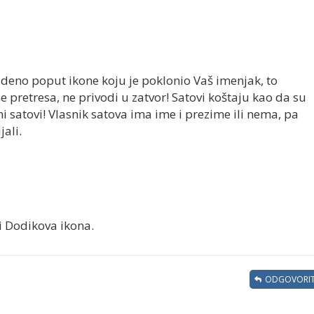
deno poput ikone koju je poklonio Vaš imenjak, to
 ne pretresa, ne privodi u zatvor! Satovi koštaju kao da su
ni satovi! Vlasnik satova ima ime i prezime ili nema, pa
jali.
 i Dodikova ikona.
ODGOVORIT