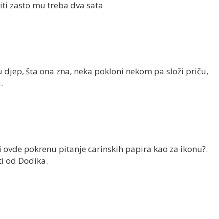
viti zasto mu treba dva sata
u djep, šta ona zna, neka pokloni nekom pa složi priču,
.
 ovde pokrenu pitanje carinskih papira kao za ikonu?.
i od Dodika.