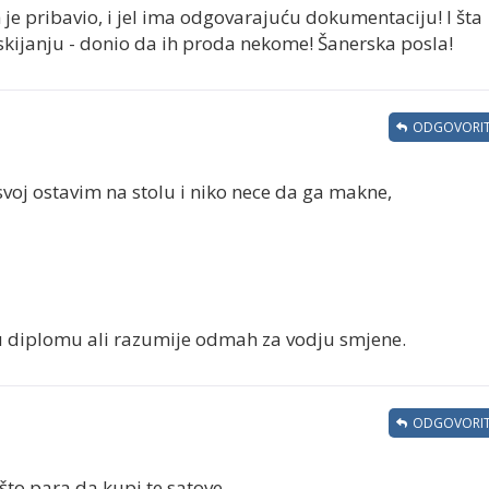
h je pribavio, i jel ima odgovarajuću dokumentaciju! I šta
skijanju - donio da ih proda nekome! Šanerska posla!
ODGOVORIT
svoj ostavim na stolu i niko nece da ga makne,
 diplomu ali razumije odmah za vodju smjene.
ODGOVORIT
to para da kupi te satove...