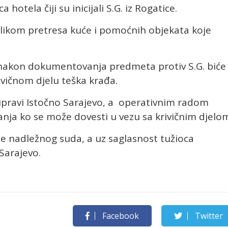
hotela čiji su inicijali S.G. iz Rogatice.
ilikom pretresa kuće i pomoćnih objekata koje
 a nakon dokumentovanja predmeta protiv S.G. biće
vičnom djelu teška krađa.
j upravi Istočno Sarajevo, a operativnim radom
znanja ko se može dovesti u vezu sa krivičnim djelo
be nadležnog suda, a uz saglasnost tužioca
Sarajevo.
Facebook
Twitter