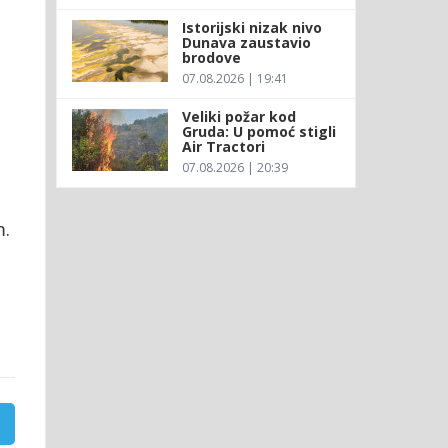
Istorijski nizak nivo
Dunava zaustavio
brodove
07.08.2026 | 19:41
Veliki požar kod
Gruda: U pomoć stigli
Air Tractori
07.08.2026 | 20:39
m.