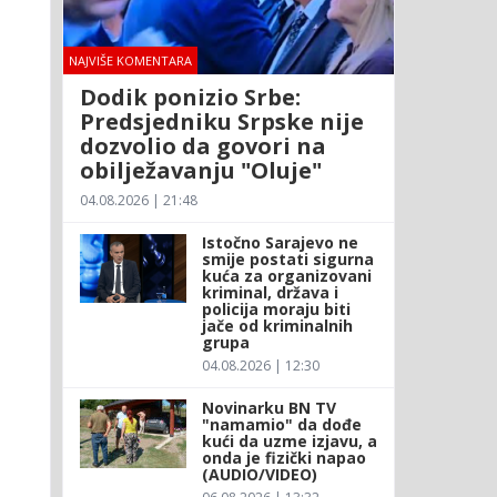
NAJVIŠE KOMENTARA
Dodik ponizio Srbe:
Predsjedniku Srpske nije
dozvolio da govori na
obilježavanju "Oluje"
04.08.2026 | 21:48
Istočno Sarajevo ne
smije postati sigurna
kuća za organizovani
kriminal, država i
policija moraju biti
jače od kriminalnih
grupa
04.08.2026 | 12:30
Novinarku BN TV
"namamio" da dođe
kući da uzme izjavu, a
onda je fizički napao
(AUDIO/VIDEO)