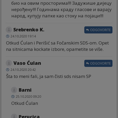
био на овим просторима!!! Задужише дијецу
нерођену!!! Годинама краду гласове и варају
народ, купују папке као стоку на појаци!!!
Srebrenko K.
ODGOVORITE
24.10.2020 19:14
Otkud Ćulan i Perišić sa Fočanskim SDS-om. Opet
na sitnicama kockate izbore, opametite se više.
Vaso Ćulan
ODGOVORITE
24.10.2020 20:42
Šta to meni fali, ja sam čisti sds nisam SP
Barni
25.10.2020 09:20
Otkud Ćulan
Perucica