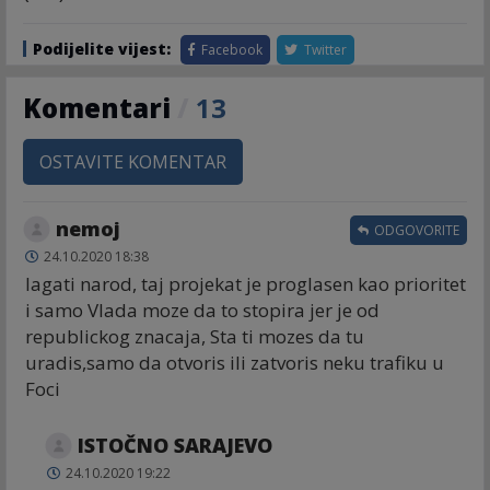
Podijelite vijest:
Facebook
Twitter
Komentari
/
13
OSTAVITE KOMENTAR
nemoj
ODGOVORITE
24.10.2020 18:38
lagati narod, taj projekat je proglasen kao prioritet
i samo Vlada moze da to stopira jer je od
republickog znacaja, Sta ti mozes da tu
uradis,samo da otvoris ili zatvoris neku trafiku u
Foci
ISTOČNO SARAJEVO
24.10.2020 19:22