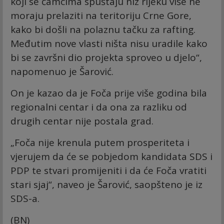
koji se čamcima spuštaju niz rijeku više ne
moraju prelaziti na teritoriju Crne Gore,
kako bi došli na polaznu tačku za rafting.
Međutim nove vlasti ništa nisu uradile kako
bi se završni dio projekta sproveo u djelo“,
napomenuo je Šarović.
On je kazao da je Foča prije više godina bila
regionalni centar i da ona za razliku od
drugih centar nije postala grad.
„Foča nije krenula putem prosperiteta i
vjerujem da će se pobjedom kandidata SDS i
PDP te stvari promijeniti i da će Foča vratiti
stari sjaj“, naveo je Šarović, saopšteno je iz
SDS-a.
(BN)