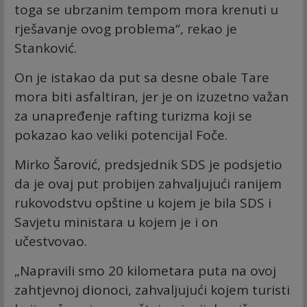
toga se ubrzanim tempom mora krenuti u
rješavanje ovog problema“, rekao je
Stanković.
On je istakao da put sa desne obale Tare
mora biti asfaltiran, jer je on izuzetno važan
za unapređenje rafting turizma koji se
pokazao kao veliki potencijal Foče.
Mirko Šarović, predsjednik SDS je podsjetio
da je ovaj put probijen zahvaljujući ranijem
rukovodstvu opštine u kojem je bila SDS i
Savjetu ministara u kojem je i on
učestvovao.
„Napravili smo 20 kilometara puta na ovoj
zahtjevnoj dionoci, zahvaljujući kojem turisti