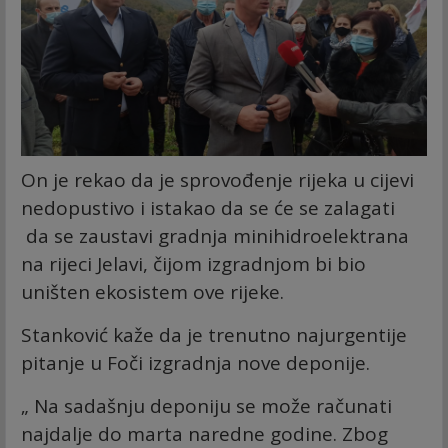
On je rekao da je sprovođenje rijeka u cijevi
nedopustivo i istakao da se će se zalagati
da se zaustavi gradnja minihidroelektrana
na rijeci Jelavi, čijom izgradnjom bi bio
uništen ekosistem ove rijeke.
Stanković kaže da je trenutno najurgentije
pitanje u Foči izgradnja nove deponije.
„ Na sadašnju deponiju se može računati
najdalje do marta naredne godine. Zbog