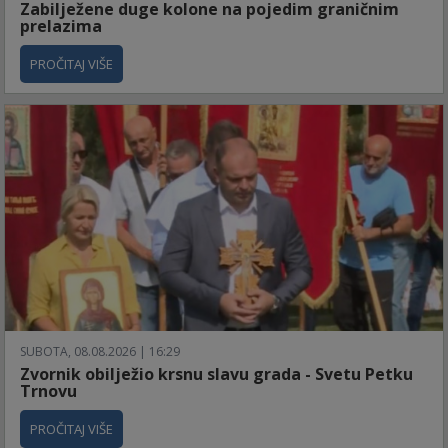
Zabilježene duge kolone na pojedim graničnim
prelazima
PROČITAJ VIŠE
SUBOTA, 08.08.2026 | 16:29
Zvornik obilježio krsnu slavu grada - Svetu Petku
Trnovu
PROČITAJ VIŠE