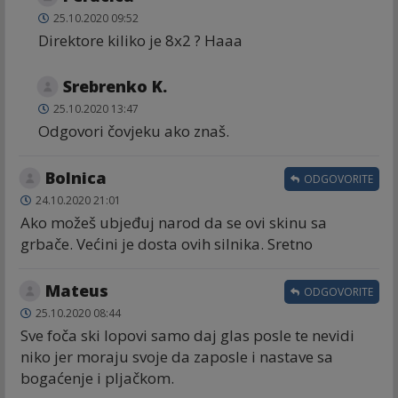
25.10.2020 09:52
Direktore kiliko je 8x2 ? Haaa
Srebrenko K.
25.10.2020 13:47
Odgovori čovjeku ako znaš.
Bolnica
ODGOVORITE
24.10.2020 21:01
Ako možeš ubjeđuj narod da se ovi skinu sa
grbače. Većini je dosta ovih silnika. Sretno
Mateus
ODGOVORITE
25.10.2020 08:44
Sve foča ski lopovi samo daj glas posle te nevidi
niko jer moraju svoje da zaposle i nastave sa
bogaćenje i pljačkom.