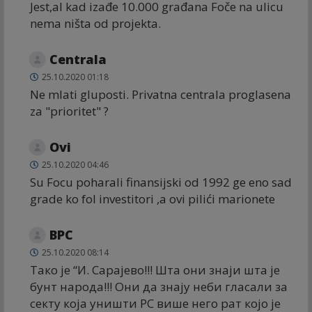
Jest,al kad izađe 10.000 građana Foče na ulicu
nema ništa od projekta.
Centrala
25.10.2020 01:18
Ne mlati gluposti. Privatna centrala proglasena
za "prioritet" ?
Ovi
25.10.2020 04:46
Su Focu poharali finansijski od 1992 ge eno sad
grade ko fol investitori ,a ovi pilići marionete
ВРС
25.10.2020 08:14
Тако је “И. Сарајево!!! Шта они знаји шта је
бунт народа!!! Они да знају неби гласали за
секту која уништи РС више него рат којо је