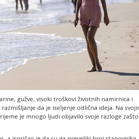
arine, gužve, visoki troškovi životnih namirnica i
a razmišljanje da je iseljenje odlična ideja. Na svoj
ijeme je mnogo ljudi objavilo svoje razloge zašto
, a ispričao je da su ga preveliki broj stanovnika,