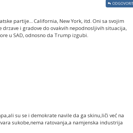
ODGOVORIT
ske partije... California, New York, itd. Oni sa svojim
rzave i gradove do ovakvih nepodnosljivih situacija,
izbore u SAD, odnosno da Trump izgubi.
a,ali su se i demokrate navile da ga skinu,liči već na
vara sukobe,nema ratovanja,a namjenska industrija