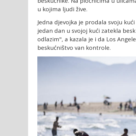
beskućnike. Na pločnicima u ulicama 
u kojima ljudi žive.
Jedna djevojka je prodala svoju kuć
jedan dan u svojoj kući zatekla besk
odlazim", a kazala je i da Los Angel
beskućništvo van kontrole.