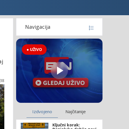
Navigacija
● UŽIVO
aj
:38
Izdvojeno
Najčitanije
Ključni korak: