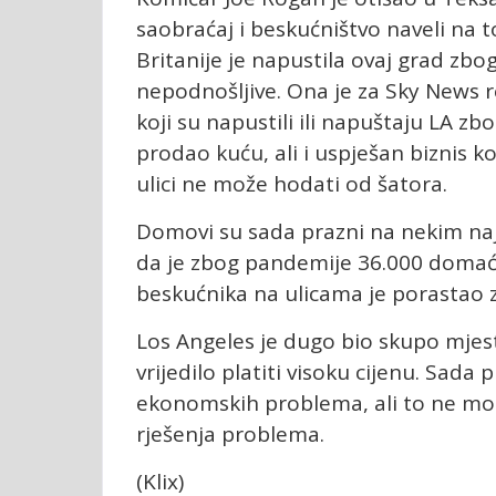
saobraćaj i beskućništvo naveli na to
Britanije je napustila ovaj grad zbog
nepodnošljive. Ona je za Sky News r
koji su napustili ili napuštaju LA zb
prodao kuću, ali i uspješan biznis k
ulici ne može hodati od šatora.
Domovi su sada prazni na nekim naj
da je zbog pandemije 36.000 domaći
beskućnika na ulicama je porastao z
Los Angeles je dugo bio skupo mjesto 
vrijedilo platiti visoku cijenu. Sada
ekonomskih problema, ali to ne mor
rješenja problema.
(Klix)