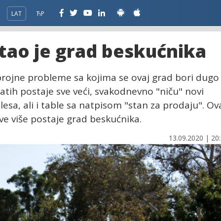
LAT
ЋР
tao je grad beskućnika
brojne probleme sa kojima se ovaj grad bori dugo
atih postaje sve veći, svakodnevno "niču" novi
sa, ali i table sa natpisom "stan za prodaju". Ov
ve više postaje grad beskućnika.
13.09.2020 | 20