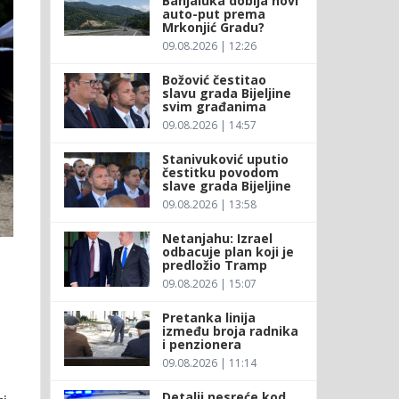
Banjaluka dobija novi
auto-put prema
Mrkonjić Gradu?
09.08.2026 | 12:26
Božović čestitao
slavu grada Bijeljine
svim građanima
09.08.2026 | 14:57
Stanivuković uputio
čestitku povodom
slave grada Bijeljine
09.08.2026 | 13:58
Netanjahu: Izrael
odbacuje plan koji je
predložio Tramp
09.08.2026 | 15:07
Pretanka linija
između broja radnika
i penzionera
09.08.2026 | 11:14
Detalji nesreće kod