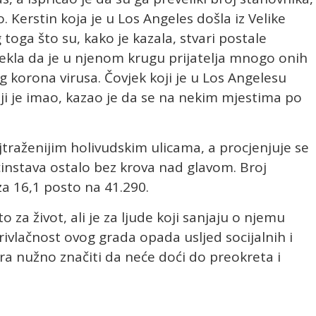
. Kerstin koja je u Los Angeles došla iz Velike
 toga što su, kako je kazala, stvari postale
ekla da je u njenom krugu prijatelja mnogo onih
og korona virusa. Čovjek koji je u Los Angelesu
oji je imao, kazao je da se na nekim mjestima po
traženijim holivudskim ulicama, a procjenjuje se
nstava ostalo bez krova nad glavom. Broj
a 16,1 posto na 41.290.
za život, ali je za ljude koji sanjaju o njemu
 privlačnost ovog grada opada usljed socijalnih i
a nužno značiti da neće doći do preokreta i