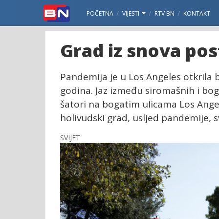
POČETNA
VIJESTI
RTV BN
KONTAKT
Grad iz snova pos
Pandemija je u Los Angeles otkrila 
godina. Jaz između siromašnih i bog
šatori na bogatim ulicama Los Angele
holivudski grad, usljed pandemije, s
SVIJET