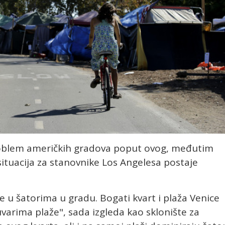
roblem američkih gradova poput ovog, međutim
situacija za stanovnike Los Angelesa postaje
žive u šatorima u gradu. Bogati kvart i plaža Venice
arima plaže", sada izgleda kao sklonište za