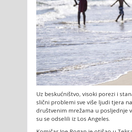
Uz beskućništvo, visoki porezi i stan
slični problemi sve više ljudi tjera n
društvenim mrežama u posljednje vr
su se odselili iz Los Angeles.
Komičar Joe Rogan je otišao u Teksas