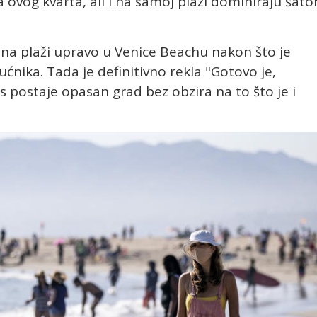
ovog kvarta, ali i na samoj plaži dominiraju šator
i na plaži upravo u Venice Beachu nakon što je
ućnika. Tada je definitivno rekla "Gotovo je,
es postaje opasan grad bez obzira na to što je i