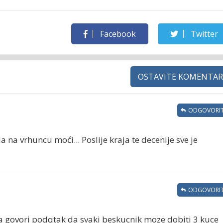
Facebook
Twitter
OSTAVITE KOMENTAR
ODGOVORIT
a na vrhuncu moći... Poslije kraja te decenije sve je
ODGOVORIT
a govori podqtak da svaki beskucnik moze dobiti 3 kuce