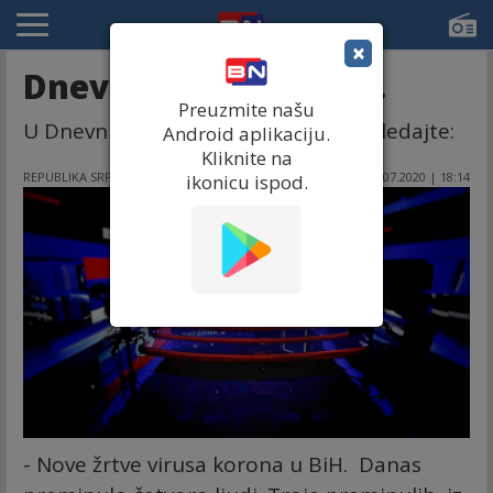
×
Dnevnik 2 13.07.2020.
Preuzmite našu
U Dnevniku 2 BN televizije večeras gledajte:
Android aplikaciju.
Kliknite na
REPUBLIKA SRPSKA
13.07.2020 | 18:14
ikonicu ispod.
- Nove žrtve virusa korona u BiH. Danas