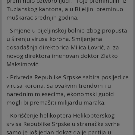
preminulo četvoro ljudi. Troje preminulih iz
Tuzlanskog kantona, a u Bijeljini preminuo
muškarac srednjih godina.
- Smjene u bijeljinskoj bolnici zbog propusta
u širenju virusa korona. Smijenjena
dosadašnja direktorica Milica Lovrić, a za
novog direktora imenovan doktor Zlatko
Maksimović.
- Privreda Republike Srpske sabira posljedice
virusa korona. Sa ovakvim trendom i u
narednim mjesecima, ekonomski gubici
mogli bi premašiti milijardu maraka.
- Korišćenje helikoptera Helikopterskog
srvisa Republike Srpske u stranačke svrhe
samo je još jedan dokaz da je partija u