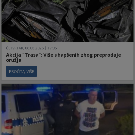
ČETVRTAK, 06.08.2026 | 17:35
Akcija "Trasa": Više uhapšenih zbog preprodaje
oružja
PROČITAJ VIŠE