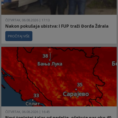
ČETVRTAK, 06.08.2026 | 17:13
Nakon pokušaja ubistva: I FUP traži Đorđa Ždrala
PROČITAJ VIŠE
ČETVRTAK, 06.08.2026 | 16:45
Novi toplotni talas od nedelje, očekuje nas oko 40