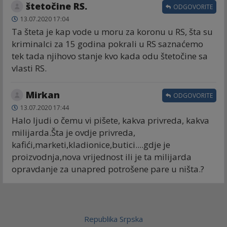
štetočine RS.
ODGOVORITE
13.07.2020 17:04
Ta šteta je kap vode u moru za koronu u RS, šta su
kriminalci za 15 godina pokrali u RS saznaćemo
tek tada njihovo stanje kvo kada odu štetočine sa
vlasti RS.
Mirkan
ODGOVORITE
13.07.2020 17:44
Halo ljudi o čemu vi pišete, kakva privreda, kakva
milijarda.Šta je ovdje privreda,
kafići,marketi,kladionice,butici....gdje je
proizvodnja,nova vrijednost ili je ta milijarda
opravdanje za unapred potrošene pare u ništa.?
Republika Srpska