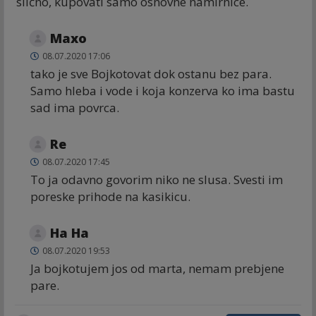
slično, kupovati samo osnovne namirnice.
Maxo
08.07.2020 17:06
tako je sve Bojkotovat dok ostanu bez para.
Samo hleba i vode i koja konzerva ko ima bastu
sad ima povrca.
Re
08.07.2020 17:45
To ja odavno govorim niko ne slusa. Svesti im
poreske prihode na kasikicu.
Ha Ha
08.07.2020 19:53
Ja bojkotujem jos od marta, nemam prebjene
pare.