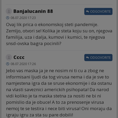
Banjalucanin 88
ODGOVORITE
08.07.2020 17:23
Ovaj lik prica o ekonomskoj steti pandemije.
Zemljo, otvori se! Kolika je steta koju su on, njegova
familija, uza i dalja, kumovi i kumici, te njegova
snsd-ovska bagra pocinili?
Cccc
ODGOVORITE
08.07.2020 17:26
Jebo vas maska ja je ne nosim ni ti cu a zbog ne
informisani ljudi da tog virusa nema i da je sve to
namjestena igra da se sruse ekonomije i da ostanu
na vlasti saveznici americkih psihopata! Da narod
vidi koliko je ta maska stetna za nositi ne bi ni
pomislio da je obuce! A to za prenosenje virusa
nemoj te se testira i nece biti virusa! Oni moraju da
igraju igru za sta su pare dobili!