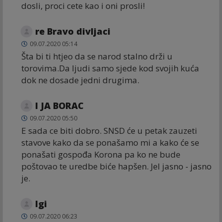
dosli, proci cete kao i oni prosli!
re Bravo divljaci
09.07.2020 05:14
Šta bi ti htjeo da se narod stalno drži u
torovima.Da ljudi samo sjede kod svojih kuća
dok ne dosade jedni drugima.
I JA BORAC
09.07.2020 05:50
E sada ce biti dobro. SNSD će u petak zauzeti
stavove kako da se ponašamo mi a kako će se
ponašati gospođa Korona pa ko ne bude
poštovao te uredbe biće hapšen. Jel jasno - jasno
je.
Igi
09.07.2020 06:23