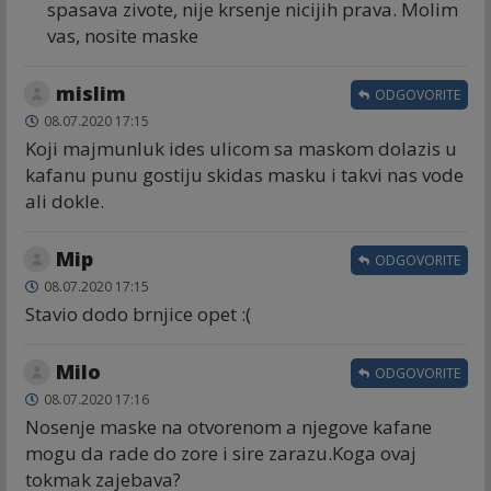
spasava zivote, nije krsenje nicijih prava. Molim
vas, nosite maske
mislim
ODGOVORITE
08.07.2020 17:15
Koji majmunluk ides ulicom sa maskom dolazis u
kafanu punu gostiju skidas masku i takvi nas vode
ali dokle.
Mip
ODGOVORITE
08.07.2020 17:15
Stavio dodo brnjice opet :(
Milo
ODGOVORITE
08.07.2020 17:16
Nosenje maske na otvorenom a njegove kafane
mogu da rade do zore i sire zarazu.Koga ovaj
tokmak zajebava?