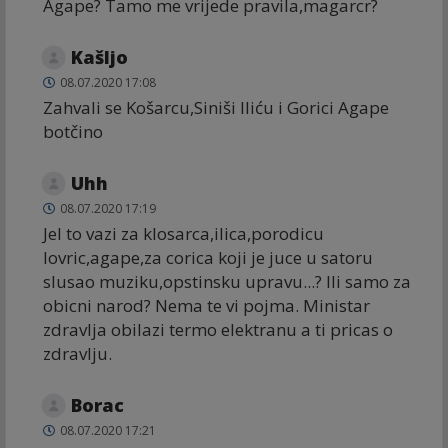
Agape? Tamo me vrijede pravila,magarcr?
Kašljo
08.07.2020 17:08
Zahvali se Košarcu,Siniši Iliću i Gorici Agape
botčino
Uhh
08.07.2020 17:19
Jel to vazi za klosarca,ilica,porodicu
lovric,agape,za corica koji je juce u satoru
slusao muziku,opstinsku upravu...? Ili samo za
obicni narod? Nema te vi pojma. Ministar
zdravlja obilazi termo elektranu a ti pricas o
zdravlju.
Borac
08.07.2020 17:21