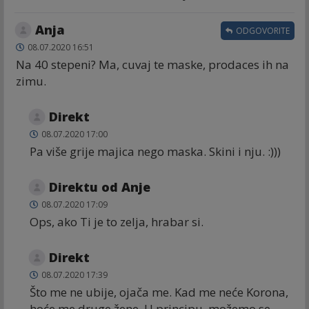
Anja
ODGOVORITE
08.07.2020 16:51
Na 40 stepeni? Ma, cuvaj te maske, prodaces ih na
zimu.
Direkt
08.07.2020 17:00
Pa više grije majica nego maska. Skini i nju. :)))
Direktu od Anje
08.07.2020 17:09
Ops, ako Ti je to zelja, hrabar si.
Direkt
08.07.2020 17:39
Što me ne ubije, ojača me. Kad me neće Korona,
hoće me druge žene. U principu, možemo se