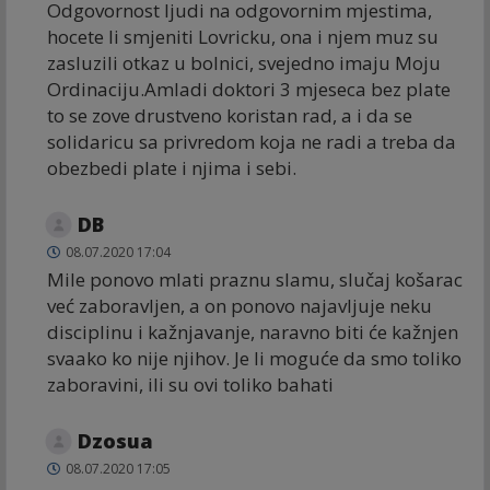
Odgovornost ljudi na odgovornim mjestima,
hocete li smjeniti Lovricku, ona i njem muz su
zasluzili otkaz u bolnici, svejedno imaju Moju
Ordinaciju.Amladi doktori 3 mjeseca bez plate
to se zove drustveno koristan rad, a i da se
solidaricu sa privredom koja ne radi a treba da
obezbedi plate i njima i sebi.
DB
08.07.2020 17:04
Mile ponovo mlati praznu slamu, slučaj košarac
već zaboravljen, a on ponovo najavljuje neku
disciplinu i kažnjavanje, naravno biti će kažnjen
svaako ko nije njihov. Je li moguće da smo toliko
zaboravini, ili su ovi toliko bahati
Dzosua
08.07.2020 17:05