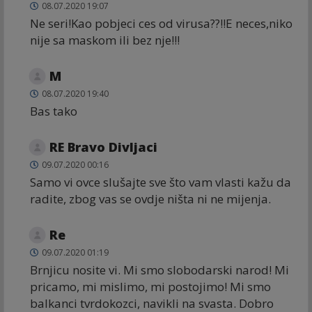
08.07.2020 19:07
Ne seri!Kao pobjeci ces od virusa??!!E neces,niko
nije sa maskom ili bez nje!!!
M
08.07.2020 19:40
Bas tako
RE Bravo Divljaci
09.07.2020 00:16
Samo vi ovce slušajte sve što vam vlasti kažu da
radite, zbog vas se ovdje ništa ni ne mijenja.
Re
09.07.2020 01:19
Brnjicu nosite vi. Mi smo slobodarski narod! Mi
pricamo, mi mislimo, mi postojimo! Mi smo
balkanci tvrdokozci, navikli na svasta. Dobro