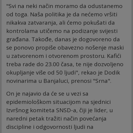
"Svi na neki način moramo da odustanemo
od toga. Naša politika je da nećemo vršiti
nikakva zatvaranja, ali ćemo pokušati da
kontrolama utičemo na podizanje svijesti
građana. Takođe, danas je dogovoreno da
se ponovo propiše obavezno nošenje maski
u zatvorenom i otvorenom prostoru. Kafići
treba rade do 23.00 časa, te nije dozvoljeno
okupljanje više od 50 ljudi", rekao je Dodik
novinarima u Banjaluci, prenosi "Srna".
On je najavio da će se u vezi sa
epidemiološkom situacijom na sjednici
Izvršnog komiteta SNSD-a, čiji je lider, u
naredni petak tražiti način povećanja
discipline i odgovornosti ljudi na