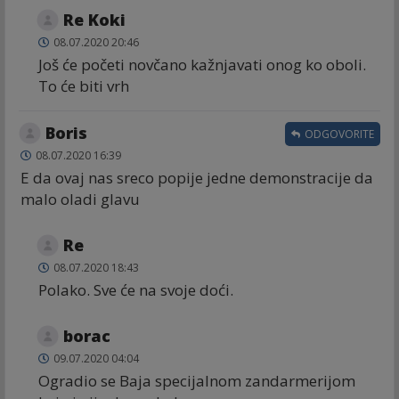
Re Koki
08.07.2020 20:46
Još će početi novčano kažnjavati onog ko oboli.
To će biti vrh
Boris
ODGOVORITE
08.07.2020 16:39
E da ovaj nas sreco popije jedne demonstracije da
malo oladi glavu
Re
08.07.2020 18:43
Polako. Sve će na svoje doći.
borac
09.07.2020 04:04
Ogradio se Baja specijalnom zandarmerijom