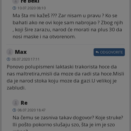
re beki
10.07.2020 08:10
Ma šta mi kažeš ??? Zar nisam u pravu ? Ko se
bahati ako ne ovi koje sam nabrojao ? Zbog njih
, koji šire zarazu, narod će morati na plus 30 da
nosi maske i na otvorenom.
Max
ODGOVORITE
08.07.2020 17:11
Ponovo polupismeni laktaski trakorista hoce da
nas maltretira,misli da moze da radi sta hoce.Misli
da je narod stoka koju moze da gazi.U velikoj je
zabludi.
Re
08.07.2020 18:47
Na čemu se zasniva takav dogovor? Koje struke?
Ili pošto pokorno slušaju szo, šta je im je szo