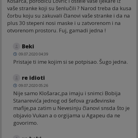
Košarca, porodicu Lovrić i ostele vaše ljekare iz
vaše stranke koji su šenlučili ? Narod treba da kusa
čorbu koju su zakuvali članovi vaše stranke i da na
plus 30 stepeni nosi maske i u zatvorenom i na
otvorenom prostoru. Fuj, gamadi jedna !
Beki
09.07.2020 04:39
Pristaje ti ime kojim si se potpisao. Šugo jedna.
re idioti
09.07.2020 05:26
Nije samo Klošarac,pa imaju i snimci Bobija
Stanarevića jednog od šefova građevinske
mafije,pa zatim u Nevesinju članovi snsda što je
objavio Vukan a o orgijama u Agapeu da ne
govorimo.