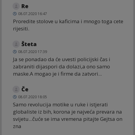
Re
08.07.2020 16:47
Proredite stolove u kaficima i mnogo toga cete
rijesiti.
Šteta
08.07.2020 17:39
Ja se ponadao da će uvesti policijski čas i
zabraniti dijaspori da dolazi,a ono samo
maske.A mogao je i firme da zatvori...
Če
08.07.2020 18:05
Samo revolucija motike u ruke i istjerati
globaliste iz bih, korona je najveća prevara na
svijetu...čuće se ima vremena pitajte Gejtsa on
zna