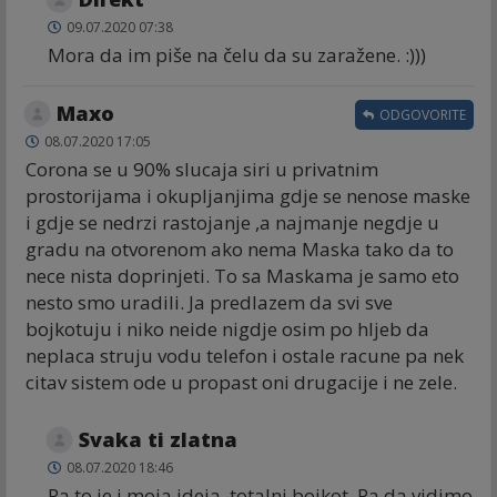
09.07.2020 07:38
Mora da im piše na čelu da su zaražene. :)))
Maxo
ODGOVORITE
08.07.2020 17:05
Corona se u 90% slucaja siri u privatnim
prostorijama i okupljanjima gdje se nenose maske
i gdje se nedrzi rastojanje ,a najmanje negdje u
gradu na otvorenom ako nema Maska tako da to
nece nista doprinjeti. To sa Maskama je samo eto
nesto smo uradili. Ja predlazem da svi sve
bojkotuju i niko neide nigdje osim po hljeb da
neplaca struju vodu telefon i ostale racune pa nek
citav sistem ode u propast oni drugacije i ne zele.
Svaka ti zlatna
08.07.2020 18:46
Pa to je i moja ideja, totalni bojkot. Pa da vidimo