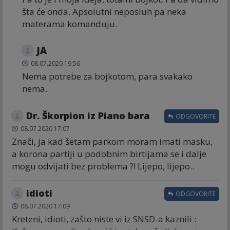
šta će onda. Apsolutni neposluh pa neka
materama komanduju.
JA
08.07.2020 19:56
Nema potrebe za bojkotom, para svakako
nema.
Dr. Škorpion iz Piano bara
ODGOVORITE
08.07.2020 17:07
Znači, ja kad šetam parkom moram imati masku,
a korona partiji u podobnim birtijama se i dalje
mogu odvijati bez problema ?! Lijepo, lijepo..
idioti
ODGOVORITE
08.07.2020 17:09
Kreteni, idioti, zašto niste vi iz SNSD-a kaznili :