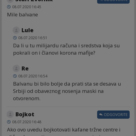
08.07.2020 16:45
Mile balvane
Lule
08.07.2020 16:51
Da li u tu milijardu računa i sredstva koja su
pokrali on i članovi korona mafije?
Re
08.07.2020 16:54
Balvanu bi bilo bolje da prati sta se desava u
Srbiji od obaveznog nosenja maski na
otvorenom.
Bojkot
ODGOVORITE
08.07.2020 16:48
Ako ovo uvedu bojkotovati kafane tržne centre i