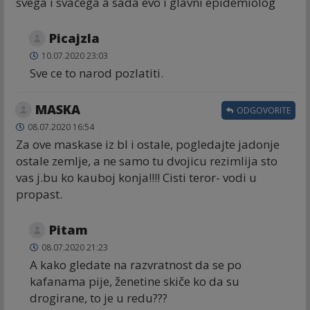
svega i svačega a sada evo i glavni epidemiolog
Picajzla
10.07.2020 23:03
Sve ce to narod pozlatiti.
MASKA
ODGOVORITE
08.07.2020 16:54
Za ove maskase iz bl i ostale, pogledajte jadonje
ostale zemlje, a ne samo tu dvojicu rezimlija sto
vas j.bu ko kauboj konja!!!! Cisti teror- vodi u
propast.
Pitam
08.07.2020 21:23
A kako gledate na razvratnost da se po
kafanama pije, ženetine skiče ko da su
drogirane, to je u redu???