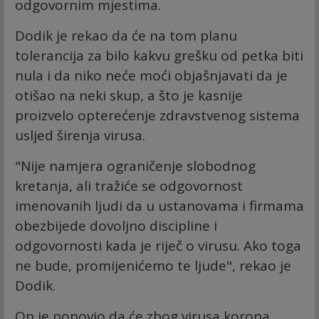
odgovornim mjestima.
Dodik je rekao da će na tom planu
tolerancija za bilo kakvu grešku od petka biti
nula i da niko neće moći objašnjavati da je
otišao na neki skup, a što je kasnije
proizvelo opterećenje zdravstvenog sistema
usljed širenja virusa.
"Nije namjera ograničenje slobodnog
kretanja, ali tražiće se odgovornost
imenovanih ljudi da u ustanovama i firmama
obezbijede dovoljno discipline i
odgovornosti kada je riječ o virusu. Ako toga
ne bude, promijenićemo te ljude", rekao je
Dodik.
On je ponovio da će zbog virusa korona