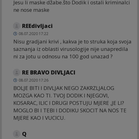
Jesu li maske džabe.što Dodik i ostali kriminalci
ne nose maske
REEdivljaci
08.07.2020 17:22
Nisu gradjani krivi , kakva je to struka koja svoja
saznanja iz oblasti virusologije nije unapredila
ni za jotu u odnosu na 100 god unazad ?
RE BRAVO DIVLJACI
08.07.2020 17:26
BOLJE BITI I DIVLJAK NEGO ZAKRZLJALOG
MOZGA KAO TI. TVOJ DODIK I NJEGOVI,
KOSARAC, ILIC I DRUGI POSTUJU MJERE ,JE LI?
MOGLO BI I TEBI I DODIKU SKOCIT NA NOS TE
MJERE KAO I VUCICU.
Q