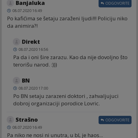
Banjaluka
ODGOVORITE
08.07.2020 16:49
Po kafićima se šetaju zaraženi ljudi!!! Policiju niko
da animira?!
Direkt
08.07.2020 16:56
Pa da i oni šire zarazu. Kao da nije dovoljno što
terorišu narod. :)))
BN
08.07.2020 17:00
Po BN setaju zarazeni doktori , zahvaljujuci
dobroj organizaciji porodice Lovric.
Strašno
ODGOVORITE
08.07.2020 16:49
Pa niko ne nosi ni unutra, u bL je haos...