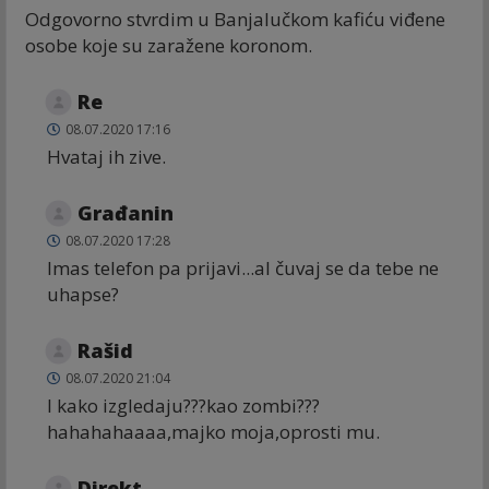
Odgovorno stvrdim u Banjalučkom kafiću viđene
osobe koje su zaražene koronom.
Re
08.07.2020 17:16
Hvataj ih zive.
Građanin
08.07.2020 17:28
Imas telefon pa prijavi...al čuvaj se da tebe ne
uhapse?
Rašid
08.07.2020 21:04
I kako izgledaju???kao zombi???
hahahahaaaa,majko moja,oprosti mu.
Direkt