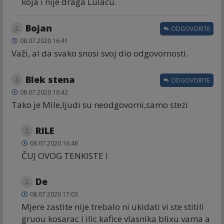
koja i nije draga Lulacu.
Bojan
ODGOVORITE
08.07.2020 16:41
Važi, al da svako snosi svoj dio odgovornosti.
Blek stena
ODGOVORITE
08.07.2020 16:42
Tako je Mile,ljudi su neodgovorni,samo stezi
RILE
08.07.2020 16:48
ČUJ OVOG TENKISTE !
De
08.07.2020 17:03
Mjere zastite nije trebalo ni ukidati vi ste stitili
gruou kosarac i ilic kafice vlasnika blixu vama a