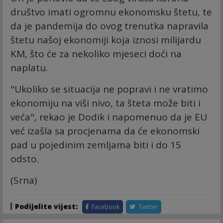
društvo imati ogromnu ekonomsku štetu, te
da je pandemija do ovog trenutka napravila
štetu našoj ekonomiji koja iznosi milijardu
KM, što će za nekoliko mjeseci doći na
naplatu.
"Ukoliko se situacija ne popravi i ne vratimo
ekonomiju na viši nivo, ta šteta može biti i
veća", rekao je Dodik i napomenuo da je EU
već izašla sa procjenama da će ekonomski
pad u pojedinim zemljama biti i do 15
odsto.
(Srna)
Podijelite vijest:
Facebook
Twitter