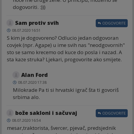
dogovoriti. :)))
Sam protiv svih
ODGOVORITE
08.07.2020 16:51
S kim je dogovoreno? Odlucio jedan odgovoran
covjek (npr. Agape) u ime svih nas "neodgovornih"
sto se samo krecemo od kuce do posla i nazad. A
sta kaze struka? Ljekari, progovorite ako smijete.
Alan Ford
08.07.2020 17:38
Milokrade Pa ti si hrvatski igrač šta ti govoriš
srbima alo.
bože sakloni i sačuvaj
ODGOVORITE
08.07.2020 16:54
mesar,traktorista, švercer, pjevač, predsjednik