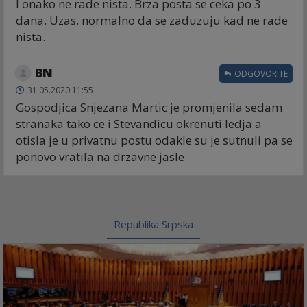
I onako ne rade nista. Brza posta se ceka po 3
dana. Uzas. normalno da se zaduzuju kad ne rade
nista.
BN
ODGOVORITE
31.05.2020 11:55
Gospodjica Snjezana Martic je promjenila sedam
stranaka tako ce i Stevandicu okrenuti ledja a
otisla je u privatnu postu odakle su je sutnuli pa se
ponovo vratila na drzavne jasle
Republika Srpska