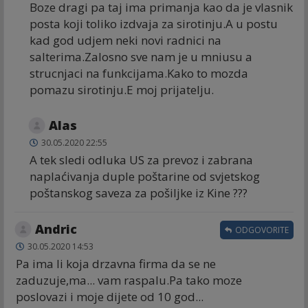
Boze dragi pa taj ima primanja kao da je vlasnik
posta koji toliko izdvaja za sirotinju.A u postu
kad god udjem neki novi radnici na
salterima.Zalosno sve nam je u mniusu a
strucnjaci na funkcijama.Kako to mozda
pomazu sirotinju.E moj prijatelju.
Alas
30.05.2020 22:55
A tek sledi odluka US za prevoz i zabrana
naplaćivanja duple poštarine od svjetskog
poštanskog saveza za pošiljke iz Kine ???
Andric
ODGOVORITE
30.05.2020 14:53
Pa ima li koja drzavna firma da se ne
zaduzuje,ma... vam raspalu.Pa tako moze
poslovazi i moje dijete od 10 god...