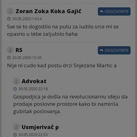
Zoran Zoka Koka Gajić
ODGOVORITE
30.05.2020 14:54
Sve se to dogodilo na putu za ludilo srce mi se
opasno u tebe zaljubilo haha
RS
ODGOVORITE
30.05.2020 15:03
Nije ni cudo kad postu drzi Snjezana Martic a
Advokat
30.05.2020 22:16
Gospodjica je došla na revolucionarnu ideju da
prodaje poslovne prostore kako bi namirila
gubitak poslovanja.
Usmjerivač p
30.05.2020 22:53