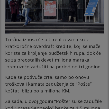
Trećina iznosa će biti realizovana kroz
kratkoročne overdraft kredite, koji se inače
koriste za krpljenje budžetskih rupa, dok će
se za preostalih devet miliona maraka
preduzeće zadužiti na period od tri godine.
Kada se podvuče crta, samo po onovu
troškova i kamata zaduženja će “Pošte”
koštati blizu pola miliona KM.
Za sada, u ovoj godini “Pošte” su se zadužile
kod “Intesa Sanpaolo” banke za 1,5 miliona