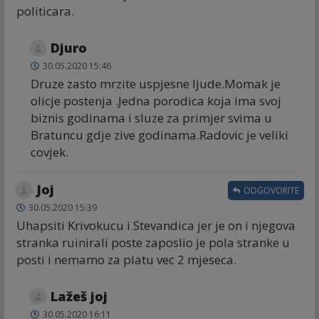
politicara.
Djuro
30.05.2020 15:46
Druze zasto mrzite uspjesne ljude.Momak je
olicje postenja .Jedna porodica koja ima svoj
biznis godinama i sluze za primjer svima u
Bratuncu gdje zive godinama.Radovic je veliki
covjek.
Joj
ODGOVORITE
30.05.2020 15:39
Uhapsiti Krivokucu i Stevandica jer je on i njegova
stranka ruinirali poste zaposlio je pola stranke u
posti i nemamo za platu vec 2 mjeseca.
Lažeš joj
30.05.2020 16:11