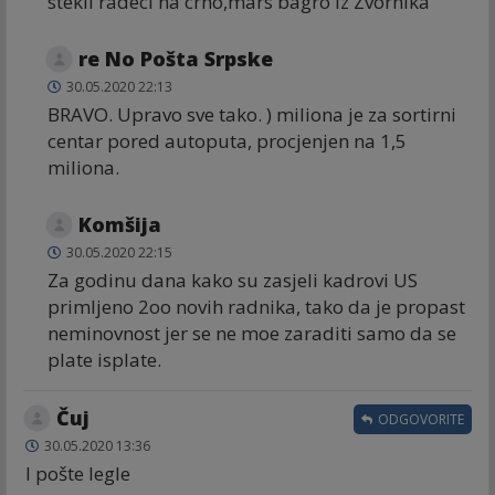
stekli radeci na crno,mars bagro iz Zvornika
re No Pošta Srpske
30.05.2020 22:13
BRAVO. Upravo sve tako. ) miliona je za sortirni
centar pored autoputa, procjenjen na 1,5
miliona.
Komšija
30.05.2020 22:15
Za godinu dana kako su zasjeli kadrovi US
primljeno 2oo novih radnika, tako da je propast
neminovnost jer se ne moe zaraditi samo da se
plate isplate.
Čuj
ODGOVORITE
30.05.2020 13:36
I pošte legle