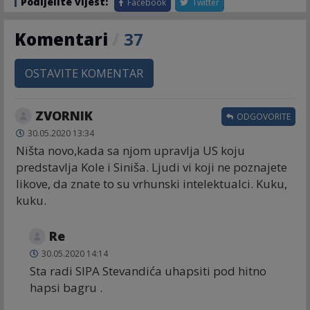
Podijelite vijest:
Facebook
Twitter
Komentari
/
37
OSTAVITE KOMENTAR
ZVORNIK
ODGOVORITE
30.05.2020 13:34
Ništa novo,kada sa njom upravlja US koju
predstavlja Kole i Siniša. Ljudi vi koji ne poznajete
likove, da znate to su vrhunski intelektualci. Kuku,
kuku.
Re
30.05.2020 14:14
Sta radi SIPA Stevandića uhapsiti pod hitno
hapsi bagru .