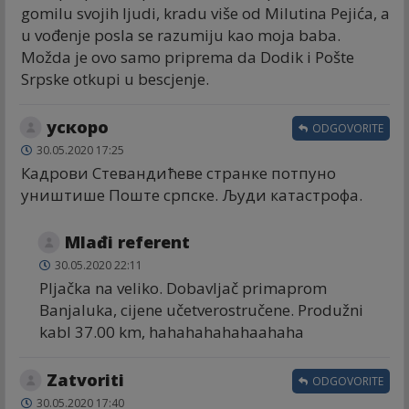
gomilu svojih ljudi, kradu više od Milutina Pejića, a
u vođenje posla se razumiju kao moja baba.
Možda je ovo samo priprema da Dodik i Pošte
Srpske otkupi u bescjenje.
ускоро
ODGOVORITE
30.05.2020 17:25
Кадрови Стевандићеве странке потпуно
уништише Поште српске. Људи катастрофа.
Mlađi referent
30.05.2020 22:11
Pljačka na veliko. Dobavljač primaprom
Banjaluka, cijene učetverostručene. Produžni
kabl 37.00 km, hahahahahahaahaha
Zatvoriti
ODGOVORITE
30.05.2020 17:40