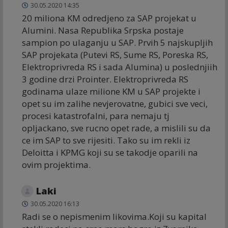
30.05.2020 14:35
20 miliona KM odredjeno za SAP projekat u
Alumini. Nasa Republika Srpska postaje
sampion po ulaganju u SAP. Prvih 5 najskupljih
SAP projekata (Putevi RS, Sume RS, Poreska RS,
Elektroprivreda RS i sada Alumina) u poslednjiih
3 godine drzi Prointer. Elektroprivreda RS
godinama ulaze milione KM u SAP projekte i
opet su im zalihe nevjerovatne, gubici sve veci,
procesi katastrofalni, para nemaju tj
opljackano, sve rucno opet rade, a mislili su da
ce im SAP to sve rijesiti. Tako su im rekli iz
Deloitta i KPMG koji su se takodje oparili na
ovim projektima.
Laki
30.05.2020 16:13
Radi se o nepismenim likovima.Koji su kapital