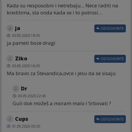
Kada su nesposobni i netrebaju... Nece raditi na
kreditima, sta onda kada se i to potrosi....
ja
ODGOVORITE
30.05.2020 18:35
ja pameti boze dragi
Ziko
ODGOVORITE
30.05.2020 18:35
Ma bravo za Stevandica,ovce i jesu da se sisaju
Dr
30.05.2020 22:45
Guli dok možeš a moram malo i Srbovati ?
Cups
ODGOVORITE
31.05.2020 00:30