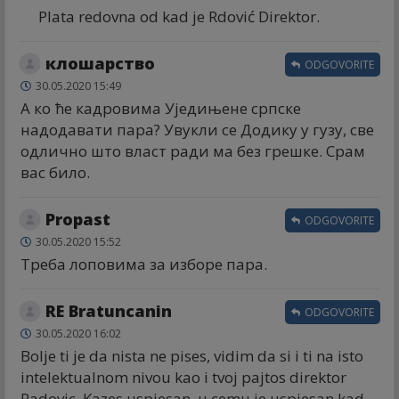
Plata redovna od kad je Rdović Direktor.
клошарство
ODGOVORITE
30.05.2020 15:49
А ко ће кадровима Уједињене српске
надодавати пара? Увукли се Додику у гузу, све
одлично што власт ради ма без грешке. Срам
вас било.
Propast
ODGOVORITE
30.05.2020 15:52
Треба лоповима за изборе пара.
RE Bratuncanin
ODGOVORITE
30.05.2020 16:02
Bolje ti je da nista ne pises, vidim da si i ti na isto
intelektualnom nivou kao i tvoj pajtos direktor
Radovic. Kazes uspjesan, u cemu je uspjesan kad