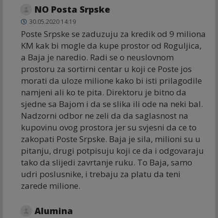
NO Posta Srpske
30.05.2020 14:19
Poste Srpske se zaduzuju za kredik od 9 miliona
KM kak bi mogle da kupe prostor od Roguljica,
a Baja je naredio. Radi se o neuslovnom
prostoru za sortirni centar u koji ce Poste jos
morati da uloze milione kako bi isti prilagodile
namjeni ali ko te pita. Direktoru je bitno da
sjedne sa Bajom i da se slika ili ode na neki bal.
Nadzorni odbor ne zeli da da saglasnost na
kupovinu ovog prostora jer su svjesni da ce to
zakopati Poste Srpske. Baja je sila, milioni su u
pitanju, drugi potpisuju koji ce da i odgovaraju
tako da slijedi zavrtanje ruku. To Baja, samo
udri poslusnike, i trebaju za platu da teni
zarede milione.
Alumina