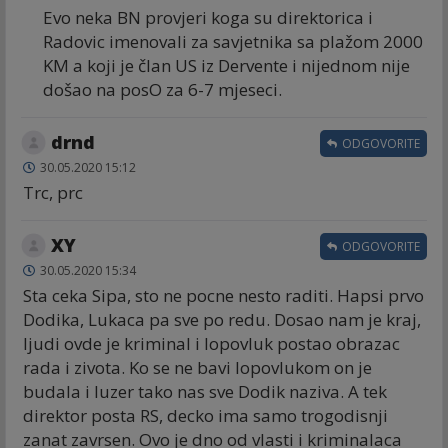
Evo neka BN provjeri koga su direktorica i
Radovic imenovali za savjetnika sa plažom 2000
KM a koji je član US iz Dervente i nijednom nije
došao na posO za 6-7 mjeseci.
drnd
ODGOVORITE
30.05.2020 15:12
Trc, prc
XY
ODGOVORITE
30.05.2020 15:34
Sta ceka Sipa, sto ne pocne nesto raditi. Hapsi prvo
Dodika, Lukaca pa sve po redu. Dosao nam je kraj,
ljudi ovde je kriminal i lopovluk postao obrazac
rada i zivota. Ko se ne bavi lopovlukom on je
budala i luzer tako nas sve Dodik naziva. A tek
direktor posta RS, decko ima samo trogodisnji
zanat zavrsen. Ovo je dno od vlasti i kriminalaca