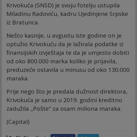
Krivokuća (SNSD) je svoju fotelju ustupila
Miladinu Radoviću, kadru Ujedinjene Srpske
iz Bratunca.
Nešto kasnije, u avgustu iste godine on je
optužio Krivokuću da je lažirala podatke iz
finansijskih izvještaja te da je umjesto dobiti
od oko 800.000 marka koliko je prijavila,
preduzeće ostavila u minusu od oko 130.000
maraka.
Prije nego što je predala dužnost direktora,
Krivokuća je samo u 2019. godini kreditno
zadužila „Pošte“ za osam miliona maraka.
(Capital)