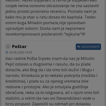
covjek nema osnovno obrazovanje ne zna sastaviti
jednu prosto prosirenu recenicu. Poznato nam je
kako mu je otac u ratu dosao do kapitala. Tesko
onom koga Miladin pomaze,nije sposoban
upravljati sobom. Dosta nam je nepismeni
novokomponovani posleratnih "tajkuna"!!!!
Poštar
ODGOVORITE
30.05.2020 16:35
Kao radnik Pošta Srpske znam da nas je Milutin
Pejić ostavio u dugovima i rasulu, da su plate
dolazile, ako Bog da i da smo bili dužni i Bogu i
narodu. Krivokuća je to nekako pokrpila (možda i
kreditima), i plate su za njenog vremena bile
redovne i pristojne. Ako je smuljala godišnje
obračune, neka za to odgovara, ali s njom smo bili
stabilni, a vidim da nas ovi Stevandićevci vode u
brzu propast. Zaposlili su odmah pri dolasku