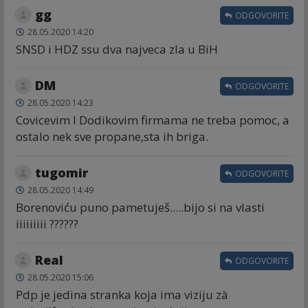
gg
ODGOVORITE
28.05.2020 14:20
SNSD i HDZ ssu dva najveca zla u BiH
DM
ODGOVORITE
28.05.2020 14:23
Covicevim I Dodikovim firmama ne treba pomoc, a
ostalo nek sve propane,sta ih briga.
tugomir
ODGOVORITE
28.05.2020 14:49
Borenoviću puno pametuješ.....bijo si na vlasti
iiiiiiiii ??????
Real
ODGOVORITE
28.05.2020 15:06
Pdp je jedina stranka koja ima viziju zà