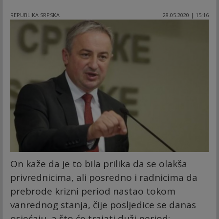
REPUBLIKA SRPSKA
28.05.2020 | 15:16
On kaže da je to bila prilika da se olakša
privrednicima, ali posredno i radnicima da
prebrode krizni period nastao tokom
vanrednog stanja, čije posljedice se danas
osjećaju, a što će trajati duži period: