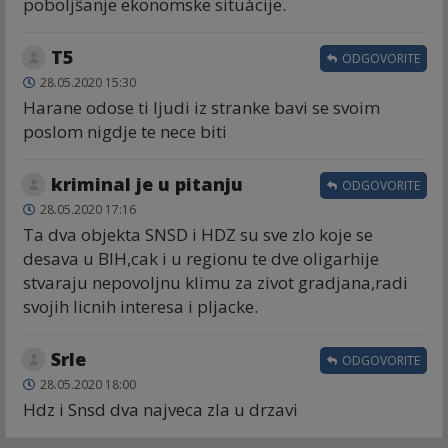
poboljŝanje ekonomske situàcije.
T5
ODGOVORITE
28.05.2020 15:30
Harane odose ti ljudi iz stranke bavi se svoim
poslom nigdje te nece biti
kriminal je u pitanju
ODGOVORITE
28.05.2020 17:16
Ta dva objekta SNSD i HDZ su sve zlo koje se
desava u BIH,cak i u regionu te dve oligarhije
stvaraju nepovoljnu klimu za zivot gradjana,radi
svojih licnih interesa i pljacke.
Srle
ODGOVORITE
28.05.2020 18:00
Hdz i Snsd dva najveca zla u drzavi