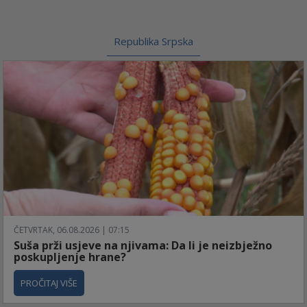
Republika Srpska
ČETVRTAK, 06.08.2026 | 07:15
Suša prži usjeve na njivama: Da li je neizbježno
poskupljenje hrane?
PROČITAJ VIŠE