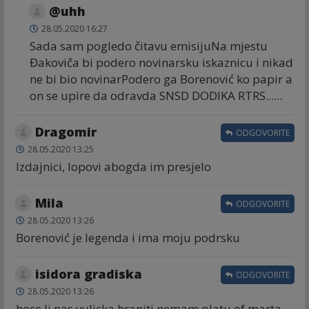
@uhh
28.05.2020 16:27
Sada sam pogledo čitavu emisijuNa mjestu
Đakoviča bi podero novinarsku iskaznicu i nikad
ne bi bio novinarPodero ga Borenović ko papir a
on se upire da odravda SNSD DODIKA RTRS......
Dragomir
ODGOVORITE
28.05.2020 13:25
Izdajnici, lopovi abogda im presjelo
Mila
ODGOVORITE
28.05.2020 13:26
Borenović je legenda i ima moju podrsku
isidora gradiska
ODGOVORITE
28.05.2020 13:26
hoce li nas vulicka hraniti nemam platu of marta,