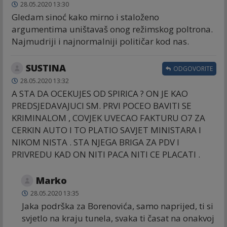
28.05.2020 13:30
Gledam sinoć kako mirno i staloženo
argumentima uništavaš onog režimskog poltrona.
Najmudriji i najnormalniji političar kod nas.
SUSTINA
ODGOVORITE
28.05.2020 13:32
A STA DA OCEKUJES OD SPIRICA ? ON JE KAO
PREDSJEDAVAJUCI SM. PRVI POCEO BAVITI SE
KRIMINALOM , COVJEK UVECAO FAKTURU O7 ZA
CERKIN AUTO I TO PLATIO SAVJET MINISTARA I
NIKOM NISTA . STA NJEGA BRIGA ZA PDV I
PRIVREDU KAD ON NITI PACA NITI CE PLACATI .
Marko
28.05.2020 13:35
Jaka podrška za Borenovića, samo naprijed, ti si
svjetlo na kraju tunela, svaka ti časat na onakvoj