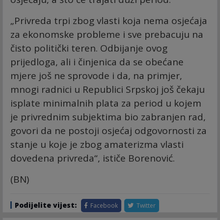
„Privreda trpi zbog vlasti koja nema osjećaja
za ekonomske probleme i sve prebacuju na
čisto politički teren. Odbijanje ovog
prijedloga, ali i činjenica da se obećane
mjere još ne sprovode i da, na primjer,
mnogi radnici u Republici Srpskoj još čekaju
isplate minimalnih plata za period u kojem
je privrednim subjektima bio zabranjen rad,
govori da ne postoji osjećaj odgovornosti za
stanje u koje je zbog amaterizma vlasti
dovedena privreda“, ističe Borenović.
(BN)
Podijelite vijest:
Facebook
Twitter