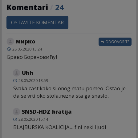
Komentari
/
24
OSTAVITE KOMENTAR
мирко
ODGOVORITE
28.05.2020 13:24
Браво Бореновићу!
Uhh
28.05.2020 13:59
Svaka cast kako si onog matu pomeo. Ostao je
da se vrti oko stola,nezna sta ga snaslo.
SNSD-HDZ bratija
28.05.2020 15:14
BLAJBURSKA KOALICIJA....fini neki ljudi