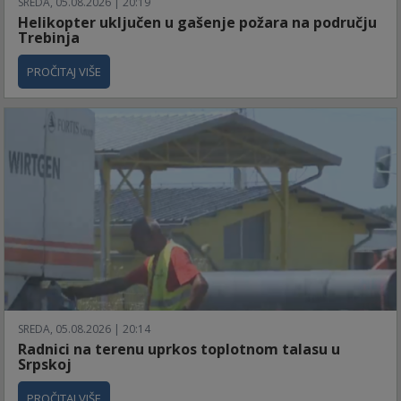
SREDA, 05.08.2026 | 20:19
Helikopter uključen u gašenje požara na području
Trebinja
PROČITAJ VIŠE
SREDA, 05.08.2026 | 20:14
Radnici na terenu uprkos toplotnom talasu u
Srpskoj
PROČITAJ VIŠE