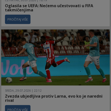
ČETVRTAK, 30.07.2026 | 18:19
Oglasila se UEFA: Nećemo učestvovati u FIFA
takmičenjima
PROČITAJ VIŠE
SREDA, 29.07.2026 | 22:12
Zvezda ubjedljiva protiv Larna, evo ko je naredni
rival
PROČITAJ VIŠE