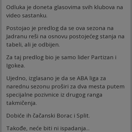
Odluka je doneta glasovima svih klubova na
video sastanku.
Postojao je predlog da se ova sezona na
Jadranu reši na osnovu postojećeg stanja na
tabeli, ali je odbijen.
Za taj predlog bio je samo lider Partizan i
Igokea.
Ujedno, izglasano je da se ABA liga za
narednu sezonu proširi za dva mesta putem
specijalne pozivnice iz drugog ranga
takmičenja.
Dobiće ih čačanski Borac i Split.
Takođe, neće biti ni ispadanja...