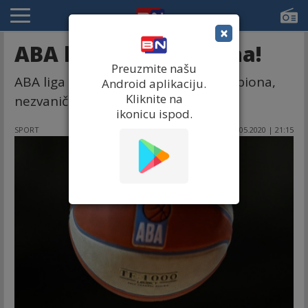
×
ABA liga bez šampiona!
Preuzmite našu
ABA liga ove sezone neće imati šampiona,
Android aplikaciju.
Kliknite na
nezvanično saznaje B92.
ikonicu ispod.
SPORT
27.05.2020 | 21:15