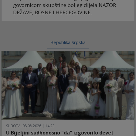
govornicom skupštine boljeg dijela NAZOR
DRŽAVE, BOSNE I HERCEGOVINE.
Republika Srpska
SUBOTA, 08.08.2026 | 14:23
U Bijeljini sudbonosno "da" izgovorilo devet