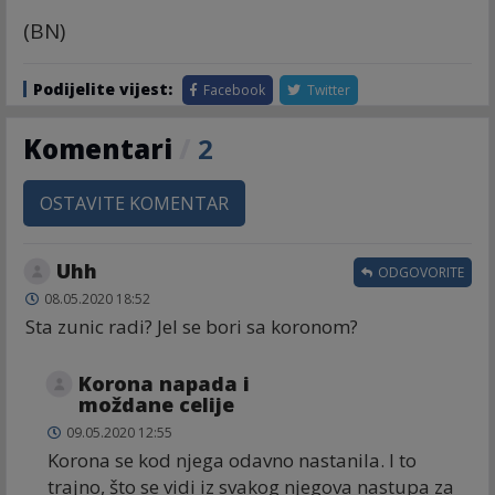
(BN)
Podijelite vijest:
Facebook
Twitter
Komentari
/
2
OSTAVITE KOMENTAR
Uhh
ODGOVORITE
08.05.2020 18:52
Sta zunic radi? Jel se bori sa koronom?
Korona napada i
moždane celije
09.05.2020 12:55
Korona se kod njega odavno nastanila. I to
trajno, što se vidi iz svakog njegova nastupa za