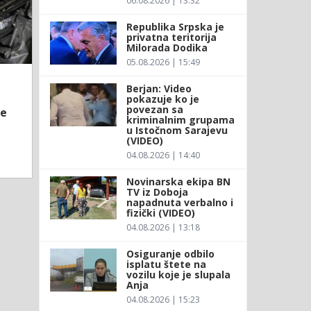
06.08.2026 | 13:32
Republika Srpska je
privatna teritorija
Milorada Dodika
05.08.2026 | 15:49
Berjan: Video
pokazuje ko je
povezan sa
je
kriminalnim grupama
u Istočnom Sarajevu
(VIDEO)
04.08.2026 | 14:40
Novinarska ekipa BN
TV iz Doboja
napadnuta verbalno i
fizički (VIDEO)
04.08.2026 | 13:18
Osiguranje odbilo
isplatu štete na
vozilu koje je slupala
Anja
04.08.2026 | 15:23