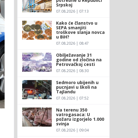
potrebne u Republici
Srpskoj
07.08.2026 | 07:13
Kako će članstvo u
SEPA smanjiti
troškove slanja novca
u BiH?
07.08.2026 | 08:47
Obilježavanje 31
godine od zločina na
Petrovačkoj cesti
07.08.2026 | 08:30
Sedmoro ubijenih u
pucnjavi u školi na
Tajlandu
07.08.2026 | 07:52
Na terenu 350
vatrogasaca: U
požaru izgorjelo 1.000
svinja
07.08.2026 | 09:04