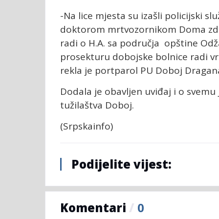
-Na lice mjesta su izašli policijski s
doktorom mrtvozornikom Doma zdrav
radi o H.A. sa područja opštine Odž
prosekturu dobojske bolnice radi vr
rekla je portparol PU Doboj Dragan
Dodala je obavljen uviđaj i o svemu
tužilaštva Doboj.
(Srpskainfo)
Podijelite vijest:
Komentari
/
0