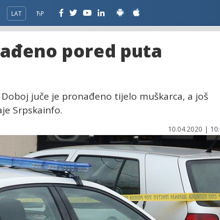
LAT
ЋР
nađeno pored puta
Doboj juče je pronađeno tijelo muškarca, a još
aje Srpskainfo.
10.04.2020 | 10