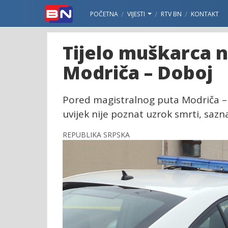
POČETNA
VIJESTI
RTV BN
KONTAKT
Tijelo muškarca 
Modriča – Doboj
Pored magistralnog puta Modriča – 
uvijek nije poznat uzrok smrti, sazn
REPUBLIKA SRPSKA