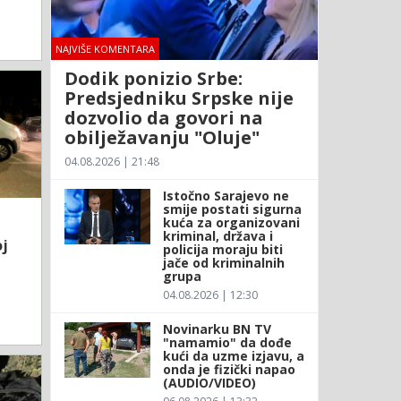
NAJVIŠE KOMENTARA
Dodik ponizio Srbe:
Predsjedniku Srpske nije
dozvolio da govori na
obilježavanju "Oluje"
04.08.2026 | 21:48
Istočno Sarajevo ne
smije postati sigurna
kuća za organizovani
kriminal, država i
oj
policija moraju biti
jače od kriminalnih
grupa
04.08.2026 | 12:30
Novinarku BN TV
"namamio" da dođe
kući da uzme izjavu, a
onda je fizički napao
(AUDIO/VIDEO)