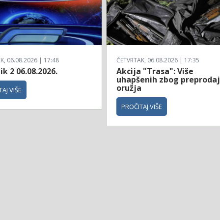
, 06.08.2026 | 17:48
ČETVRTAK, 06.08.2026 | 17:35
k 2 06.08.2026.
Akcija "Trasa": Više
uhapšenih zbog preproda
oružja
AJ VIŠE
PROČITAJ VIŠE