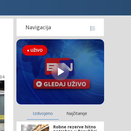
Navigacija
● UŽIVO
:04
Izdvojeno
Najčitanije
Robne rezerve hitno