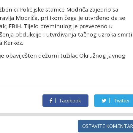
lužbenici Policijske stanice Modriča zajedno sa
lja Modriča, prilikom čega je utvrđeno da se
ak, FBiH. Tijelo preminulog je prevezeno u
šenja obdukcije i utvrđivanja tačnog uzroka smrti
a Kerkez.
 je obaviješten dežurni tužilac Okružnog javnog
Facebook
Twitter
OSTAVITE KOMENTAR