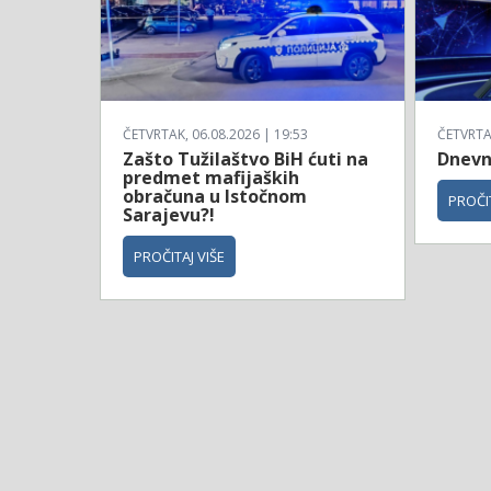
ČETVRTAK, 06.08.2026 | 19:53
ČETVRTAK
Zašto Tužilaštvo BiH ćuti na
Dnevni
predmet mafijaških
obračuna u Istočnom
PROČIT
Sarajevu?!
PROČITAJ VIŠE