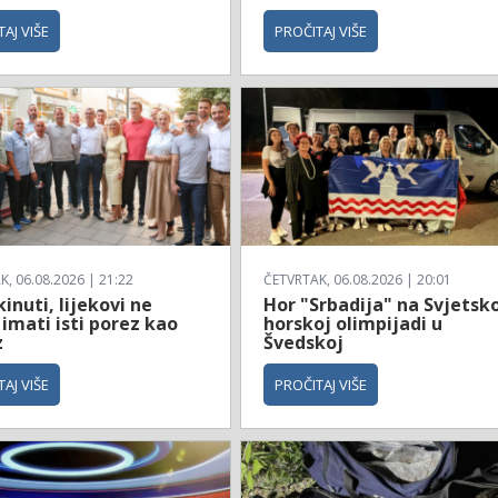
AJ VIŠE
PROČITAJ VIŠE
, 06.08.2026 | 21:22
ČETVRTAK, 06.08.2026 | 20:01
inuti, lijekovi ne
Hor "Srbadija" na Svjetsk
imati isti porez kao
horskoj olimpijadi u
z
Švedskoj
AJ VIŠE
PROČITAJ VIŠE