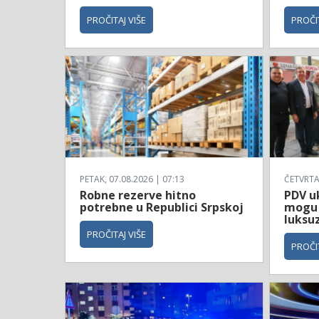
PROČITAJ VIŠE
PROČIT
PETAK, 07.08.2026 | 07:13
ČETVRTAK
Robne rezerve hitno
PDV uk
potrebne u Republici Srpskoj
mogu 
luksu
PROČITAJ VIŠE
PROČIT