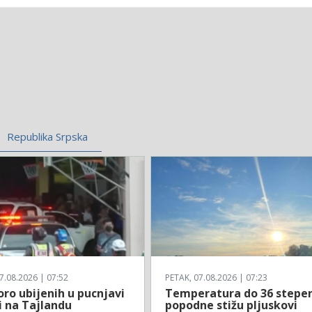
Republika Srpska
7.08.2026 | 07:52
PETAK, 07.08.2026 | 07:23
ro ubijenih u pucnjavi
Temperatura do 36 stepen
i na Tajlandu
popodne stižu pljuskovi