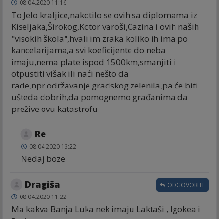
08.04.2020 11:16
To Jelo kraljice,nakotilo se ovih sa diplomama iz
Kiseljaka,Širokog,Kotor varoši,Cazina i ovih naših
"visokih škola",hvali im zraka koliko ih ima po
kancelarijama,a svi koeficijente do neba
imaju,nema plate ispod 1500km,smanjiti i
otpustiti višak ili naći nešto da
rade,npr.održavanje gradskog zelenila,pa će biti
ušteda dobrih,da pomognemo građanima da
prežive ovu katastrofu
Re
08.04.2020 13:22
Nedaj boze
Dragiša
ODGOVORITE
08.04.2020 11:22
Ma kakva Banja Luka nek imaju Laktaši , Igokea i