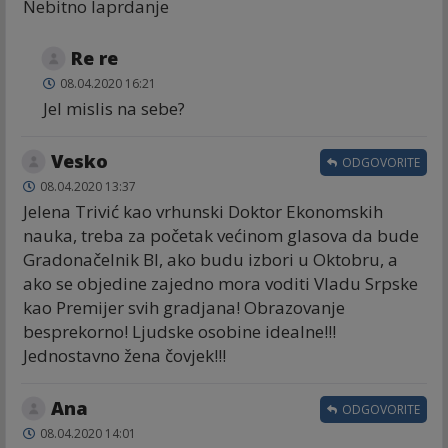
Nebitno laprdanje
Re re
08.04.2020 16:21
Jel mislis na sebe?
Vesko
ODGOVORITE
08.04.2020 13:37
Jelena Trivić kao vrhunski Doktor Ekonomskih
nauka, treba za početak većinom glasova da bude
Gradonačelnik Bl, ako budu izbori u Oktobru, a
ako se objedine zajedno mora voditi Vladu Srpske
kao Premijer svih gradjana! Obrazovanje
besprekorno! Ljudske osobine idealne!!!
Jednostavno žena čovjek!!!
Ana
ODGOVORITE
08.04.2020 14:01