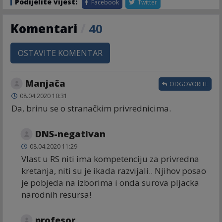
Podijelite vijest:
Facebook
Twitter
Komentari
/
40
OSTAVITE KOMENTAR
Manjača
ODGOVORITE
08.04.2020 10:31
Da, brinu se o stranačkim privrednicima.
DNS-negativan
08.04.2020 11:29
Vlast u RS niti ima kompetenciju za privredna
kretanja, niti su je ikada razvijali.. Njihov posao
je pobjeda na izborima i onda surova pljacka
narodnih resursa!
profesor