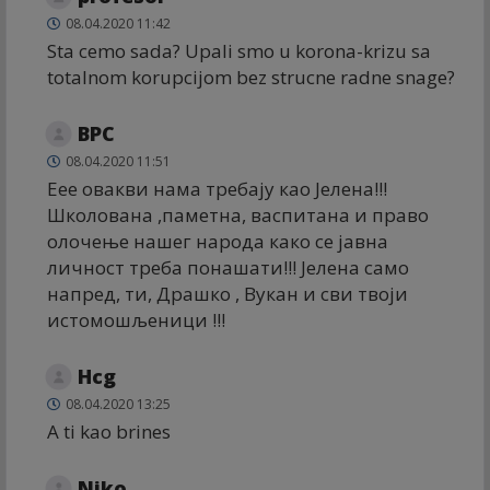
08.04.2020 11:42
Sta cemo sada? Upali smo u korona-krizu sa
totalnom korupcijom bez strucne radne snage?
ВРС
08.04.2020 11:51
Еее овакви нама требају као Јелена!!!
Школована ,паметна, васпитана и право
олочење нашег народа како се јавна
личност треба понашати!!! Јелена само
напред, ти, Драшко , Вукан и сви твоји
истомошљеници !!!
Hcg
08.04.2020 13:25
A ti kao brines
Niko