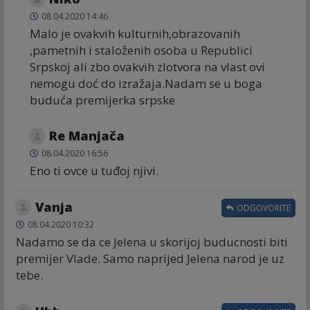
08.04.2020 14:46
Malo je ovakvih kulturnih,obrazovanih
,pametnih i staloženih osoba u Republici
Srpskoj ali zbo ovakvih zlotvora na vlast ovi
nemogu doć do izražaja.Nadam se u boga
buduća premijerka srpske
Re Manjača
08.04.2020 16:56
Eno ti ovce u tuđoj njivi.
Vanja
ODGOVORITE
08.04.2020 10:32
Nadamo se da ce Jelena u skorijoj buducnosti biti
premijer Vlade. Samo naprijed Jelena narod je uz
tebe.