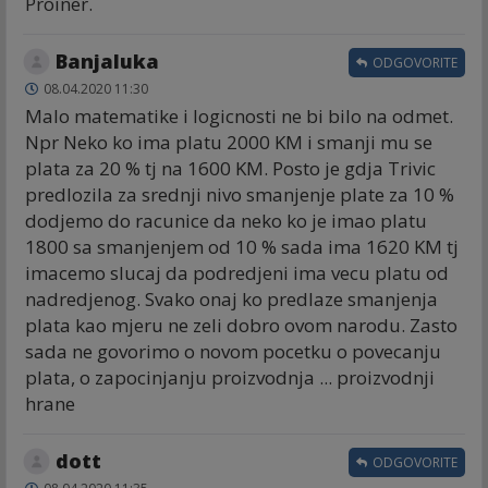
Proiner.
Banjaluka
ODGOVORITE
08.04.2020 11:30
Malo matematike i logicnosti ne bi bilo na odmet.
Npr Neko ko ima platu 2000 KM i smanji mu se
plata za 20 % tj na 1600 KM. Posto je gdja Trivic
predlozila za srednji nivo smanjenje plate za 10 %
dodjemo do racunice da neko ko je imao platu
1800 sa smanjenjem od 10 % sada ima 1620 KM tj
imacemo slucaj da podredjeni ima vecu platu od
nadredjenog. Svako onaj ko predlaze smanjenja
plata kao mjeru ne zeli dobro ovom narodu. Zasto
sada ne govorimo o novom pocetku o povecanju
plata, o zapocinjanju proizvodnja ... proizvodnji
hrane
dott
ODGOVORITE