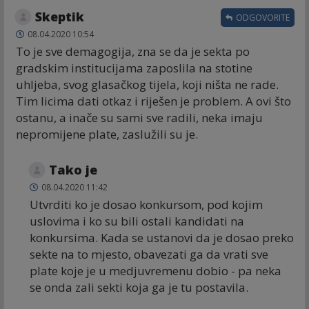
Skeptik
ODGOVORITE
08.04.2020 10:54
To je sve demagogija, zna se da je sekta po
gradskim institucijama zaposlila na stotine
uhljeba, svog glasačkog tijela, koji ništa ne rade.
Tim licima dati otkaz i riješen je problem. A ovi što
ostanu, a inače su sami sve radili, neka imaju
nepromijene plate, zaslužili su je.
Tako je
08.04.2020 11:42
Utvrditi ko je dosao konkursom, pod kojim
uslovima i ko su bili ostali kandidati na
konkursima. Kada se ustanovi da je dosao preko
sekte na to mjesto, obavezati ga da vrati sve
plate koje je u medjuvremenu dobio - pa neka
se onda zali sekti koja ga je tu postavila.