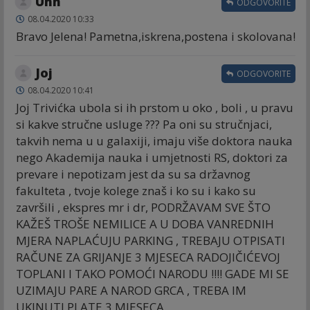
Uhh
ODGOVORITE
08.04.2020 10:33
Bravo Jelena! Pametna,iskrena,postena i skolovana!
Joj
ODGOVORITE
08.04.2020 10:41
Joj Trivićka ubola si ih prstom u oko , boli , u pravu
si kakve stručne usluge ??? Pa oni su stručnjaci,
takvih nema u u galaxiji, imaju više doktora nauka
nego Akademija nauka i umjetnosti RS, doktori za
prevare i nepotizam jest da su sa državnog
fakulteta , tvoje kolege znaš i ko su i kako su
završili , ekspres mr i dr, PODRŽAVAM SVE ŠTO
KAŽEŠ TROŠE NEMILICE A U DOBA VANREDNIH
MJERA NAPLAĆUJU PARKING , TREBAJU OTPISATI
RAČUNE ZA GRIJANJE 3 MJESECA RADOJIČIĆEVOJ
TOPLANI I TAKO POMOĆI NARODU !!!! GADE MI SE
UZIMAJU PARE A NAROD GRCA , TREBA IM
UKINUTI PLATE 3 MJESECA.