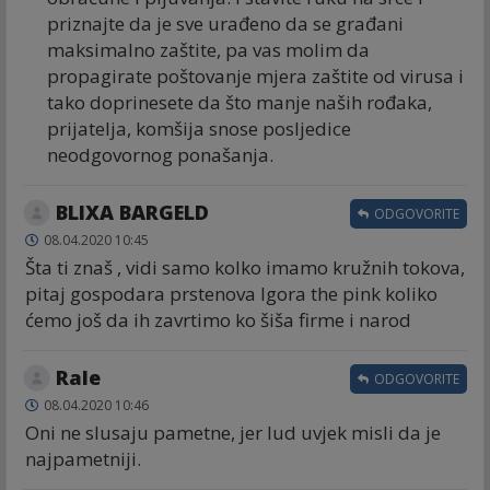
priznajte da je sve urađeno da se građani
maksimalno zaštite, pa vas molim da
propagirate poštovanje mjera zaštite od virusa i
tako doprinesete da što manje naših rođaka,
prijatelja, komšija snose posljedice
neodgovornog ponašanja.
BLIXA BARGELD
ODGOVORITE
08.04.2020 10:45
Šta ti znaš , vidi samo kolko imamo kružnih tokova,
pitaj gospodara prstenova Igora the pink koliko
ćemo još da ih zavrtimo ko šiša firme i narod
Rale
ODGOVORITE
08.04.2020 10:46
Oni ne slusaju pametne, jer lud uvjek misli da je
najpametniji.