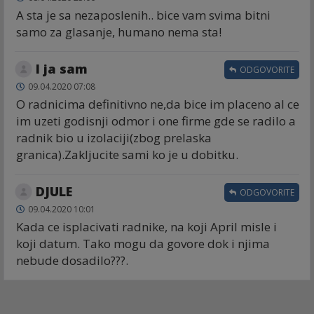
A sta je sa nezaposlenih.. bice vam svima bitni
samo za glasanje, humano nema sta!
I ja sam
ODGOVORITE
09.04.2020 07:08
O radnicima definitivno ne,da bice im placeno al ce
im uzeti godisnji odmor i one firme gde se radilo a
radnik bio u izolaciji(zbog prelaska
granica).Zakljucite sami ko je u dobitku.
DJULE
ODGOVORITE
09.04.2020 10:01
Kada ce isplacivati radnike, na koji April misle i
koji datum. Tako mogu da govore dok i njima
nebude dosadilo???.