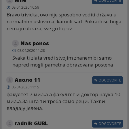
ODGOVORITE
08.04.2020 10:59
Bravo trivicka, ovo nije sposobno voditi državu u
normalnim uslovima, kamoli sad. Pokradose boga
nemaju obraza, sve go lopov.
Nas ponos
08.04.2020 11:28
Svaka ti zlata vredi stvojim znanem bi samo
napred mogli pametna obrazovana postena
Аполо 11
ODGOVORITE
08.04.2020 11:15
факултет 7 миља а факултет и доктор наука 10
миља.За шта ти треба само реци. Такви
владају Јелена.
radnik GUBL
ODGOVORITE