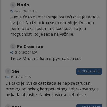
Nada
08.04.2020 11:53
A koja će to pamet i smjelost reći ovaj je radio a
ovaj ne. Na izborima se to određuje. Do tada
perimo ruke i ostanimo kod kuće ko je u
mogućnosti, to je sada najvažnije.
Ре Скептик
08.04.2020 15:07
Ти си Милане баш стручњак за све.
SIA
ODGOVORITE
08.04.2020 10:58
Da tako je. Svaka cast kada se napise strucan
predlog od nekog kompetentnog i obrazovanog a
ne kada objavite stanivukoviceve nebuloze.
Mile