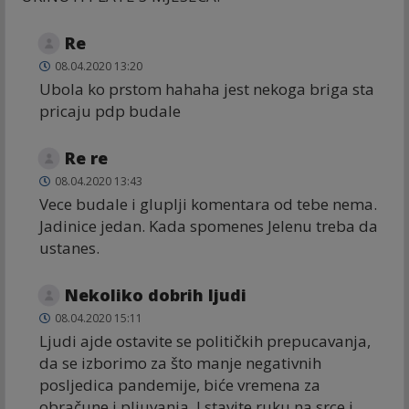
Re
08.04.2020 13:20
Ubola ko prstom hahaha jest nekoga briga sta
pricaju pdp budale
Re re
08.04.2020 13:43
Vece budale i gluplji komentara od tebe nema.
Jadinice jedan. Kada spomenes Jelenu treba da
ustanes.
Nekoliko dobrih ljudi
08.04.2020 15:11
Ljudi ajde ostavite se političkih prepucavanja,
da se izborimo za što manje negativnih
posljedica pandemije, biće vremena za
obračune i pljuvanja. I stavite ruku na srce i