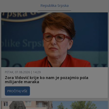
Republika Srpska
PETAK, 07.08.2026 | 14:29
Zora Vidović krije ko nam je pozajmio pola
milijarde maraka
PROČITAJ VIŠE