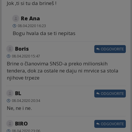
Jok ,ti si tu da brineš !
Re Ana
08.04.2020 16:23
Bogu hvala da se ti nepitas
Boris
ODGOVORITE
08.04.2020 15:47
Brine o članovima SNSD-a preko milionskih
tendera, dok za ostale ne daju ni mrvice sa stola
njihove trpeze
BL
ODGOVORITE
08.04.2020 20:34
Ne, ne i ne.
BIRO
ODGOVORITE
08.04.2020 23:06