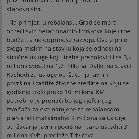
privrednicima na teritoriji Grada i
stanovništvu.
„Na primjer, u rebalansu, Grad se mora
odreći svih neracionalnih troškova koje crpe
budžet, a ne doprinose razvoju. Ovdje prije
svega mislim na stavku koja se odnosi na
stručne usluge koju treba prepoloviti i sa 3,4
miliona svesti na 1,7 miliona. Dalje, na stavci
Rashodi za usluge održavanja javnih
površina i zaštite životne sredine na koju se
godišnje troši preko 10 miliona KM
potrebno je pronaći boljeg i jeftinijeg
izvođača za ove namjene te rebalansom
planiarati maksimalno 7 miliona za usluge
održavanja javnih površina i tako uštediti 3
miliona KM“, predlaže Trivićeva.