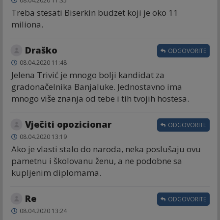
08.04.2020 11:35
Treba stesati Biserkin budzet koji je oko 11
miliona.
Draško
ODGOVORITE
08.04.2020 11:48
Jelena Trivić je mnogo bolji kandidat za
gradonačelnika Banjaluke. Jednostavno ima
mnogo više znanja od tebe i tih tvojih hostesa.
Vječiti opozicionar
ODGOVORITE
08.04.2020 13:19
Ako je vlasti stalo do naroda, neka poslušaju ovu
pametnu i školovanu ženu, a ne podobne sa
kupljenim diplomama.
Re
ODGOVORITE
08.04.2020 13:24