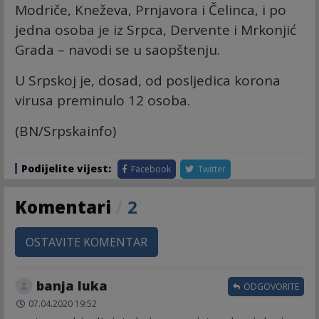
Modriče, Kneževa, Prnjavora i Čelinca, i po
jedna osoba je iz Srpca, Dervente i Mrkonjić
Grada – navodi se u saopštenju.
U Srpskoj je, dosad, od posljedica korona
virusa preminulo 12 osoba.
(BN/Srpskainfo)
Podijelite vijest:
Facebook
Twitter
Komentari
/
2
OSTAVITE KOMENTAR
banja luka
ODGOVORITE
07.04.2020 19:52