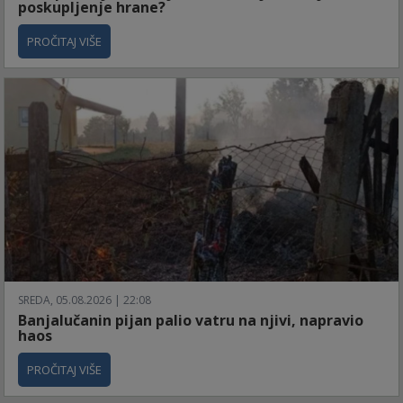
poskupljenje hrane?
PROČITAJ VIŠE
SREDA, 05.08.2026 | 22:08
Banjalučanin pijan palio vatru na njivi, napravio
haos
PROČITAJ VIŠE