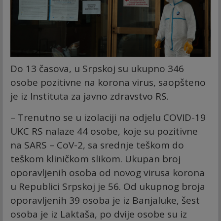
Do 13 časova, u Srpskoj su ukupno 346
osobe pozitivne na korona virus, saopšteno
je iz Instituta za javno zdravstvo RS.
– Trenutno se u izolaciji na odjelu COVID-19
UKC RS nalaze 44 osobe, koje su pozitivne
na SARS – CoV-2, sa srednje teškom do
teškom kliničkom slikom. Ukupan broj
oporavljenih osoba od novog virusa korona
u Republici Srpskoj je 56. Od ukupnog broja
oporavljenih 39 osoba je iz Banjaluke, šest
osoba je iz Laktaša, po dvije osobe su iz