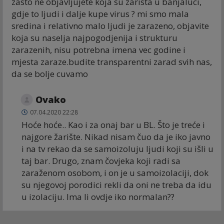
zasto ne objavljujete koja su zarista u banjaluci,
gdje to ljudi i dalje kupe virus ? mi smo mala
sredina i relativno malo ljudi je zarazeno, objavite
koja su naselja najpogodjenija i strukturu
zarazenih, nisu potrebna imena vec godine i
mjesta zaraze.budite transparentni zarad svih nas,
da se bolje cuvamo
Ovako
07.04.2020 22:28
Hoće hoće.. Kao i za onaj bar u BL. Što je treće i
najgore žarište. Nikad nisam čuo da je iko javno
i na tv rekao da se samoizoluju ljudi koji su išli u
taj bar. Drugo, znam čovjeka koji radi sa
zaraženom osobom, i on je u samoizolaciji, dok
su njegovoj porodici rekli da oni ne treba da idu
u izolaciju. Ima li ovdje iko normalan??