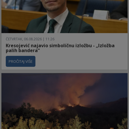
ČETVRTAK, 06.08.2026 | 11:26
Kresojević najavio simboličnu izložbu - „Izložba
palih bandera“
PROČITAJ VIŠE