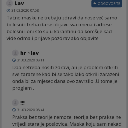
Lav
ODGOVORITE
31.03.2020 07:58
Tačno maske ne trebaju zdravi da nose već samo
bolesni i treba da se objave sva imena i adrese
bolesni i oni sto su u karantinu da komšije kad
vide odma i prijave pozdrav ako objavite
hr ~lav
31.03.2020 08:11
Daa netreba nositi zdravi, ali je problem otkriti
sve zarazene kad bi se tako lako otkrili zarazeni
onda bi za mjesec dana ovo zavrsilo .U tome je
proglem .
!!!
31.03.2020 08:41
Praksa bez teorije nemoze, teorija bez prakse ne
vrijedi stara je poslovica. Maska koju sam nekad