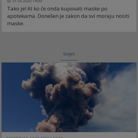
31.03.2020 19:00
Tako je! Al ko će onda kupovati maske po
apotekama. Donešen je zakon da svi moraju nositi
maske.
Svijet