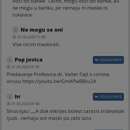
otići do banke. Tačno, mogu otići do banke, ali
ne mogu u banku, jer nemaju ni maske ni
rukavice.
Ne mogu se oni
31.03.2020 11:49
Vise nicim maskirati.
Pop jovica
ODGOVORITE
31.03.2020 07:45
Predavanje Profesora dr. Valter Fajt o corona
virusu https://youtu.be/GmAPwBBiu2A
hr
ODGOVORITE
31.03.2020 07:48
Strucnjaci ,,,,A dok otkrijes bolest zarazis tridesetak
ljudi , nemaju oni maski pa zato lazu