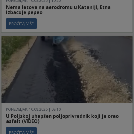
PONEDELJAK, 10.08.2026 | 10:20
Nema letova na aerodromu u Kataniji, Etna
izbacuje pepeo
PROČITAJ VIŠE
PONEDELJAK, 10.08.2026 | 08:10
U Poljskoj uhapšen poljoprivrednik koji je orao
asfalt (VIDEO)
PROČITAJ VIŠE