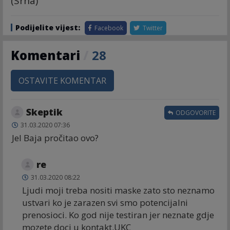
(Srna)
Podijelite vijest:
Facebook
Twitter
Komentari
/
28
OSTAVITE KOMENTAR
Skeptik
ODGOVORITE
31.03.2020 07:36
Jel Baja pročitao ovo?
re
31.03.2020 08:22
Ljudi moji treba nositi maske zato sto neznamo
ustvari ko je zarazen svi smo potencijalni
prenosioci. Ko god nije testiran jer neznate gdje
mozete doci u kontakt.UKC