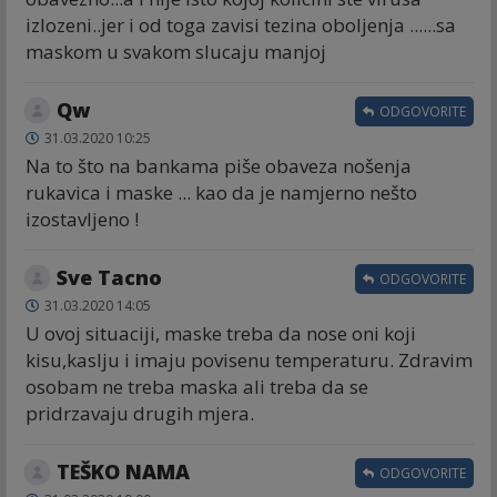
izlozeni..jer i od toga zavisi tezina oboljenja ......sa
maskom u svakom slucaju manjoj
Qw
ODGOVORITE
31.03.2020 10:25
Na to što na bankama piše obaveza nošenja
rukavica i maske ... kao da je namjerno nešto
izostavljeno !
Sve Tacno
ODGOVORITE
31.03.2020 14:05
U ovoj situaciji, maske treba da nose oni koji
kisu,kaslju i imaju povisenu temperaturu. Zdravim
osobam ne treba maska ali treba da se
pridrzavaju drugih mjera.
TEŠKO NAMA
ODGOVORITE