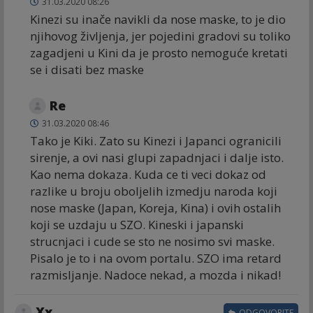
31.03.2020 08:26
Kinezi su inače navikli da nose maske, to je dio
njihovog življenja, jer pojedini gradovi su toliko
zagadjeni u Kini da je prosto nemoguće kretati
se i disati bez maske
Re
31.03.2020 08:46
Tako je Kiki. Zato su Kinezi i Japanci ogranicili
sirenje, a ovi nasi glupi zapadnjaci i dalje isto.
Kao nema dokaza. Kuda ce ti veci dokaz od
razlike u broju oboljelih izmedju naroda koji
nose maske (Japan, Koreja, Kina) i ovih ostalih
koji se uzdaju u SZO. Kineski i japanski
strucnjaci i cude se sto ne nosimo svi maske.
Pisalo je to i na ovom portalu. SZO ima retard
razmisljanje. Nadoce nekad, a mozda i nikad!
Xx
ODGOVORITE