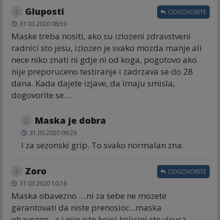
Gluposti
ODGOVORITE
31.03.2020 08:59
Maske treba nositi, ako su izlozeni zdravstveni
radnici sto jesu, izlozen je svako mozda manje ali
nece niko znati ni gdje ni od koga, pogotovo ako
nije preporuceno testiranje i zadrzava se do 28
dana. Kada dajete izjave, da imaju smisla,
dogovorite se....
Maska je dobra
31.03.2020 09:29
I za sezonski grip. To svako normalan zna.
Zoro
ODGOVORITE
31.03.2020 10:16
Maska obavezno ....ni za sebe ne mozete
garantovati da niste prenosioc...maska
obavezno...a i nije isto kojoj kolicini ste virusa