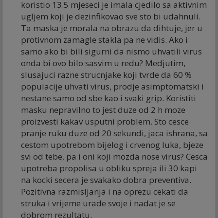
koristio 13.5 mjeseci je imala cjedilo sa aktivnim
ugljem koji je dezinfikovao sve sto bi udahnuli.
Ta maska je morala na obrazu da dihtuje, jer u
protivnom zamagle stakla pa ne vidis. Ako i
samo ako bi bili sigurni da nismo uhvatili virus
onda bi ovo bilo sasvim u redu? Medjutim,
slusajuci razne strucnjake koji tvrde da 60 %
populacije uhvati virus, prodje asimptomatski i
nestane samo od sbe kao i svaki grip. Koristiti
masku nepravilno to jest duze od 2 h moze
proizvesti kakav usputni problem. Sto cesce
pranje ruku duze od 20 sekundi, jaca ishrana, sa
cestom upotrebom bijelog i crvenog luka, bjeze
svi od tebe, pa i oni koji mozda nose virus? Cesca
upotreba propolisa u obliku spreja ili 30 kapi
na kocki secera je svakako dobra preventiva.
Pozitivna razmisljanja i na oprezu cekati da
struka i vrijeme urade svoje i nadat je se
dobrom rezultatu.