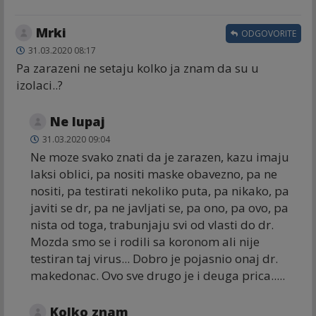
Mrki
ODGOVORITE
31.03.2020 08:17
Pa zarazeni ne setaju kolko ja znam da su u
izolaci..?
Ne lupaj
31.03.2020 09:04
Ne moze svako znati da je zarazen, kazu imaju
laksi oblici, pa nositi maske obavezno, pa ne
nositi, pa testirati nekoliko puta, pa nikako, pa
javiti se dr, pa ne javljati se, pa ono, pa ovo, pa
nista od toga, trabunjaju svi od vlasti do dr.
Mozda smo se i rodili sa koronom ali nije
testiran taj virus... Dobro je pojasnio onaj dr.
makedonac. Ovo sve drugo je i deuga prica.....
Kolko znam