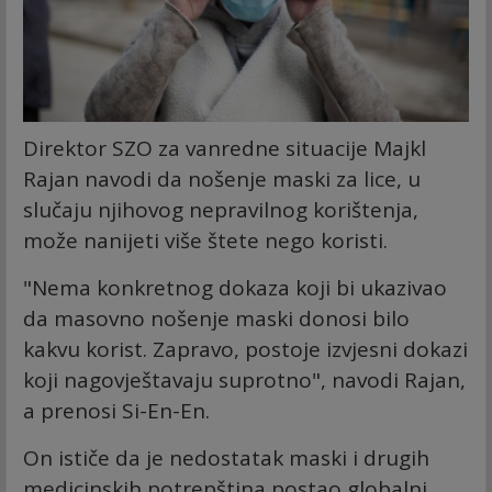
Direktor SZO za vanredne situacije Majkl
Rajan navodi da nošenje maski za lice, u
slučaju njihovog nepravilnog korištenja,
može nanijeti više štete nego koristi.
"Nema konkretnog dokaza koji bi ukazivao
da masovno nošenje maski donosi bilo
kakvu korist. Zapravo, postoje izvjesni dokazi
koji nagovještavaju suprotno", navodi Rajan,
a prenosi Si-En-En.
On ističe da je nedostatak maski i drugih
medicinskih potrepština postao globalni