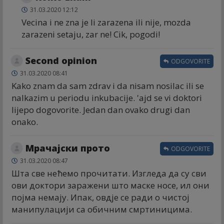
31.03.2020 12:12
Vecina i ne zna je li zarazena ili nije, mozda
zarazeni setaju, zar ne! Cik, pogodi!
Second opinion
ODGOVORITE
31.03.2020 08:41
Kako znam da sam zdrav i da nisam nosilac ili se
nalkazim u periodu inkubacije. 'ajd se vi doktori
lijepo dogovorite. Jedan dan ovako drugi dan
onako.
Мрачајски прото
ODGOVORITE
31.03.2020 08:47
Шта све нећемо прочитати. Изгледа да су сви
ови доктори заражени што маске носе, ил они
појма немају. Ипак, овдје се ради о чистој
манипулацији са обичним смртиницима.