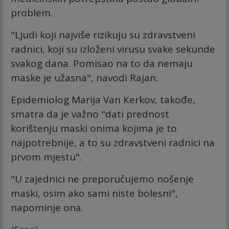
problem.
"Ljudi koji najviše rizikuju su zdravstveni
radnici, koji su izloženi virusu svake sekunde
svakog dana. Pomisao na to da nemaju
maske je užasna", navodi Rajan.
Epidemiolog Marija Van Кerkov, takođe,
smatra da je važno "dati prednost
korištenju maski onima kojima je to
najpotrebnije, a to su zdravstveni radnici na
prvom mjestu".
"U zajednici ne preporučujemo nošenje
maski, osim ako sami niste bolesni",
napominje ona.