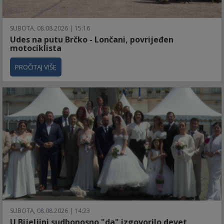
SUBOTA, 08.08.2026 | 15:16
Udes na putu Brčko - Lončani, povrijeđen
motociklista
PROČITAJ VIŠE
SUBOTA, 08.08.2026 | 14:23
U Bijeljini sudbonosno "da" izgovorilo devet