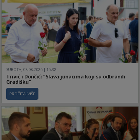
SUBOTA, 08.08.2026 | 15:38
Trivić i Dončić: "Slava junacima koji su odbranili
Gradišku"
PROČITAJ VIŠE