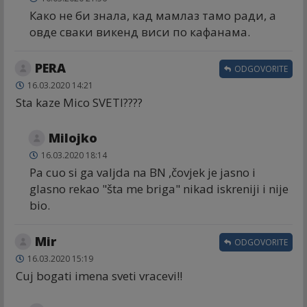
Како не би знала, кад мамлаз тамо ради, а
овде сваки викенд виси по кафанама.
PERA
ODGOVORITE
16.03.2020 14:21
Sta kaze Mico SVETI????
Milojko
16.03.2020 18:14
Pa cuo si ga valjda na BN ,čovjek je jasno i
glasno rekao "šta me briga" nikad iskreniji i nije
bio.
Mir
ODGOVORITE
16.03.2020 15:19
Cuj bogati imena sveti vracevi!!