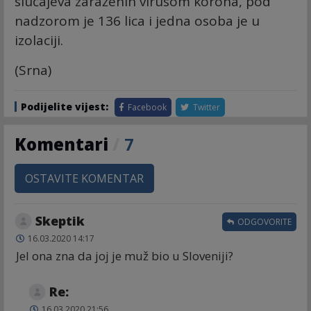
slučajeva zaraženih virusom korona, pod
nadzorom je 136 lica i jedna osoba je u
izolaciji.
(Srna)
Podijelite vijest:
Facebook
Twitter
Komentari
/
7
OSTAVITE KOMENTAR
Skeptik
ODGOVORITE
16.03.2020 14:17
Jel ona zna da joj je muž bio u Sloveniji?
Re:
16.03.2020 21:56