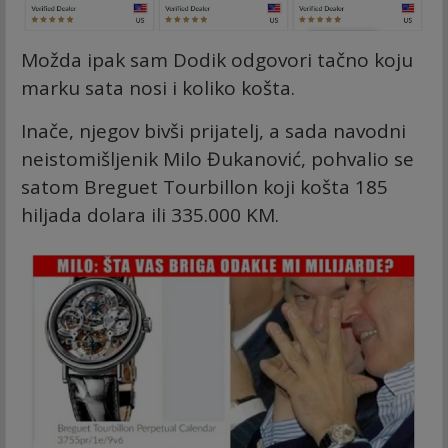
Možda ipak sam Dodik odgovori tačno koju
marku sata nosi i koliko košta.
Inače, njegov bivši prijatelj, a sada navodni
neistomišljenik Milo Đukanović, pohvalio se
satom Breguet Tourbillon koji košta 185
hiljada dolara ili 335.000 KM.