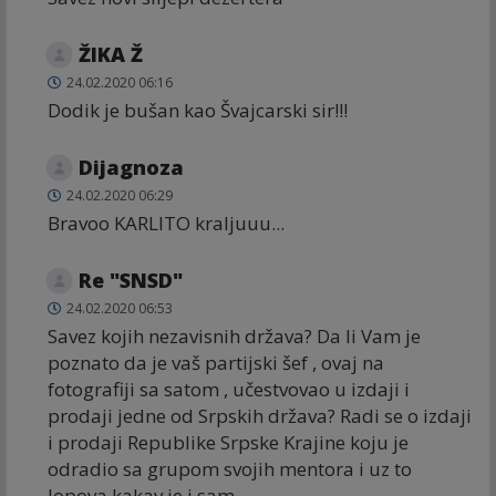
ŽIKA Ž
24.02.2020 06:16
Dodik je bušan kao Švajcarski sir!!!
Dijagnoza
24.02.2020 06:29
Bravoo KARLITO kraljuuu...
Re "SNSD"
24.02.2020 06:53
Savez kojih nezavisnih država? Da li Vam je
poznato da je vaš partijski šef , ovaj na
fotografiji sa satom , učestvovao u izdaji i
prodaji jedne od Srpskih država? Radi se o izdaji
i prodaji Republike Srpske Krajine koju je
odradio sa grupom svojih mentora i uz to
lopova kakav je i sam.