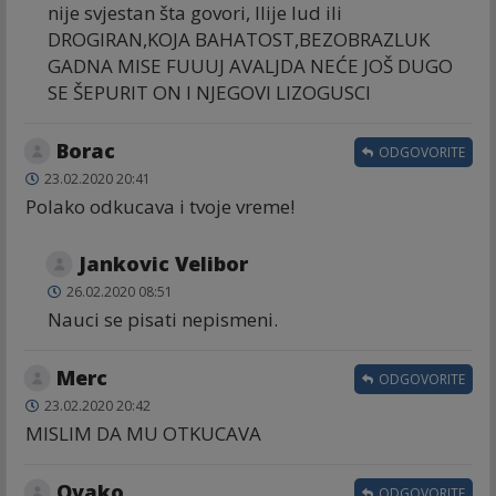
nije svjestan šta govori, Ilije lud ili
DROGIRAN,KOJA BAHATOST,BEZOBRAZLUK
GADNA MISE FUUUJ AVALJDA NEĆE JOŠ DUGO
SE ŠEPURIT ON I NJEGOVI LIZOGUSCI
Borac
ODGOVORITE
23.02.2020 20:41
Polako odkucava i tvoje vreme!
Jankovic Velibor
26.02.2020 08:51
Nauci se pisati nepismeni.
Merc
ODGOVORITE
23.02.2020 20:42
MISLIM DA MU OTKUCAVA
Ovako
ODGOVORITE