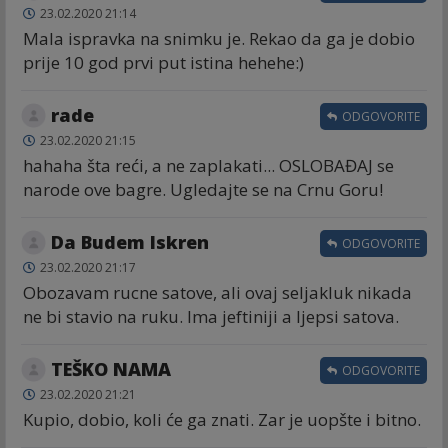
23.02.2020 21:14
Mala ispravka na snimku je. Rekao da ga je dobio
prije 10 god prvi put istina hehehe:)
rade
ODGOVORITE
23.02.2020 21:15
hahaha šta reći, a ne zaplakati... OSLOBAĐAJ se
narode ove bagre. Ugledajte se na Crnu Goru!
Da Budem Iskren
ODGOVORITE
23.02.2020 21:17
Obozavam rucne satove, ali ovaj seljakluk nikada
ne bi stavio na ruku. Ima jeftiniji a ljepsi satova.
TEŠKO NAMA
ODGOVORITE
23.02.2020 21:21
Kupio, dobio, koli će ga znati. Zar je uopšte i bitno.