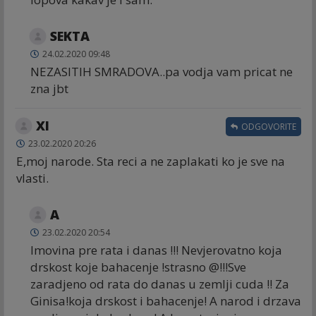
SEKTA
24.02.2020 09:48
NEZASITIH SMRADOVA..pa vodja vam pricat ne
zna jbt
Xl
ODGOVORITE
23.02.2020 20:26
E,moj narode. Sta reci a ne zaplakati ko je sve na
vlasti.
A
23.02.2020 20:54
Imovina pre rata i danas !!! Nevjerovatno koja
drskost koje bahacenje !strasno @!!!Sve
zaradjeno od rata do danas u zemlji cuda !! Za
Ginisa!koja drskost i bahacenje! A narod i drzava