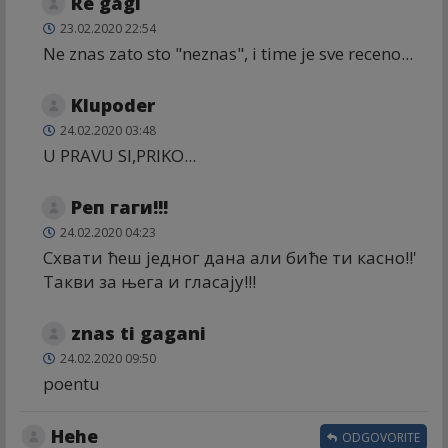
Re gagi
23.02.2020 22:54
Ne znas zato sto "neznas", i time je sve receno...
Klupoder
24.02.2020 03:48
U PRAVU SI,PRIKO...
Реп гаги!!!
24.02.2020 04:23
Схвати ћеш једног дана али биће ти касно!!'
Такви за њега и гласају!!!
znas ti gagani
24.02.2020 09:50
poentu
Hehe
ODGOVORITE