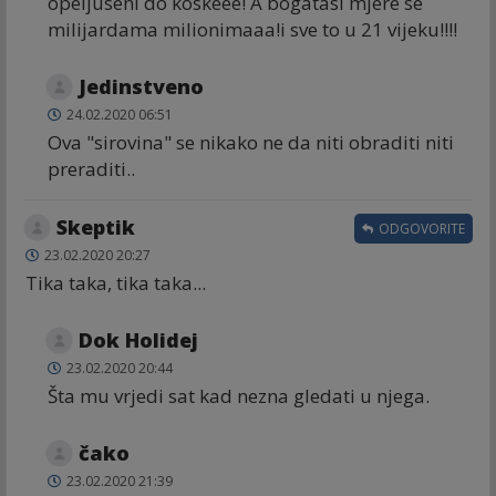
opeljuseni do koskeee! A bogatasi mjere se
milijardama milionimaaa!i sve to u 21 vijeku!!!!
Jedinstveno
24.02.2020 06:51
Ova "sirovina" se nikako ne da niti obraditi niti
preraditi..
Skeptik
ODGOVORITE
23.02.2020 20:27
Tika taka, tika taka...
Dok Holidej
23.02.2020 20:44
Šta mu vrjedi sat kad nezna gledati u njega.
čako
23.02.2020 21:39