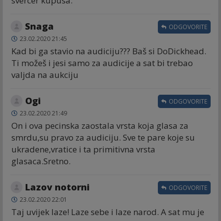
svercer kupusa.
Snaga
ODGOVORITE
23.02.2020 21:45
Kad bi ga stavio na audiciju??? Baš si DoDickhead.
Ti možeš i jesi samo za audicije a sat bi trebao
valjda na aukciju
Ogi
ODGOVORITE
23.02.2020 21:49
On i ova pecinska zaostala vrsta koja glasa za
smrdu,su pravo za audiciju. Sve te pare koje su
ukradene,vratice i ta primitivna vrsta
glasaca.Sretno.
Lazov notorni
ODGOVORITE
23.02.2020 22:01
Taj uvijek laze! Laze sebe i laze narod. A sat mu je