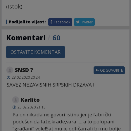
(Istok)
Podijelite vijest:
Facebook
Twitter
Komentari
/
60
OSTAVITE KOMENTAR
SNSD ?
ODGOVORITE
23.02.2020 20:24
SAVEZ NEZAVISNIH SRPSKIH DRZAVA !
Karlito
23.02.2020 21:13
Pa on nikada ne govori istinu jer je fabrički
podešen da laže,krade,vara .....a to polupani
“građani” vole!Sat mu je odličan ali bi mu bolje