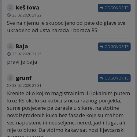
keš lova
ODGOVORITE
23.02.2020 21:22
Sve na njemu je skupocijeno od pete do glave sve
ukradeno od usta naroda i boraca RS.
Baja
ODGOVORITE
23.02.2020 21:25
pravi je baja.
grunf
ODGOVORITE
23.02.2020 21:31
Krenite bilo kojim magistralnim ili lokalnim putem
kroz RS okolo su kubici smeca raznog porijekla,
sume posjecene pa zarasle u sikare, na stotine
novoizgradenih kuca bez fasade koje su mahom
vec napustene ili neuseljene, nered, jad i tuga, ali
nije to bitno. Da vidimo kakav sat nosi lijevcanski