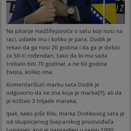
Na pitanje Hadžifejzovića o satu koji nosi na
raci, odakle mu i koliko je para, Dodik je
rekao da ga nosi 20 godina i da ga je dobio
za 50-ti rođendan, tako da bi mu sada
trebalo biti 70 godina!, a ne 60 godina
života, koliko ima.
Komentarišući marku sata Dodik je
odgovorio da ne zna koja je marka(!?), ali da
je koštao 3 hiljade maraka.
Ipak, kako piše Klix
,
marka Dodikovog sata je
od skupocjenog švajcarskog proizvođača
Longines, koji je napravljen u samo 1000