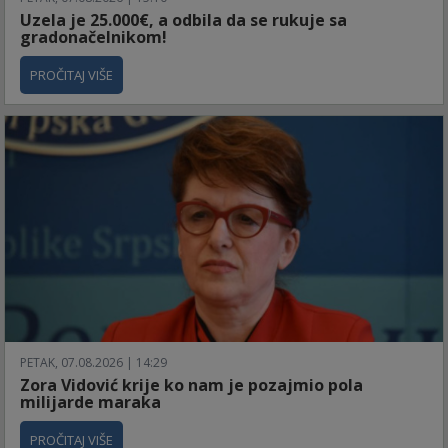
Uzela je 25.000€, a odbila da se rukuje sa
gradonačelnikom!
PROČITAJ VIŠE
PETAK, 07.08.2026 | 14:29
Zora Vidović krije ko nam je pozajmio pola
milijarde maraka
PROČITAJ VIŠE