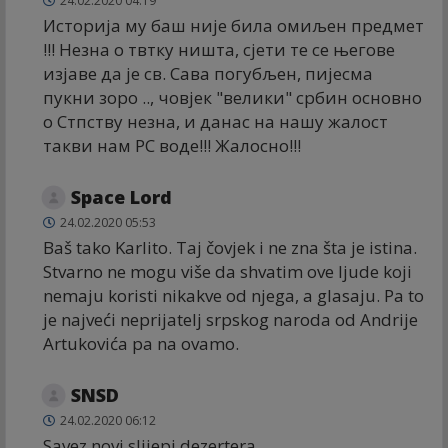
24.02.2020 04:19
Историја му баш није била омиљен предмет
!!! Незна о твтку ништа, сјети те се његове
изјаве да је св. Сава погубљен, пијесма
пукни зоро .., човјек "велики" србин основно
о Стпству незна, и данас на нашу жалост
такви нам РС воде!!! Жалосно!!!
Space Lord
24.02.2020 05:53
Baš tako Karlito. Taj čovjek i ne zna šta je istina.
Stvarno ne mogu više da shvatim ove ljude koji
nemaju koristi nikakve od njega, a glasaju. Pa to
je najveći neprijatelj srpskog naroda od Andrije
Artukovića pa na ovamo.
SNSD
24.02.2020 06:12
Savez novi slijepi dezertera