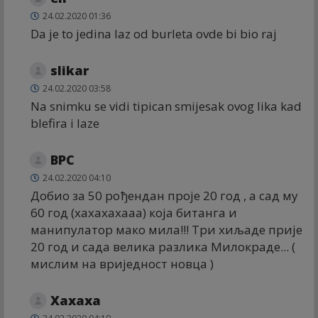
24.02.2020 01:36
Da je to jedina laz od burleta ovde bi bio raj
slikar
24.02.2020 03:58
Na snimku se vidi tipican smijesak ovog lika kad
blefira i laze
ВРС
24.02.2020 04:10
Добио за 50 рођендан проје 20 год , а сад му
60 год (хахахахааа) која битанга и
манипулатор мако мила!!! Три хиљаде прије
20 год и сада велика разлика Милокраде... (
мислим на вриједност новца )
Хахаха