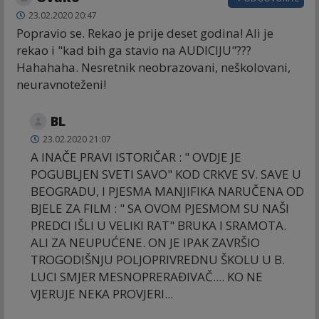
23.02.2020 20:47
Popravio se. Rekao je prije deset godina! Ali je
rekao i "kad bih ga stavio na AUDICIJU"???
Hahahaha. Nesretnik neobrazovani, neškolovani,
neuravnoteženi!
BL
23.02.2020 21:07
A INAČE PRAVI ISTORIČAR : " OVDJE JE
POGUBLJEN SVETI SAVO" KOD CRKVE SV. SAVE U
BEOGRADU, I PJESMA MANJIFIKA NARUČENA OD
BJELE ZA FILM : " SA OVOM PJESMOM SU NAŠI
PREDCI IŠLI U VELIKI RAT" BRUKA I SRAMOTA.
ALI ZA NEUPUĆENE. ON JE IPAK ZAVRŠIO
TROGODIŠNJU POLJOPRIVREDNU ŠKOLU U B.
LUCI SMJER MESNOPRERAĐIVAČ.... KO NE
VJERUJE NEKA PROVJERI...