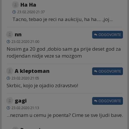
Ha Ha
23.02.2020 21:37
Tacno, tebao je reci na aukciju, ha ha.... ,joj...
nn
ODGOVORITE
23.02.2020 21:00
Nosim ga 20 god ,dobio sam ga prije deset god za
rodjendan nidje veze sa mozgom
A kleptoman
ODGOVORITE
23.02.2020 21:05
Skrbic, kojo je ojadio zdravstvo!
gagi
ODGOVORITE
23.02.2020 21:13
...neznam u cemu je poenta? Cime se sve ljudi bave.