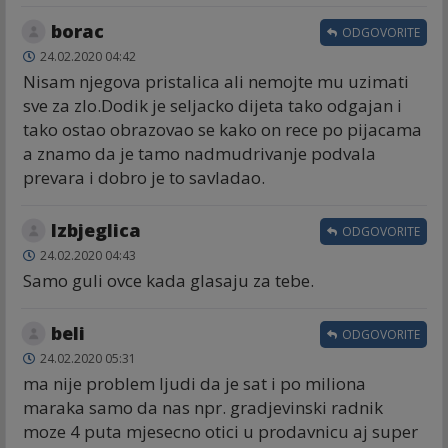
borac
ODGOVORITE
24.02.2020 04:42
Nisam njegova pristalica ali nemojte mu uzimati
sve za zlo.Dodik je seljacko dijeta tako odgajan i
tako ostao obrazovao se kako on rece po pijacama
a znamo da je tamo nadmudrivanje podvala
prevara i dobro je to savladao.
Izbjeglica
ODGOVORITE
24.02.2020 04:43
Samo guli ovce kada glasaju za tebe.
beli
ODGOVORITE
24.02.2020 05:31
ma nije problem ljudi da je sat i po miliona
maraka samo da nas npr. gradjevinski radnik
moze 4 puta mjesecno otici u prodavnicu aj super