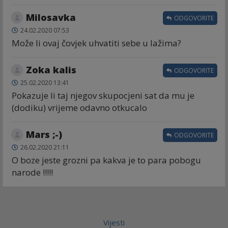
Milosavka
ODGOVORITE
24.02.2020 07:53
Može li ovaj čovjek uhvatiti sebe u lažima?
Zoka kalis
ODGOVORITE
25.02.2020 13:41
Pokazuje li taj njegov skupocjeni sat da mu je
(dodiku) vrijeme odavno otkucalo
Mars ;-)
ODGOVORITE
26.02.2020 21:11
O boze jeste grozni pa kakva je to para pobogu
narode !!!!!
Vijesti