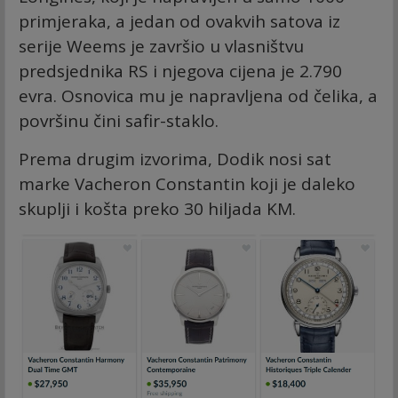
primjeraka, a jedan od ovakvih satova iz
serije Weems je završio u vlasništvu
predsjednika RS i njegova cijena je 2.790
evra. Osnovica mu je napravljena od čelika, a
površinu čini safir-staklo.
Prema drugim izvorima, Dodik nosi sat
marke Vacheron Constantin koji je daleko
skuplji i košta preko 30 hiljada KM.