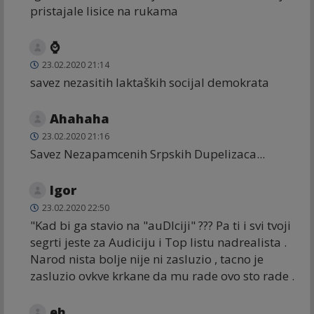
pristajale lisice na rukama
⌚️
23.02.2020 21:14
savez nezasitih laktaških socijal demokrata
Ahahaha
23.02.2020 21:16
Savez Nezapamcenih Srpskih Dupelizaca...
Igor
23.02.2020 22:50
"Kad bi ga stavio na "auDIciji" ??? Pa ti i svi tvoji
segrti jeste za Audiciju i Top listu nadrealista .
Narod nista bolje nije ni zasluzio , tacno je
zasluzio ovkve krkane da mu rade ovo sto rade .
eh