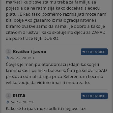
market i kupit sve sta mu treba za familiju za
pojesti a da ne razmislja kako docekati sledecu
platu . E kad tako pocmemo razmisljati moze nam
biti bolje Ako glasamo iz malogradjanstvine i
biramo ovakve samo da nama . je dobro a kako je
citavom drustvu i kako skolujemo djecu za ZAPAD
da poso traze NIJE DOBRO.
Kratko i jasno
ODGOVORITE
24.02.2020 06:34
Čovjek je manipulator,domaci izdajnik,okorjeli
kriminakac i psihicki bolesnik. Čim ga šefovi iz SAD
prozovu odmah druga priča.Referenfum hocrmo
veliko vodjo,da vidimo imas li muda za to.
RUZA
ODGOVORITE
24.02.2020 07:06
Kako se to ipak moze odkriti njegove lazi