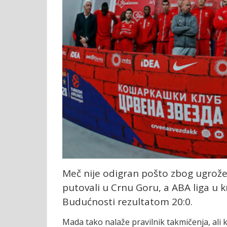
Meč nije odigran pošto zbog ugrože
putovali u Crnu Goru, a ABA liga u 
Budućnosti rezultatom 20:0.
Mada tako nalaže pravilnik takmičenja, ali