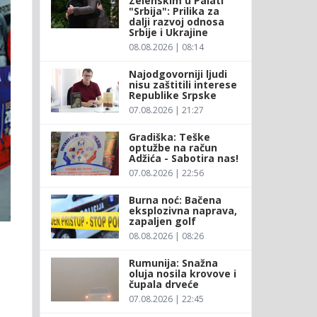
Zelenskim u Palati
"Srbija": Prilika za
dalji razvoj odnosa
Srbije i Ukrajine
08.08.2026 | 08:14
Najodgovorniji ljudi
nisu zaštitili interese
Republike Srpske
07.08.2026 | 21:27
Gradiška: Teške
optužbe na račun
Adžića - Sabotira nas!
07.08.2026 | 22:56
Burna noć: Bačena
eksplozivna naprava,
zapaljen golf
08.08.2026 | 08:26
Rumunija: Snažna
oluja nosila krovove i
čupala drveće
07.08.2026 | 22:45