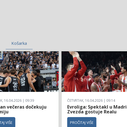
Košarka
, 16.04.2026 | 09:39
ČETVRTAK, 16.04.2026 | 09:14
zan večeras dočekuju
Evroliga: Spektakl u Madri
niju
Zvezda gostuje Realu
AJ VIŠE
PROČITAJ VIŠE