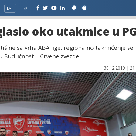
LAT
ЋР
glasio oko utakmice u P
išine sa vrha ABA lige, regionalno takmičenje se
u Budućnosti i Crvene zvezde.
30.12.2019 | 21