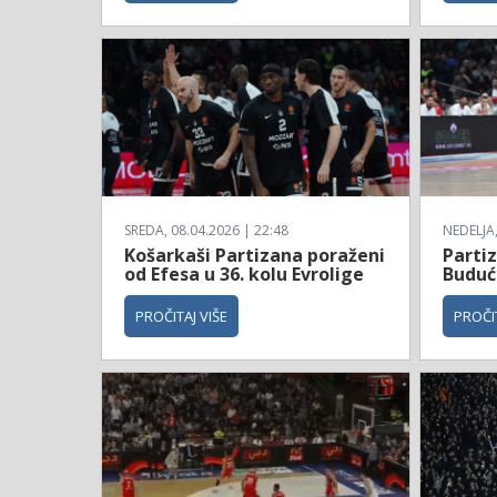
SREDA, 08.04.2026 | 22:48
NEDELJA,
Košarkaši Partizana poraženi
Parti
od Efesa u 36. kolu Evrolige
Budućn
PROČITAJ VIŠE
PROČIT