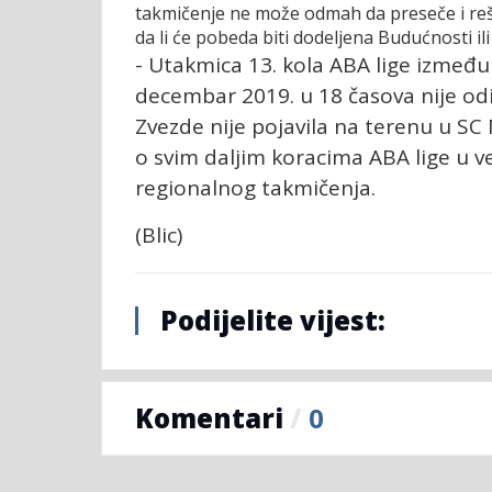
takmičenje ne može odmah da preseče i reši
da li će pobeda biti dodeljena Budućnosti il
- Utakmica 13. kola ABA lige između
decembar 2019. u 18 časova nije odi
Zvezde nije pojavila na terenu u S
o svim daljim koracima ABA lige u ve
regionalnog takmičenja.
(Blic)
Podijelite vijest:
Komentari
/
0