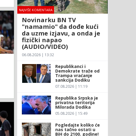
NAJVIŠE KOMENTARA
Novinarku BN TV
"namamio" da dođe kući
da uzme izjavu, a onda je
fizički napao
(AUDIO/VIDEO)
06.08.2026 | 13:32
Republikanci i
Demokrate traže od
Trampa vraćanje
sankcija Dodiku
07.08.2026 | 11:19
Republika Srpska je
privatna teritorija
Milorada Dodika
05.08.2026 | 15:49
Pogledajte koliko će
nas tačno ostati u
BiH do 2100. godine!