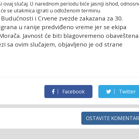
 ovaj slučaj. U narednom periodu biće jasniji ishod, odnosn
i će se utakmica igrati u odloženom terminu.
 Budućnosti i Crvene zvezde zakazana za 30.
grana u ranije predviđeno vreme jer se ekipa
C Morača. Javnost će biti blagovremeno obaveštena
zi sa ovim slučajem, objavljeno je od strane
Facebook
Twitter
OSTAVITE KOMENTAR