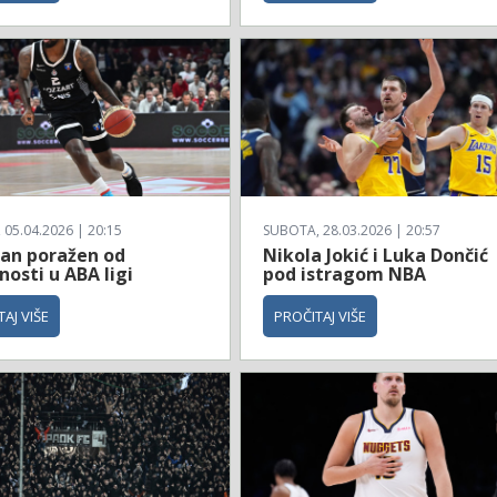
 05.04.2026 | 20:15
SUBOTA, 28.03.2026 | 20:57
zan poražen od
Nikola Jokić i Luka Dončić
osti u ABA ligi
pod istragom NBA
AJ VIŠE
PROČITAJ VIŠE