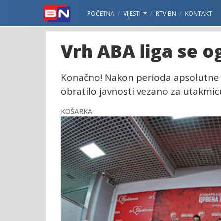
POČETNA
VIJESTI
RTV BN
KONTAKT
Vrh ABA liga se o
Konačno! Nakon perioda apsolutne t
obratilo javnosti vezano za utakmic
KOŠARKA