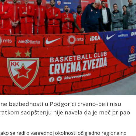
ne bezbednosti u Podgorici crveno-beli nisu
kratkom saopštenju nije navela da je meč pripao
 kako se radi o vanrednoj okolnosti očigledno regionalno