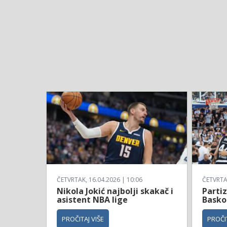
ČETVRTAK, 16.04.2026 | 10:06
ČETVRTAK
Nikola Jokić najbolji skakač i
Parti
asistent NBA lige
Basko
PROČITAJ VIŠE
PROČIT