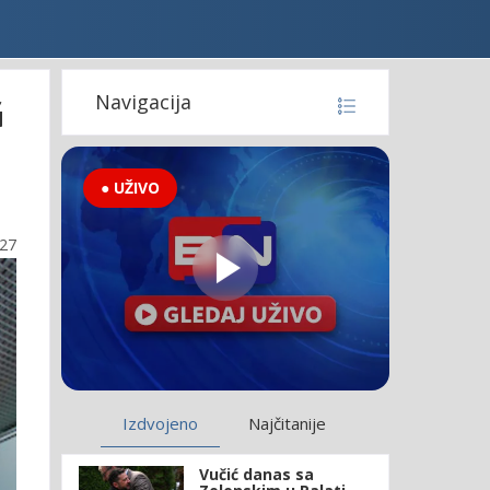
G
Navigacija
● UŽIVO
:27
Izdvojeno
Najčitanije
Vučić danas sa