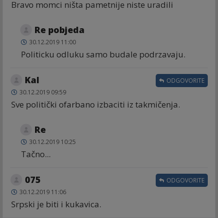
Bravo momci ništa pametnije niste uradili
Re pobjeda
30.12.2019 11:00
Politicku odluku samo budale podrzavaju.
Kal
ODGOVORITE
30.12.2019 09:59
Sve politički ofarbano izbaciti iz takmičenja.
Re
30.12.2019 10:25
Tačno...
075
ODGOVORITE
30.12.2019 11:06
Srpski je biti i kukavica.