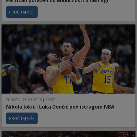
Partizan poražen od Budućnosti u ABA ligi
PROČITAJ VIŠE
SUBOTA, 28.03.2026 | 20:57
Nikola Jokić i Luka Dončić pod istragom NBA
PROČITAJ VIŠE