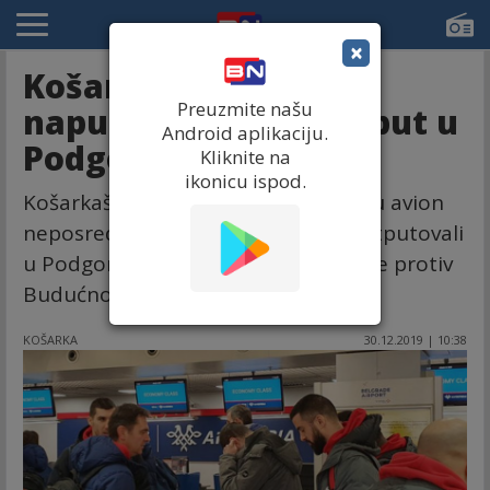
×
Košarkaši Zvezde
Preuzmite našu
napustili avion pred put u
Android aplikaciju.
Podgoricu
Kliknite na
ikonicu ispod.
Košarkaši Crvene zvezde napustili su avion
neposredno pred poletanje i nisu otputovali
u Podgoricu na meč 13. kola ABA lige protiv
Budućnosti, javlja reporter RTS-a.
KOŠARKA
30.12.2019 | 10:38