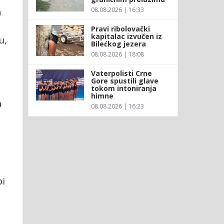
08.08.2026 | 16:33
a
Pravi ribolovački
kapitalac izvučen iz
u,
Bilećkog jezera
08.08.2026 | 18:08
Vaterpolisti Crne
Gore spustili glave
tokom intoniranja
himne
a
08.08.2026 | 16:23
bi