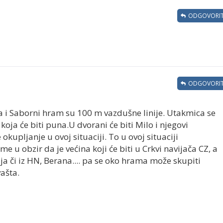
ODGOVORIT
ODGOVORIT
a i Saborni hram su 100 m vazdušne linije. Utakmica se
oja će biti puna.U dvorani će biti Milo i njegovi
 okupljanje u ovoj situaciji. To u ovoj situaciji
zme u obzir da je većina koji će biti u Crkvi navijača CZ, a
a či iz HN, Berana.... pa se oko hrama može skupiti
vašta.