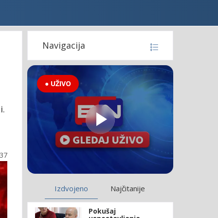
Navigacija
● UŽIVO
i.
:37
Izdvojeno
Najčitanije
Pokušaj