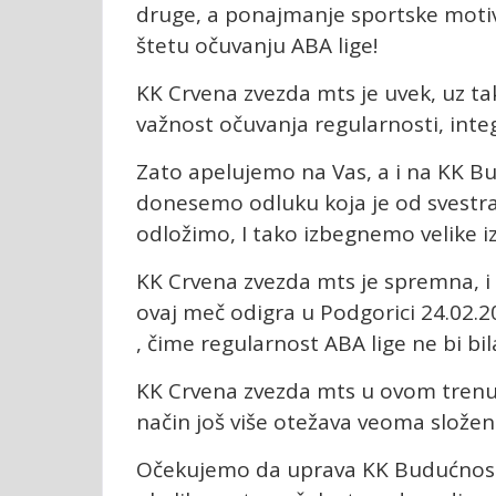
druge, a ponajmanje sportske moti
štetu očuvanju ABA lige!
KK Crvena zvezda mts je uvek, uz takm
važnost očuvanja regularnosti, integ
Zato apelujemo na Vas, a i na KK B
donesemo odluku koja je od svestra
odložimo, I tako izbegnemo velike iz
KK Crvena zvezda mts je spremna, i 
ovaj meč odigra u Podgorici 24.02.2
, čime regularnost ABA lige ne bi bil
KK Crvena zvezda mts u ovom trenutku
način još više otežava veoma složenu
Očekujemo da uprava KK Budućnost 