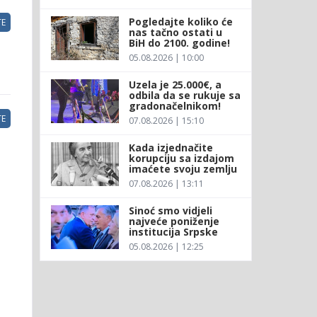
Pogledajte koliko će
E
nas tačno ostati u
BiH do 2100. godine!
05.08.2026 | 10:00
Uzela je 25.000€, a
odbila da se rukuje sa
gradonačelnikom!
E
07.08.2026 | 15:10
Kada izjednačite
korupciju sa izdajom
imaćete svoju zemlju
07.08.2026 | 13:11
Sinoć smo vidjeli
najveće poniženje
institucija Srpske
05.08.2026 | 12:25