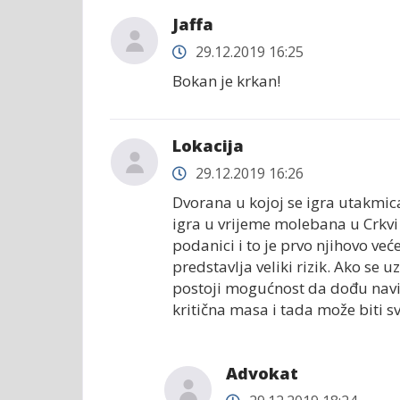
Jaffa
29.12.2019 16:25
Bokan je krkan!
Lokacija
29.12.2019 16:26
Dvorana u kojoj se igra utakmic
igra u vrijeme molebana u Crkvi k
podanici i to je prvo njihovo veće
predstavlja veliki rizik. Ako se u
postoji mogućnost da dođu navij
kritična masa i tada može biti s
Advokat