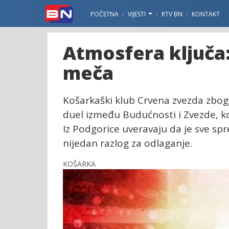
POČETNA
VIJESTI
RTV BN
KONTAKT
Atmosfera ključa:
meča
Košarkaški klub Crvena zvezda zbog 
duel između Budućnosti i Zvezde, ko
Iz Podgorice uveravaju da je sve sp
nijedan razlog za odlaganje.
KOŠARKA