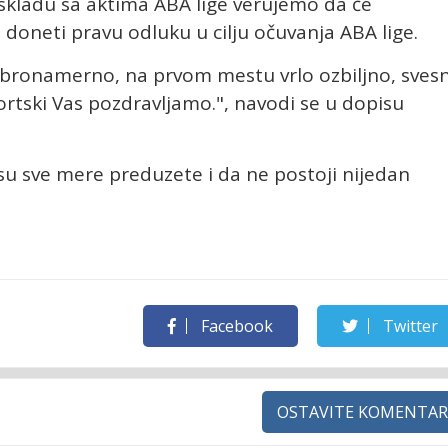
 skladu sa aktima ABA lige verujemo da će
 doneti pravu odluku u cilju očuvanja ABA lige.
dobronamerno, na prvom mestu vrlo ozbiljno, svesn
portski Vas pozdravljamo.", navodi se u dopisu
su sve mere preduzete i da ne postoji nijedan
Facebook
Twitter
OSTAVITE KOMENTAR