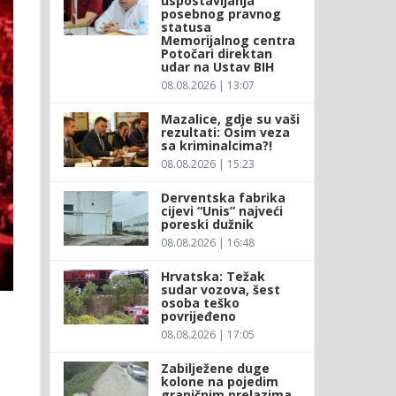
uspostavljanja
posebnog pravnog
statusa
Memorijalnog centra
Potočari direktan
udar na Ustav BIH
08.08.2026 | 13:07
Mazalice, gdje su vaši
rezultati: Osim veza
sa kriminalcima?!
08.08.2026 | 15:23
Derventska fabrika
cijevi “Unis” najveći
poreski dužnik
08.08.2026 | 16:48
Hrvatska: Težak
sudar vozova, šest
osoba teško
povrijeđeno
08.08.2026 | 17:05
Zabilježene duge
kolone na pojedim
graničnim prelazima