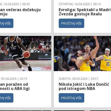
, 16.04.2026 | 09:39
ČETVRTAK, 16.04.2026 | 09:14
zan večeras dočekuju
Evroliga: Spektakl u Madri
niju
Zvezda gostuje Realu
AJ VIŠE
PROČITAJ VIŠE
 05.04.2026 | 20:15
SUBOTA, 28.03.2026 | 20:57
zan poražen od
Nikola Jokić i Luka Dončić
osti u ABA ligi
pod istragom NBA
AJ VIŠE
PROČITAJ VIŠE