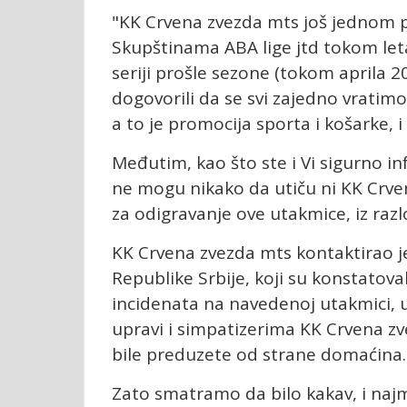
"KK Crvena zvezda mts još jednom p
Skupštinama ABA lige jtd tokom let
seriji prošle sezone (tokom aprila 
dogovorili da se svi zajedno vratimo 
a to je promocija sporta i košarke, i
Međutim, kao što ste i Vi sigurno in
ne mogu nikako da utiču ni KK Crve
za odigravanje ove utakmice, iz raz
KK Crvena zvezda mts kontaktirao
Republike Srbije, koji su konstatova
incidenata na navedenoj utakmici,
upravi i simpatizerima KK Crvena z
bile preduzete od strane domaćina.
Zato smatramo da bilo kakav, i najm