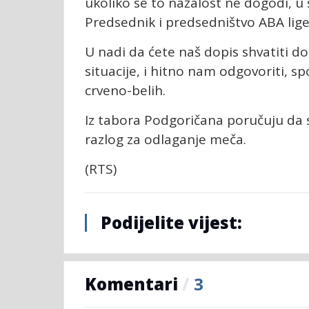
ukoliko se to nažalost ne dogodi, u
Predsednik i predsedništvo ABA lige
U nadi da ćete naš dopis shvatiti 
situacije, i hitno nam odgovoriti, s
crveno-belih.
Iz tabora Podgoričana poručuju da 
razlog za odlaganje meča.
(RTS)
Podijelite vijest:
Komentari
/
3