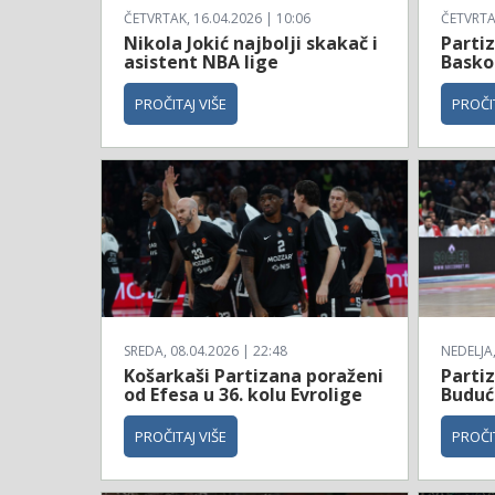
ČETVRTAK, 16.04.2026 | 10:06
ČETVRTAK
Nikola Jokić najbolji skakač i
Parti
asistent NBA lige
Basko
PROČITAJ VIŠE
PROČIT
SREDA, 08.04.2026 | 22:48
NEDELJA,
Košarkaši Partizana poraženi
Parti
od Efesa u 36. kolu Evrolige
Budućn
PROČITAJ VIŠE
PROČIT