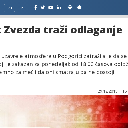
LAT
ЋР
 Zvezda traži odlaganje
uzavrele atmosfere u Podgorici zatražila je da se
ji je zakazan za ponedeljak od 18.00 časova odlož
remno za meč i da oni smatraju da ne postoji
29.12.2019 | 16