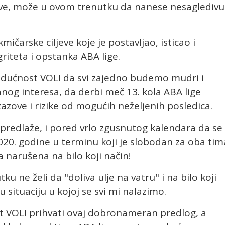
ve, može u ovom trenutku da nanese nesagledivu
ičarske ciljeve koje je postavljao, isticao i
riteta i opstanka ABA lige.
udućnost VOLI da svi zajedno budemo mudri i
nog interesa, da derbi meč 13. kola ABA lige
azove i rizike od mogućih neželjenih posledica.
predlaže, i pored vrlo zgusnutog kalendara da se
020. godine u terminu koji je slobodan za oba tim
a narušena na bilo koji način!
 ne želi da "doliva ulje na vatru" i na bilo koji
 situaciju u kojoj se svi mi nalazimo.
VOLI prihvati ovaj dobronameran predlog, a