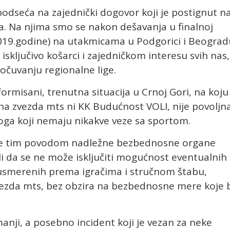
odseća na zajednički dogovor koji je postignut n
a. Na njima smo se nakon dešavanja u finalnoj
2019.godine) na utakmicama u Podgorici i Beograd
isključivo košarci i zajedničkom interesu svih nas,
 očuvanju regionalne lige.
formisani, trenutna situacija u Crnoj Gori, na koju
na zvezda mts ni KK Budućnost VOLI, nije povoljn
loga koji nemaju nikakve veze sa sportom.
 je tim povodom nadležne bezbednosne organe
li da se ne može isključiti mogućnost eventualnih
 usmerenih prema igračima i stručnom štabu,
vezda mts, bez obzira na bezbednosne mere koje 
anji, a posebno incident koji je vezan za neke