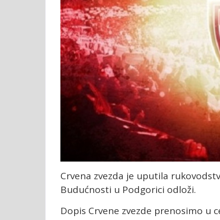
Crvena zvezda je uputila rukovodstv
Budućnosti u Podgorici odloži.
Dopis Crvene zvezde prenosimo u ce