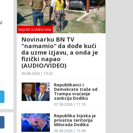
i
NAJVIŠE KOMENTARA
Novinarku BN TV
"namamio" da dođe kući
da uzme izjavu, a onda je
fizički napao
(AUDIO/VIDEO)
06.08.2026 | 13:32
Republikanci i
Demokrate traže od
Trampa vraćanje
sankcija Dodiku
07.08.2026 | 11:19
Republika Srpska je
privatna teritorija
Milorada Dodika
05.08.2026 | 15:49