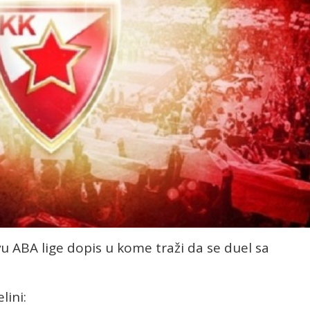
u ABA lige dopis u kome traži da se duel sa
lini: