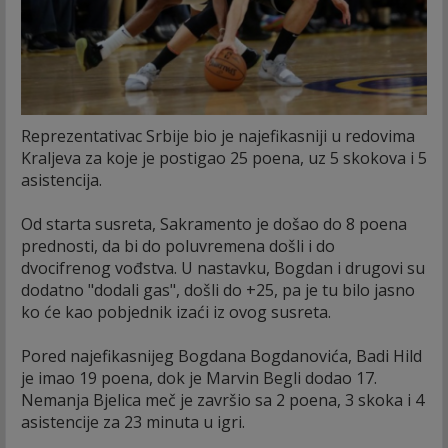
Reprezentativac Srbije bio je najefikasniji u redovima
Kraljeva za koje je postigao 25 poena, uz 5 skokova i 5
asistencija.
Od starta susreta, Sakramento je došao do 8 poena
prednosti, da bi do poluvremena došli i do
dvocifrenog vođstva. U nastavku, Bogdan i drugovi su
dodatno "dodali gas", došli do +25, pa je tu bilo jasno
ko će kao pobjednik izaći iz ovog susreta.
Pored najefikasnijeg Bogdana Bogdanovića, Badi Hild
je imao 19 poena, dok je Marvin Begli dodao 17.
Nemanja Bjelica meč je završio sa 2 poena, 3 skoka i 4
asistencije za 23 minuta u igri.