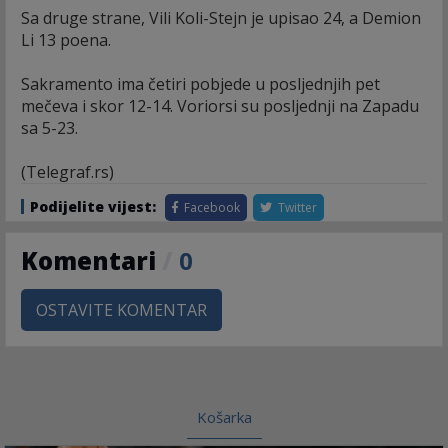
Sa druge strane, Vili Koli-Stejn je upisao 24, a Demion
Li 13 poena.
Sakramento ima četiri pobjede u posljednjih pet
mečeva i skor 12-14. Voriorsi su posljednji na Zapadu
sa 5-23.
(Telegraf.rs)
Podijelite vijest:
Facebook
Twitter
Komentari
/
0
OSTAVITE KOMENTAR
Košarka