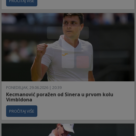
PROČITAJ VIŠE
PONEDELJAK, 29.06.2026 | 20:39
Kecmanović poražen od Sinera u prvom kolu
Vimbldona
PROČITAJ VIŠE