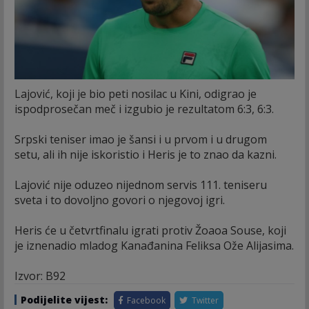
Lajović, koji je bio peti nosilac u Kini, odigrao je
ispodprosečan meč i izgubio je rezultatom 6:3, 6:3.
Srpski teniser imao je šansi i u prvom i u drugom
setu, ali ih nije iskoristio i Heris je to znao da kazni.
Lajović nije oduzeo nijednom servis 111. teniseru
sveta i to dovoljno govori o njegovoj igri.
Heris će u četvrtfinalu igrati protiv Žoaoa Souse, koji
je iznenadio mladog Kanađanina Feliksa Ože Alijasima.
Izvor: B92
Podijelite vijest:
Facebook
Twitter