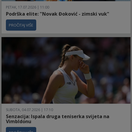
PETAK, 17.07.2026 | 11:00
Podrška elite: "Novak Đoković - zimski vuk"
PROČITAJ VIŠE
SUBOTA, 04.07.2026 | 17:10
Senzacija: Ispala druga teniserka svijeta na
Vimbldonu