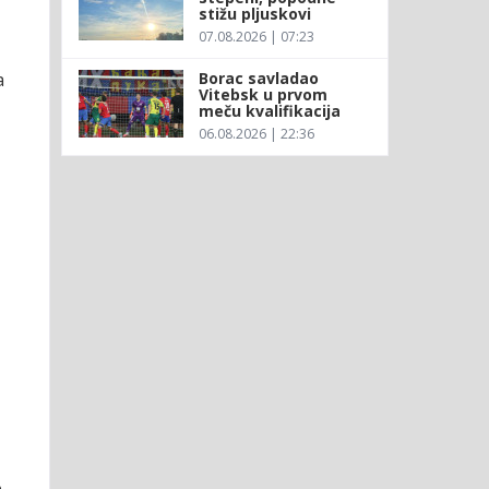
stižu pljuskovi
07.08.2026 | 07:23
Borac savladao
a
Vitebsk u prvom
meču kvalifikacija
06.08.2026 | 22:36
o-