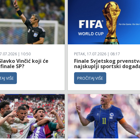
7.07.2026 | 10:50
PETAK, 17.07.2026 | 08:17
Slavko Vinčić koji će
Finale Svjetskog prvenstv
 finale SP?
najskuplji sportski događ
AJ VIŠE
PROČITAJ VIŠE