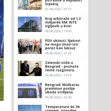
potrebne u Republici
Srpskoj
07.08.2026 | 07:13
Kraj arbitraže od 1,3
milijarde KM: RiTE
Ugljevik u krizi
06.08.2026 | 19:30
PDV ukinuti, lijekovi
ne mogu imati isti
porez kao luksuz
06.08.2026 | 21:22
Zelenski stiže u
Beograd - poznate
teme razgovora
06.08.2026 | 19:19
Beograd: Muškarac
preminuo poslije
uboda stršljena
06.08.2026 | 22:40
Temperatura do 36
stepeni, popodne