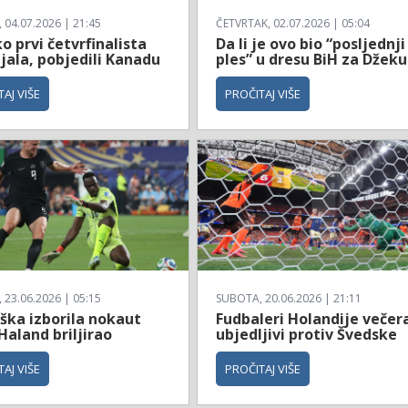
04.07.2026 | 21:45
ČETVRTAK, 02.07.2026 | 05:04
 prvi četvrfinalista
Da li je ovo bio “posljednji
jala, pobjedili Kanadu
ples” u dresu BiH za Džeku
AJ VIŠE
PROČITAJ VIŠE
23.06.2026 | 05:15
SUBOTA, 20.06.2026 | 21:11
ška izborila nokaut
Fudbaleri Holandije večer
Haland briljirao
ubjedljivi protiv Švedske
AJ VIŠE
PROČITAJ VIŠE