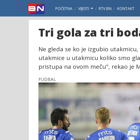
POČETNA
VIJESTI
RTV BN
KONTAKT
Tri gola za tri bod
Ne gleda se ko je izgubio utakmicu
utakmice u utakmicu koliko smo glad
pristupa na ovom meču", rekao je M
FUDBAL