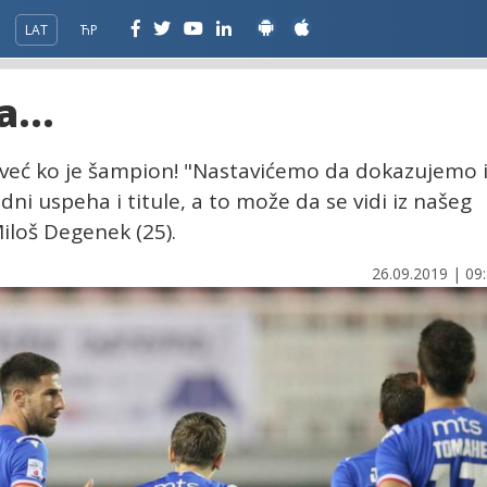
LAT
ЋР
a...
, već ko je šampion! "Nastavićemo da dokazujemo 
ni uspeha i titule, a to može da se vidi iz našeg
iloš Degenek (25).
26.09.2019 | 09