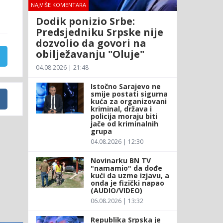
NAJVIŠE KOMENTARA
Dodik ponizio Srbe:
Predsjedniku Srpske nije
dozvolio da govori na
obilježavanju "Oluje"
04.08.2026 | 21:48
Istočno Sarajevo ne
smije postati sigurna
kuća za organizovani
kriminal, država i
policija moraju biti
jače od kriminalnih
grupa
04.08.2026 | 12:30
Novinarku BN TV
"namamio" da dođe
kući da uzme izjavu, a
onda je fizički napao
(AUDIO/VIDEO)
06.08.2026 | 13:32
Republika Srpska je