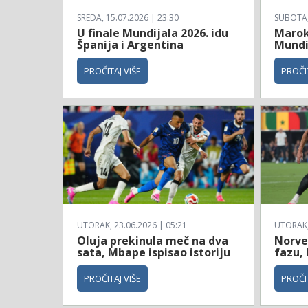
SREDA, 15.07.2026 | 23:30
SUBOTA, 
U finale Mundijala 2026. idu
Maroko
Španija i Argentina
Mundi
PROČITAJ VIŠE
PROČIT
UTORAK, 23.06.2026 | 05:21
UTORAK, 
Oluja prekinula meč na dva
Norve
sata, Mbape ispisao istoriju
fazu, 
PROČITAJ VIŠE
PROČIT