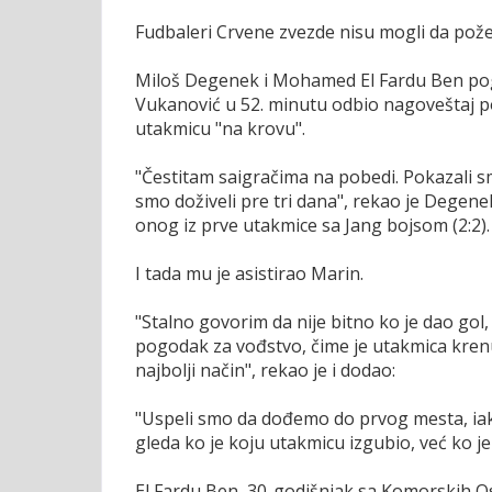
Fudbaleri Crvene zvezde nisu mogli da požele 
Miloš Degenek i Mohamed El Fardu Ben pogo
Vukanović u 52. minutu odbio nagoveštaj p
utakmicu "na krovu".
"Čestitam saigračima na pobedi. Pokazali s
smo doživeli pre tri dana", rekao je Degene
onog iz prve utakmice sa Jang bojsom (2:2).
I tada mu je asistirao Marin.
"Stalno govorim da nije bitno ko je dao gol
pogodak za vođstvo, čime je utakmica krenu
najbolji način", rekao je i dodao:
"Uspeli smo da dođemo do prvog mesta, iak
gleda ko je koju utakmicu izgubio, već ko je 
El Fardu Ben, 30-godišnjak sa Komorskih 