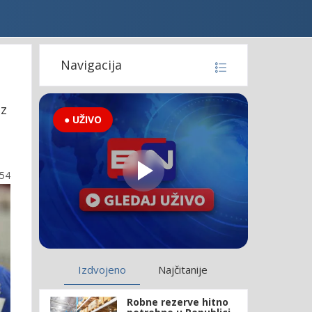
Navigacija
iz
● UŽIVO
:54
Izdvojeno
Najčitanije
Robne rezerve hitno