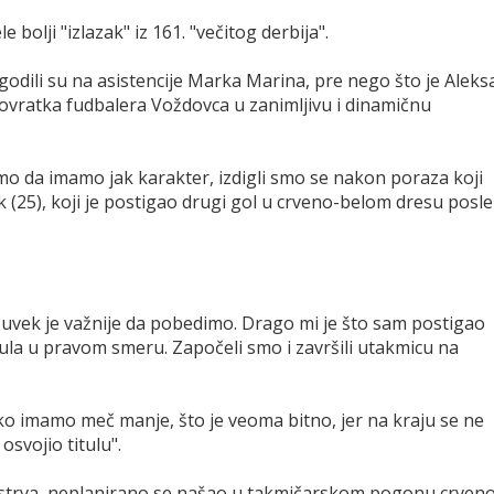
bolji "izlazak" iz 161. "večitog derbija".
dili su na asistencije Marka Marina, pre nego što je Aleks
ovratka fudbalera Voždovca u zanimljivu i dinamičnu
mo da imamo jak karakter, izdigli smo se nakon poraza koji
k (25), koji je postigao drugi gol u crveno-belom dresu posle
, uvek je važnije da pobedimo. Drago mi je što sam postigao
la u pravom smeru. Započeli smo i završili utakmicu na
o imamo meč manje, što je veoma bitno, jer na kraju se ne
osvojio titulu".
Ostrva, neplanirano se našao u takmičarskom pogonu crven