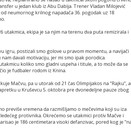
ansfer u jedan klub iz Abu Dabija. Trener Vladan Milojević
io od neumornog krilnog napadača 36. pogodak uz 18
no.
6 utakmica, ekipa je sa njim na terenu dva puta remizirala i
u igru, postizali smo golove u pravom momentu, a navijači
 nam davali motivaciju, jer mi smo ipak porodica.
akmicu koliko smo gladni uspeha i titule, a to može da se
io je fudbaler rodom iz Knina.
uje Mačvu, pa u utorak od 21 čas Olimpijakos na "Rajku", a
pretku u Kruševcu 5. oktobra pre dvonedeljne pauze zbog
o previše vremena da razmišljamo o mečevima koji su iza
ledećeg protivnika. Okrećemo se utakmici protiv Mačve i
risao je 186 centimetara visoki defanzivac, pored kog je "n