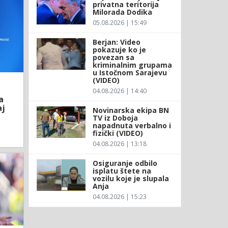
privatna teritorija
Milorada Dodika
05.08.2026 | 15:49
Berjan: Video
pokazuje ko je
povezan sa
kriminalnim grupama
u Istočnom Sarajevu
(VIDEO)
04.08.2026 | 14:40
a
aj
Novinarska ekipa BN
TV iz Doboja
napadnuta verbalno i
fizički (VIDEO)
04.08.2026 | 13:18
Osiguranje odbilo
isplatu štete na
vozilu koje je slupala
Anja
04.08.2026 | 15:23