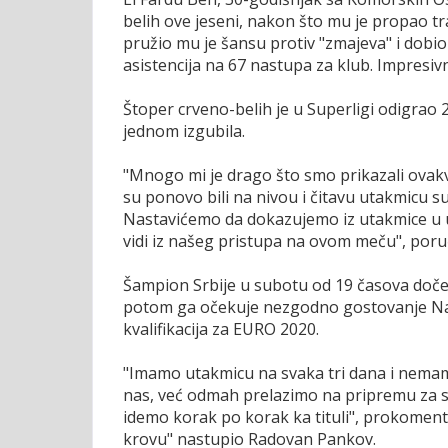
belih ove jeseni, nakon što mu je propao tr
pružio mu je šansu protiv "zmajeva" i dob
asistencija na 67 nastupa za klub. Impresiv
Štoper crveno-belih je u Superligi odigrao 2
jednom izgubila.
"Mnogo mi je drago što smo prikazali ovakv
su ponovo bili na nivou i čitavu utakmicu su
Nastavićemo da dokazujemo iz utakmice u ut
vidi iz našeg pristupa na ovom meču", poruč
Šampion Srbije u subotu od 19 časova doček
potom ga očekuje nezgodno gostovanje Na
kvalifikacija za EURO 2020.
"Imamo utakmicu na svaka tri dana i nemam
nas, već odmah prelazimo na pripremu za s
idemo korak po korak ka tituli", prokomenta
krovu" nastupio Radovan Pankov.