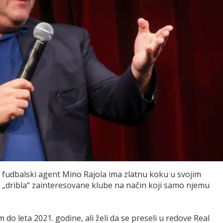
i fudbalski agent Mino Rajola ima zlatnu koku u svojim
 „dribla“ zainteresovane klube na način koji samo njemu
 leta 2021. godine, ali želi da se preseli u redove Real