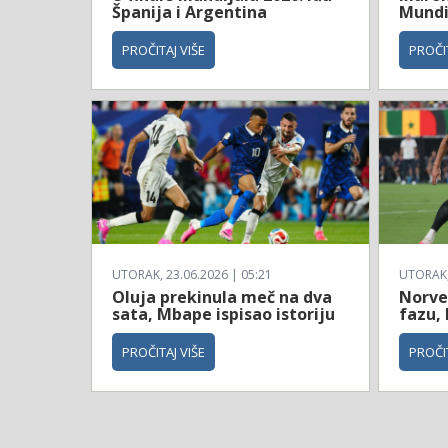
Španija i Argentina
Mundi
PROČITAJ VIŠE
PROČIT
UTORAK, 23.06.2026 | 05:21
UTORAK, 
Oluja prekinula meč na dva
Norve
sata, Mbape ispisao istoriju
fazu, 
PROČITAJ VIŠE
PROČIT