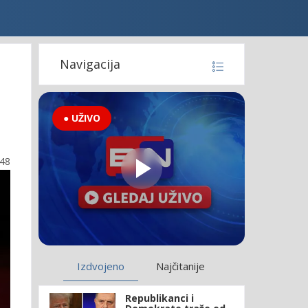
Navigacija
● UŽIVO
:48
Izdvojeno
Najčitanije
Republikanci i