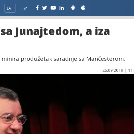
LAT
ЋР
sa Junajtedom, a iza
ent minira produžetak saradnje sa Mančesterom.
26.09.2019 | 11