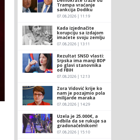
Demokrate traže od
Trampa vraćanje
sankcija Dodiku
07.08.2026 | 11:19
Kada izjednačite
korupciju sa izdajom
imaćete svoju zemlju
07.08.2026 | 13:11
Rezultat SNSD vlasti:
Srpska ima manji BDP
po glavi stanovnika
od FBiH
07.08.2026 | 12:13
Zora Vidović krije ko
nam je pozajmio pola
milijarde maraka
07.08.2026 | 14:29
Uzela je 25.000€, a
odbila da se rukuje sa
gradonačelnikom!
07.08.2026 | 15:10