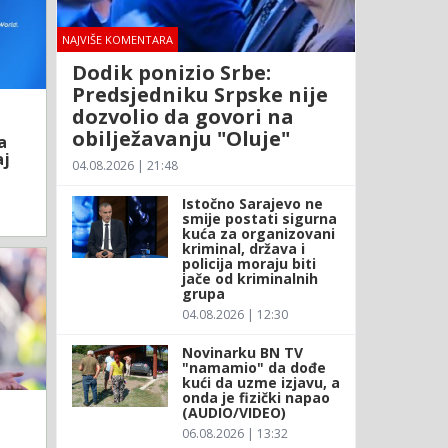
NAJVIŠE KOMENTARA
Dodik ponizio Srbe:
Predsjedniku Srpske nije
dozvolio da govori na
obilježavanju "Oluje"
a
aj
04.08.2026 | 21:48
Istočno Sarajevo ne
smije postati sigurna
kuća za organizovani
kriminal, država i
policija moraju biti
jače od kriminalnih
grupa
04.08.2026 | 12:30
Novinarku BN TV
"namamio" da dođe
kući da uzme izjavu, a
onda je fizički napao
(AUDIO/VIDEO)
06.08.2026 | 13:32