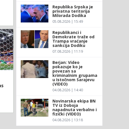
Republika Srpska je
privatna teritorija
Milorada Dodika
05.08.2026 | 15:49
Republikanci i
Demokrate traže od
Trampa vraćanje
sankcija Dodiku
07.08.2026 | 11:19
Berjan: Video
pokazuje ko je
povezan sa
kriminalnim grupama
u Istočnom Sarajevu
(VIDEO)
as
04.08.2026 | 14:40
Novinarska ekipa BN
TV iz Doboja
napadnuta verbalno i
fizički (VIDEO)
04.08.2026 | 13:18