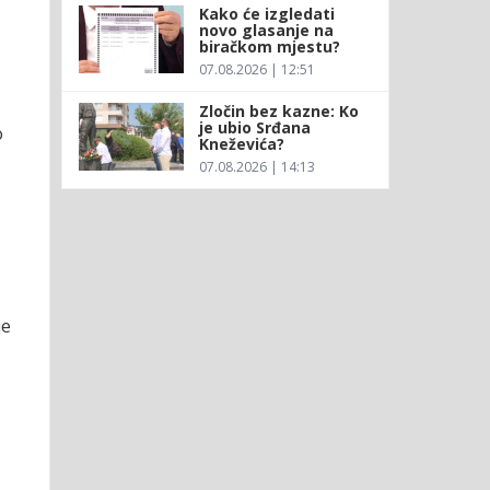
Kako će izgledati
novo glasanje na
biračkom mjestu?
07.08.2026 | 12:51
Zločin bez kazne: Ko
je ubio Srđana
o
Kneževića?
07.08.2026 | 14:13
je