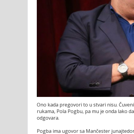
Ono kada pregovori to u stvari nisu. Čuven
rukama, Pola Pogbu, pa mu je onda lako da
odgovara.
Pogba ima ugovor sa Mančester junajtedom do