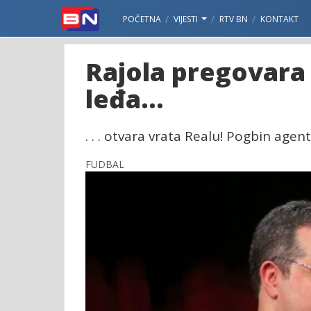
POČETNA
VIJESTI
RTV BN
KONTAKT
Rajola pregovara 
leđa...
. . . otvara vrata Realu! Pogbin ag
FUDBAL