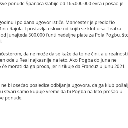
 sve ponude Španaca slabije od 165.000.000 evra i posao je
 godinu i po dana ugovor ističe. Mančester je predložio
no Rajola. I postavlja uslove od kojih se klubu sa Teatra
ži od Junajteda 500.000 funti nedeljne plate za Pola Pogbu, št
i.
esterom, da ne može da se kaže da to ne čini, a u realnosti
ulen ode u Real najkasnije na leto. Ako Pogba do juna ne
će morati da ga proda, jer rizikuje da Francuz u junu 2021.
 ne bi osećao posledice odbijanja ugovora, da ga klub pošal
a u stvari samo kupuje vreme da bi Pogba na leto prešao u
ove ponude.