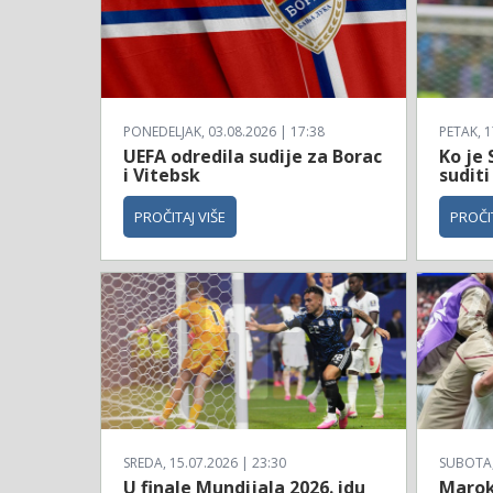
PONEDELJAK, 03.08.2026 | 17:38
PETAK, 1
UEFA odredila sudije za Borac
Ko je 
i Vitebsk
suditi
PROČITAJ VIŠE
PROČIT
SREDA, 15.07.2026 | 23:30
SUBOTA, 
U finale Mundijala 2026. idu
Maroko