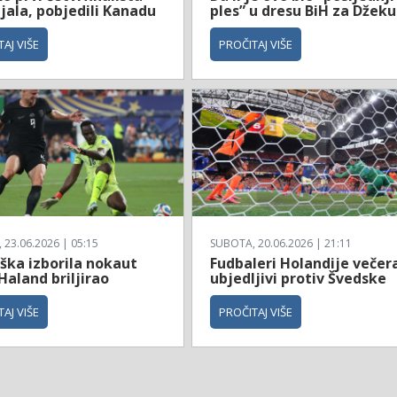
jala, pobjedili Kanadu
ples” u dresu BiH za Džeku
AJ VIŠE
PROČITAJ VIŠE
23.06.2026 | 05:15
SUBOTA, 20.06.2026 | 21:11
ška izborila nokaut
Fudbaleri Holandije večer
Haland briljirao
ubjedljivi protiv Švedske
AJ VIŠE
PROČITAJ VIŠE