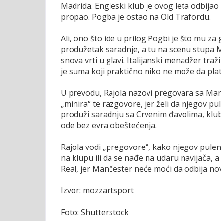
Madrida. Engleski klub je ovog leta odbijao
propao. Pogba je ostao na Old Trafordu.
Ali, ono što ide u prilog Pogbi je što mu za
produžetak saradnje, a tu na scenu stupa Mi
snova vrti u glavi. Italijanski menadžer tra
je suma koji praktično niko ne može da plat
U prevodu, Rajola nazovi pregovara sa Manč
„minira“ te razgovore, jer želi da njegov p
produži saradnju sa Crvenim đavolima, klub 
ode bez evra obeštećenja.
Rajola vodi „pregovore“, kako njegov pulen
na klupu ili da se nađe na udaru navijača, 
Real, jer Mančester neće moći da odbija n
Izvor: mozzartsport
Foto: Shutterstock