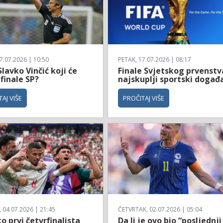
7.07.2026 | 10:50
PETAK, 17.07.2026 | 08:17
Slavko Vinčić koji će
Finale Svjetskog prvenstv
 finale SP?
najskuplji sportski događ
AJ VIŠE
PROČITAJ VIŠE
04.07.2026 | 21:45
ČETVRTAK, 02.07.2026 | 05:04
 prvi četvrfinalista
Da li je ovo bio “posljednji