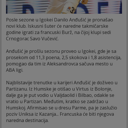
Posle sezone u Igokei Danilo Anđušić je pronašao
novi klub. Iskusni šuter će naredne takmičarske
godine igrati za francuski Burž, na čijoj klupi sedi
Crnogorac Savo Vučević.
Anđušić je prošlu sezonu proveo u Igokei, gde je sa
prosekom od 11,3 poena, 2,5 skokova i 1,8 asistencija,
pomogao da tim iz Aleksandrovca sačuva mesto u
ABA ligi.
Najblistavije trenutke u karijeri Anđušić je doživeo u
Partizanu. Iz Humske je otišao u Virtus iz Bolonje,
dalje ga je put vodio u Valjdaolid i Bilbao, odakle se
vratio u Partizan. Međutim, kratko se zadržao u
Humskoj. Afirmisao se u dresu Parme, pa je zaslužio
poziv Uniksa iz Kazanja... Francuska će biti njegova
naredna destinacija.