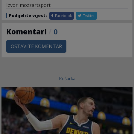
Izvor: mozzartsport
Podijelite vijest:
Facebook
Twitter
Komentari
/
0
OSTAVITE KOMENTAR
Košarka