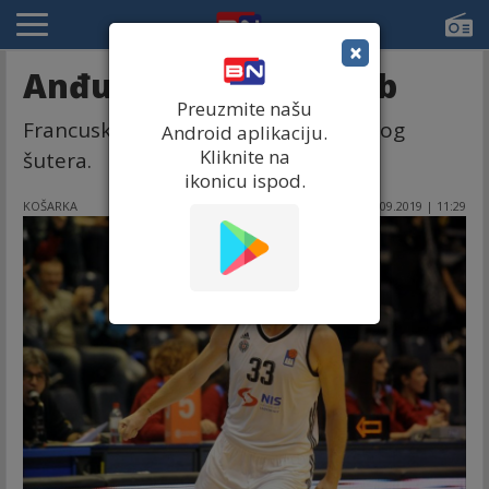
×
Anđušić ima novi klub
Preuzmite našu
Francuska je nova destinacija iskusnog
Android aplikaciju.
Kliknite na
šutera.
ikonicu ispod.
KOŠARKA
26.09.2019 | 11:29