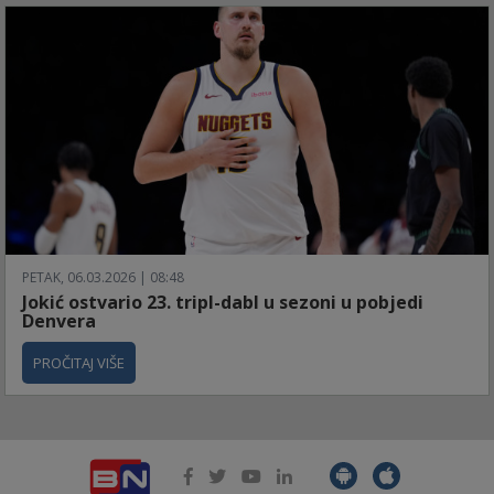
PETAK, 06.03.2026 | 08:48
Jokić ostvario 23. tripl-dabl u sezoni u pobjedi
Denvera
PROČITAJ VIŠE