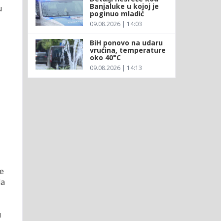
Banjaluke u kojoj je
u
poginuo mladić
09.08.2026 | 14:03
BiH ponovo na udaru
vrućina, temperature
oko 40°C
09.08.2026 | 14:13
I
ke
da
u