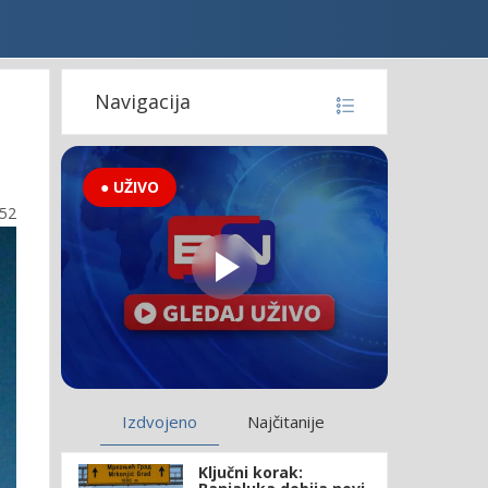
Navigacija
● UŽIVO
:52
Izdvojeno
Najčitanije
Ključni korak: