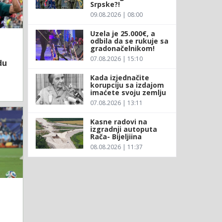
Srpske?!
09.08.2026 | 08:00
Uzela je 25.000€, a
odbila da se rukuje sa
gradonačelnikom!
07.08.2026 | 15:10
du
Kada izjednačite
korupciju sa izdajom
imaćete svoju zemlju
07.08.2026 | 13:11
Kasne radovi na
izgradnji autoputa
Rača- Bijeljiina
08.08.2026 | 11:37