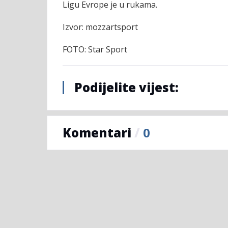
Ligu Evrope je u rukama.
Izvor: mozzartsport
FOTO: Star Sport
Podijelite vijest:
Komentari
/
0