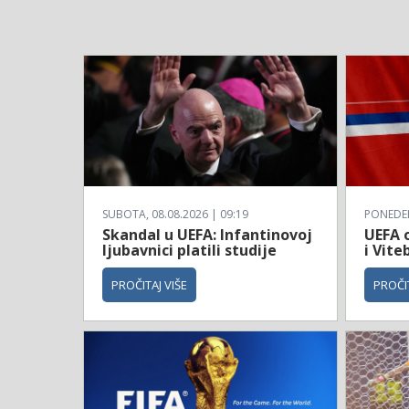
SUBOTA, 08.08.2026 | 09:19
PONEDELJ
Skandal u UEFA: Infantinovoj
UEFA o
ljubavnici platili studije
i Vite
PROČITAJ VIŠE
PROČIT