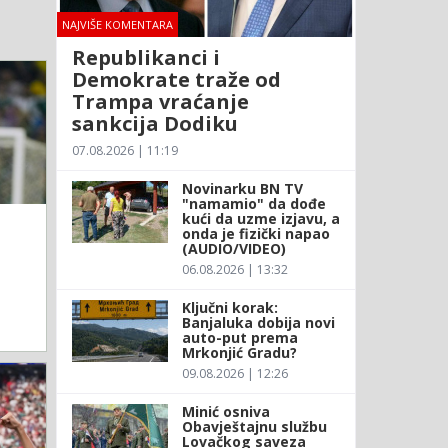
NAJVIŠE KOMENTARA
Republikanci i
Demokrate traže od
Trampa vraćanje
sankcija Dodiku
07.08.2026 | 11:19
Novinarku BN TV
"namamio" da dođe
kući da uzme izjavu, a
onda je fizički napao
(AUDIO/VIDEO)
06.08.2026 | 13:32
Ključni korak:
Banjaluka dobija novi
auto-put prema
Mrkonjić Gradu?
09.08.2026 | 12:26
Minić osniva
Obavještajnu službu
Lovačkog saveza