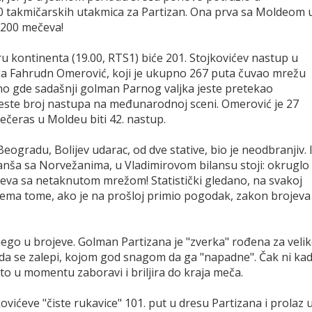
00 takmičarskih utakmica za Partizan. Ona prva sa Moldeom 
o 200 mečeva!
 kontinenta (19.00, RTS1) biće 201. Stojkovićev nastup u
i ga Fahrudn Omerović, koji je ukupno 267 puta čuvao mrežu
o gde sadašnji golman Parnog valjka jeste pretekao
jeste broj nastupa na međunarodnoj sceni. Omerović je 27
večeras u Moldeu biti 42. nastup.
eogradu, Bolijev udarac, od dve stative, bio je neodbranjiv. 
anša sa Norvežanima, u Vladimirovom bilansu stoji: okruglo
čeva sa netaknutom mrežom! Statistički gledano, na svakoj
Prema tome, ako je na prošloj primio pogodak, zakon brojeva
nego u brojeve. Golman Partizana je "zverka" rođena za veli
 da se zalepi, kojom god snagom da ga "napadne". Čak ni ka
 to u momentu zaboravi i briljira do kraja meča.
vićeve "čiste rukavice" 101. put u dresu Partizana i prolaz 