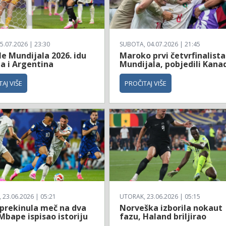
5.07.2026 | 23:30
SUBOTA, 04.07.2026 | 21:45
le Mundijala 2026. idu
Maroko prvi četvrfinalista
a i Argentina
Mundijala, pobjedili Kana
AJ VIŠE
PROČITAJ VIŠE
23.06.2026 | 05:21
UTORAK, 23.06.2026 | 05:15
 prekinula meč na dva
Norveška izborila nokaut
Mbape ispisao istoriju
fazu, Haland briljirao