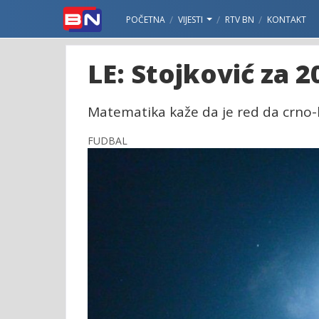
POČETNA
VIJESTI
RTV BN
KONTAKT
LE: Stojković za 2
Matematika kaže da je red da crno-
FUDBAL