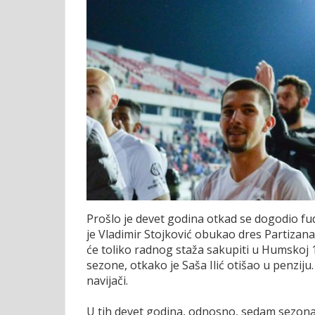
Prošlo je devet godina otkad se dogodio fu
je Vladimir Stojković obukao dres Partizana
će toliko radnog staža sakupiti u Humskoj 
sezone, otkako je Saša Ilić otišao u penziju
navijači.
U tih devet godina, odnosno, sedam sezona