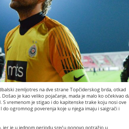
dbalski zemljotres na dve strane Topčiderskog brda, otkad
. Došao je kao veliko pojačanje, mada je malo ko očekivao d
1. S vremenom je stigao i do kapitenske trake koju nosi ove
. I do ogromnog poverenja koje u njega imaju i saigrači i
, jer je u jednom periodu sreću ponovo potražio u