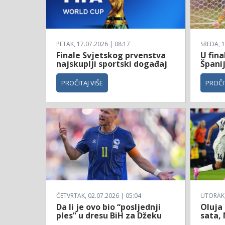
PETAK, 17.07.2026 | 08:17
SREDA, 1
Finale Svjetskog prvenstva
U fina
najskuplji sportski događaj
Španij
PROČITAJ VIŠE
PROČIT
ČETVRTAK, 02.07.2026 | 05:04
UTORAK, 
Da li je ovo bio “posljednji
Oluja
ples” u dresu BiH za Džeku
sata, 