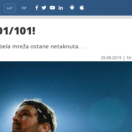
LAT
ЋР
01/101!
bela mreža ostane netaknuta. . .
29.08.2019 | 16