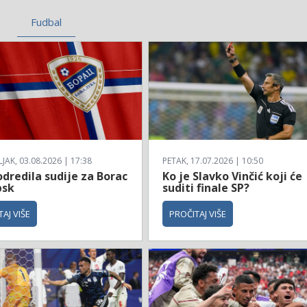
Fudbal
AK, 03.08.2026 | 17:38
PETAK, 17.07.2026 | 10:50
dredila sudije za Borac
Ko je Slavko Vinčić koji će
bsk
suditi finale SP?
AJ VIŠE
PROČITAJ VIŠE