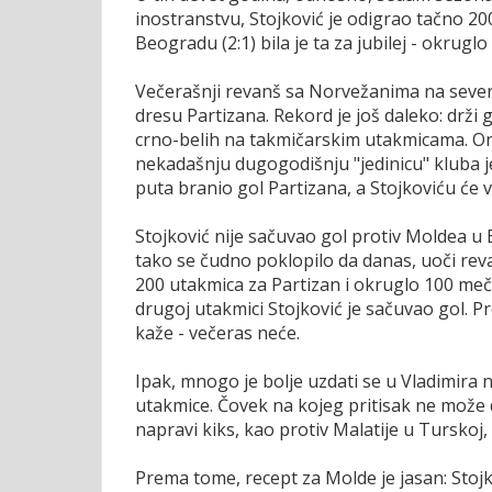
inostranstvu, Stojković je odigrao tačno 2
Beogradu (2:1) bila je ta za jubilej - okrugl
Večerašnji revanš sa Norvežanima na severu
dresu Partizana. Rekord je još daleko: drž
crno-belih na takmičarskim utakmicama. On
nekadašnju dugogodišnju "jedinicu" kluba 
puta branio gol Partizana, a Stojkoviću će 
Stojković nije sačuvao gol protiv Moldea u B
tako se čudno poklopilo da danas, uoči rev
200 utakmica za Partizan i okruglo 100 me
drugoj utakmici Stojković je sačuvao gol. 
kaže - večeras neće.
Ipak, mnogo je bolje uzdati se u Vladimira 
utakmice. Čovek na kojeg pritisak ne može
napravi kiks, kao protiv Malatije u Turskoj,
Prema tome, recept za Molde je jasan: Stojko