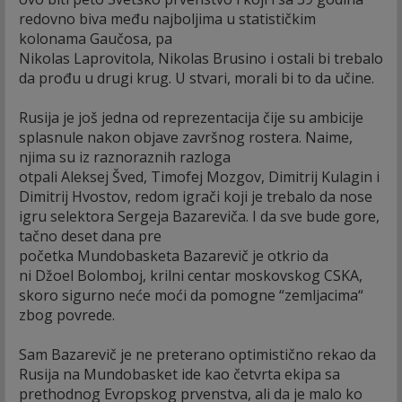
redovno biva među najboljima u statističkim
kolonama Gaučosa, pa
Nikolas Laprovitola, Nikolas Brusino i ostali bi trebalo
da prođu u drugi krug. U stvari, morali bi to da učine.
Rusija je još jedna od reprezentacija čije su ambicije
splasnule nakon objave završnog rostera. Naime,
njima su iz raznoraznih razloga
otpali Aleksej Šved, Timofej Mozgov, Dimitrij Kulagin i
Dimitrij Hvostov, redom igrači koji je trebalo da nose
igru selektora Sergeja Bazareviča. I da sve bude gore,
tačno deset dana pre
početka Mundobasketa Bazarevič je otkrio da
ni Džoel Bolomboj, krilni centar moskovskog CSKA,
skoro sigurno neće moći da pomogne “zemljacima“
zbog povrede.
Sam Bazarevič je ne preterano optimistično rekao da
Rusija na Mundobasket ide kao četvrta ekipa sa
prethodnog Evropskog prvenstva, ali da je malo ko