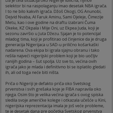
Da je cela situacija oko Nigerije idilična, njihov
selektor bi na raspolaganju imao desetak NBA igrača.
I to ne bilo kakvih igrača. Džoš Okogi, OG Anunobi,
Dejvid Nvaba, Al Faruk Aminu, Sami Ojeleje, Čimezije
Metu, kao i ove godine na draftu izabrani Čuma
Okeke, KZ Okpala i Mije Oni, uz Ekpea Juda, koji je
sezonu završio u Juta Džezu. Sjajan je to potencijal
mladog tima, koji je profitirao od činjenice da je druga
generacija Nigerijaca u SAD-u prilično košarkaški
nadarena. Ova ekipa bi igrala sjajnu obranu i tako
rešila najveći nigerijski problem koji je bio uočljiv
ranijih godina – šut spolja. Uz sve to, većina ovih
igrača jako je mlada i definitivno bi se isplatilo gledati
ih, ali od toga neće biti ništa.
Priča o Nigeriji je defakto priča oko Svetskog
prvenstva i svih grešaka koje je FIBA napravila oko
njega. Osim što je velika većina igrača s ovog spiska
sledila svoje američke kolege i otkazala učešće u Kini,
nigerijska reprezentacija imala je još veće probleme,
te je desetak dana pre početka Svetskog prvenstva