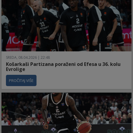
SREDA, 08.04.2026 | 22:48
Košarkaši Partizana poraženi od Efesa u 36. kolu
Evrolige
PROČITAJ VIŠE