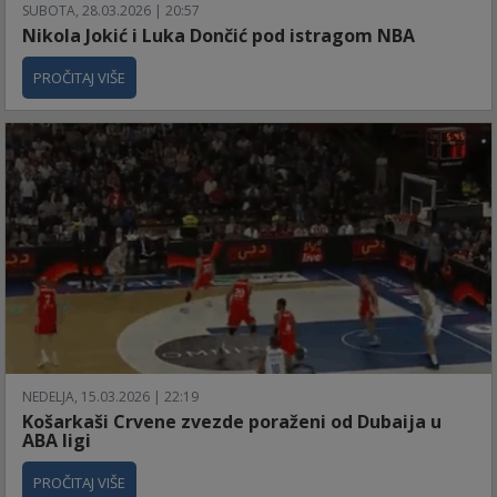
SUBOTA, 28.03.2026 | 20:57
Nikola Jokić i Luka Dončić pod istragom NBA
PROČITAJ VIŠE
NEDELJA, 15.03.2026 | 22:19
Košarkaši Crvene zvezde poraženi od Dubaija u
ABA ligi
PROČITAJ VIŠE