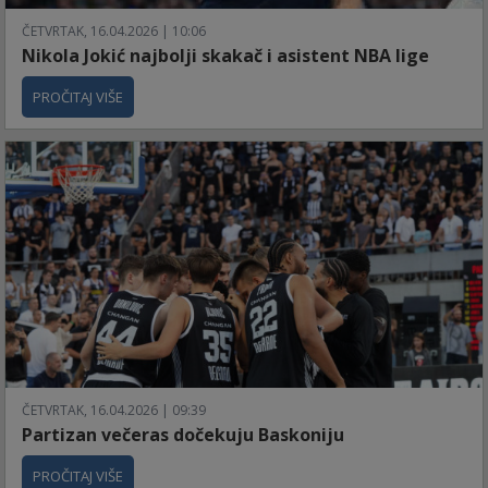
ČETVRTAK, 16.04.2026 | 10:06
Nikola Jokić najbolji skakač i asistent NBA lige
PROČITAJ VIŠE
ČETVRTAK, 16.04.2026 | 09:39
Partizan večeras dočekuju Baskoniju
PROČITAJ VIŠE