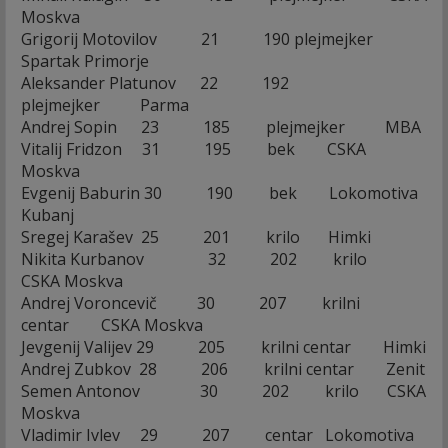
Moskva
Grigorij Motovilov 21 190 plejmejker
Spartak Primorje
Aleksander Platunov 22 192
plejmejker Parma
Andrej Sopin 23 185 plejmejker MBA
Vitalij Fridzon 31 195 bek CSKA
Moskva
Evgenij Baburin 30 190 bek Lokomotiva
Kubanj
Sregej Karašev 25 201 krilo Himki
Nikita Kurbanov 32 202 krilo
CSKA Moskva
Andrej Voroncevič 30 207 krilni
centar CSKA Moskva
Jevgenij Valijev 29 205 krilni centar Himki
Andrej Zubkov 28 206 krilni centar Zenit
Semen Antonov 30 202 krilo CSKA
Moskva
Vladimir Ivlev 29 207 centar Lokomotiva