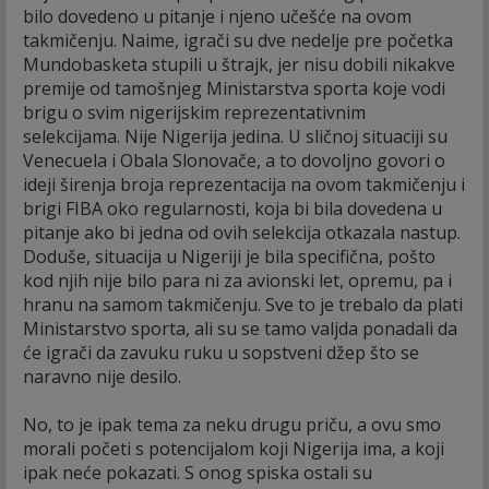
bilo dovedeno u pitanje i njeno učešće na ovom
takmičenju. Naime, igrači su dve nedelje pre početka
Mundobasketa stupili u štrajk, jer nisu dobili nikakve
premije od tamošnjeg Ministarstva sporta koje vodi
brigu o svim nigerijskim reprezentativnim
selekcijama. Nije Nigerija jedina. U sličnoj situaciji su
Venecuela i Obala Slonovače, a to dovoljno govori o
ideji širenja broja reprezentacija na ovom takmičenju i
brigi FIBA oko regularnosti, koja bi bila dovedena u
pitanje ako bi jedna od ovih selekcija otkazala nastup.
Doduše, situacija u Nigeriji je bila specifična, pošto
kod njih nije bilo para ni za avionski let, opremu, pa i
hranu na samom takmičenju. Sve to je trebalo da plati
Ministarstvo sporta, ali su se tamo valjda ponadali da
će igrači da zavuku ruku u sopstveni džep što se
naravno nije desilo.
No, to je ipak tema za neku drugu priču, a ovu smo
morali početi s potencijalom koji Nigerija ima, a koji
ipak neće pokazati. S onog spiska ostali su