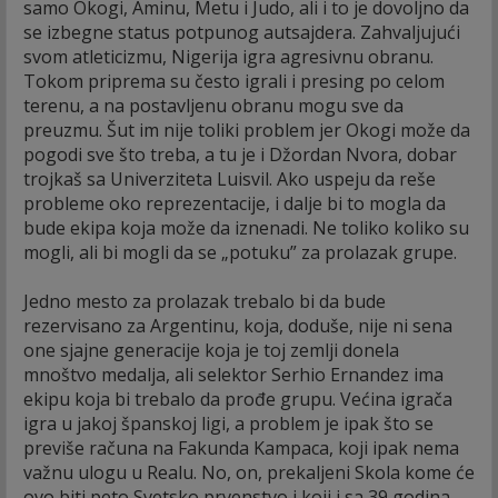
samo Okogi, Aminu, Metu i Judo, ali i to je dovoljno da
se izbegne status potpunog autsajdera. Zahvaljujući
svom atleticizmu, Nigerija igra agresivnu obranu.
Tokom priprema su često igrali i presing po celom
terenu, a na postavljenu obranu mogu sve da
preuzmu. Šut im nije toliki problem jer Okogi može da
pogodi sve što treba, a tu je i Džordan Nvora, dobar
trojkaš sa Univerziteta Luisvil. Ako uspeju da reše
probleme oko reprezentacije, i dalje bi to mogla da
bude ekipa koja može da iznenadi. Ne toliko koliko su
mogli, ali bi mogli da se „potuku” za prolazak grupe.
Jedno mesto za prolazak trebalo bi da bude
rezervisano za Argentinu, koja, doduše, nije ni sena
one sjajne generacije koja je toj zemlji donela
mnoštvo medalja, ali selektor Serhio Ernandez ima
ekipu koja bi trebalo da prođe grupu. Većina igrača
igra u jakoj španskoj ligi, a problem je ipak što se
previše računa na Fakunda Kampaca, koji ipak nema
važnu ulogu u Realu. No, on, prekaljeni Skola kome će
ovo biti peto Svetsko prvenstvo i koji i sa 39 godina