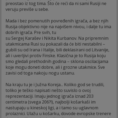
preostao iz tog tima. Što će reći da ni sami Rusiji ne
veruju previše u sebe.
Mada i bez pomenutih povređenih igrača, a bez njih
Rusija objektivno nije na najvišem nivou, i dalje tu ima
dobrih igrača. Pre svih, tu
su Sergej Karašev i Nikita Kurbanov. Na pripremnim
utakmicama Rusi su pokazali da će biti nestabilni –
gubili su od Irana i Italije, bili deklasirani od Litvanije,
ali i uverljivi protiv Finske. Klasična je to Rusija koju
smo gledali prethodnih godina – sklona oscilacijama
koje mogu doneti dobre, ali i grozne utakmice. Sve
zavisi od toga nakoju nogu ustanu.
Na kraju tu je i Južna Koreja... Koliko god se trudili,
toliko je teško napisati nešto suvislo o ovoj
reprezentaciji. Imaju jednog igrača iznad 203
centimetra (svega 206?!), najbolji košarkaši im
nastupaju u kineskoj ligi, a i tamo su uglavnom
prolaznici. Ulažu u košarku, dovode evropske trenere