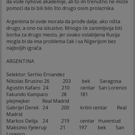
da vode njihove akademije, ali to im trenutno ne može
pomoći da bi bili bilo što drugo osim prolaznika.
Argentina bi ovde morala da prođe dalje, ako ništa
drugo, a ono na iskustvo. Mnogo će zanimljivija biti
borba za drugo mesto, jer ovako oslabljena Rusija
mogla bi da ima problema čak i sa Nigerijom bez
najboljih igrača.
ARGENTINA
Selektor: Serhio Ernandez
Nikolas Brusino 26 203 bek Saragosa
Agustin Kafaro 24 210 centar San Lorenco
Fakundo Kampaco 28 181
plejmejker Real Madrid
Gabrijel Derek 24 200 krilni centar Real
Madrid
Markos Delija 24 219 centar Huventud
Maksimo Fjelerup 21 197 bek San
Lorenco