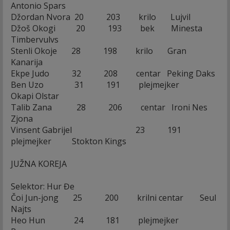
Antonio Spars
Džordan Nvora 20 203 krilo Lujvil
Džoš Okogi 20 193 bek Minesta
Timbervulvs
Stenli Okoje 28 198 krilo Gran
Kanarija
Ekpe Judo 32 208 centar Peking Daks
Ben Uzo 31 191 plejmejker
Okapi Olstar
Talib Zana 28 206 centar Ironi Nes
Zjona
Vinsent Gabrijel 23 191
plejmejker Stokton Kings
JUŽNA KOREJA
Selektor: Hur Đe
Čoi Jun-jong 25 200 krilni centar Seul
Najts
Heo Hun 24 181 plejmejker