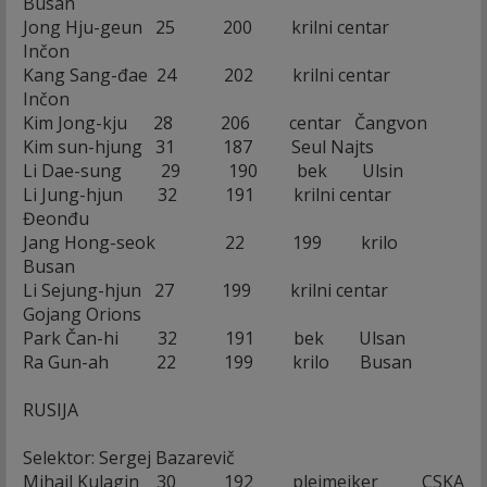
Busan
Jong Hju-geun 25 200 krilni centar
Inčon
Kang Sang-đae 24 202 krilni centar
Inčon
Kim Jong-kju 28 206 centar Čangvon
Kim sun-hjung 31 187 Seul Najts
Li Dae-sung 29 190 bek Ulsin
Li Jung-hjun 32 191 krilni centar
Đeonđu
Jang Hong-seok 22 199 krilo
Busan
Li Sejung-hjun 27 199 krilni centar
Gojang Orions
Park Čan-hi 32 191 bek Ulsan
Ra Gun-ah 22 199 krilo Busan
RUSIJA
Selektor: Sergej Bazarevič
Mihail Kulagin 30 192 plejmejker CSKA