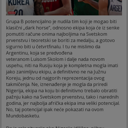
Grupa B potencijalno je nudila tim koji je mogao biti
klasični „dark horse”, odnosno ekipa koja će iz senke
pomutiti račune onima najboljima na Svetskom
prvenstvu i teoretski se boriti za medalju, a gotovo
sigurno biti u četvrtfinalu. I tu ne mislimo da
Argentinu, koja se predvođena
veteranom Luisom Skolom i dalje nada novom
uspehu, niti na Rusiju koja je kompletna mogla imati
jako zanimljivu ekipu, a definitivno ne na Južnu
Koreju, jednu od najgorih reprezentacija ovog
takmičenja. Ne, iznenađenje je mogla da priredi
Nigerija, ekipa na koju bi definitivno trebalo obratiti
pažnju kako na Svetskom prvenstvu, tako i narednih
godina, jer najbolja afrička ekipa ima veliki potencijal.
No, taj potencijal ipak neće pokazati na ovom
Mundobasketu.