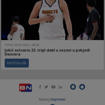
PETAK, 06.03.2026 | 08:48
Jokić ostvario 23. tripl-dabl u sezoni u pobjedi
Denvera
PROČITAJ VIŠE
Razvoj
itsystem
.