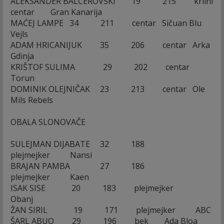
ALEKSANDER BALCEROVSKI 19 215 krilni
centar Gran Kanarija
MAĆEJ LAMPE 34 211 centar Sičuan Blu
Vejls
ADAM HRICANIJUK 35 206 centar Arka
Gdinja
KRIŠTOF SULIMA 29 202 centar
Torun
DOMINIK OLEJNIČAK 23 213 centar Ole
Mils Rebels
OBALA SLONOVAČE
SULEJMAN DIJABATE 32 188
plejmejker Nansi
BRAJAN PAMBA 27 186
plejmejker Kaen
ISAK SISE 20 183 plejmejker
Obanj
ŽAN SIRIL 19 171 plejmejker ABC
ŠARL ABUO 29 196 bek Ada Bloa