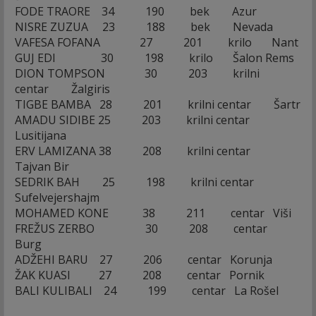
FODE TRAORE 34 190 bek Azur
NISRE ZUZUA 23 188 bek Nevada
VAFESA FOFANA 27 201 krilo Nant
GUJ EDI 30 198 krilo Šalon Rems
DION TOMPSON 30 203 krilni
centar Žalgiris
TIGBE BAMBA 28 201 krilni centar Šartr
AMADU SIDIBE 25 203 krilni centar
Lusitijana
ERV LAMIZANA 38 208 krilni centar
Tajvan Bir
SEDRIK BAH 25 198 krilni centar
Sufelvejershajm
MOHAMED KONE 38 211 centar Viši
FREŽUS ZERBO 30 208 centar
Burg
ADŽEHI BARU 27 206 centar Korunja
ŽAK KUASI 27 208 centar Pornik
BALI KULIBALI 24 199 centar La Rošel