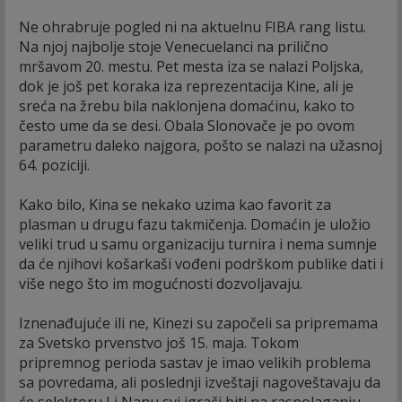
Ne ohrabruje pogled ni na aktuelnu FIBA rang listu.
Na njoj najbolje stoje Venecuelanci na prilično
mršavom 20. mestu. Pet mesta iza se nalazi Poljska,
dok je još pet koraka iza reprezentacija Kine, ali je
sreća na žrebu bila naklonjena domaćinu, kako to
često ume da se desi. Obala Slonovače je po ovom
parametru daleko najgora, pošto se nalazi na užasnoj
64. poziciji.
Kako bilo, Kina se nekako uzima kao favorit za
plasman u drugu fazu takmičenja. Domaćin je uložio
veliki trud u samu organizaciju turnira i nema sumnje
da će njihovi košarkaši vođeni podrškom publike dati i
više nego što im mogućnosti dozvoljavaju.
Iznenađujuće ili ne, Kinezi su započeli sa pripremama
za Svetsko prvenstvo još 15. maja. Tokom
pripremnog perioda sastav je imao velikih problema
sa povredama, ali poslednji izveštaji nagoveštavaju da