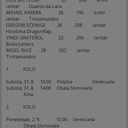
LUIS BELTELMI 33 200 krilni
centar Guaros da Lara
MIHAEL KARERA 26 196 krilni
centar Trotamundos
GREGORI EČENIGE 28 208 centar
Hirošima Dragonflajs
VINDI GRATEROL 32 206 centar
Boka Juniors
MIGEL RUIZ 28 202 centar
Trotamundos
1. KOLO
Subota, 31. 8. 10.00 Poljska - Venecuela
Subota, 31. 8. 14.00 Obala Slonovače
- Kina
2. KOLO
Ponedeljak, 2. 9. 10.00 Venecuela
- Obala Slonovače