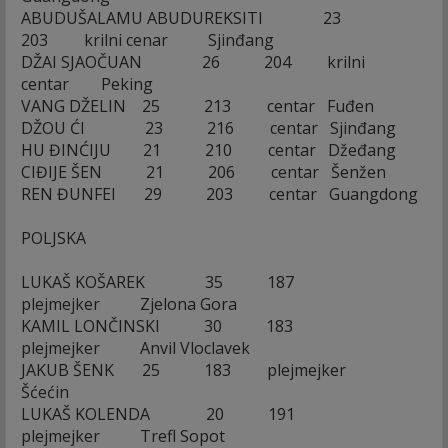
ABUDUŠALAMU ABUDUREKSITI 23
203 krilni cenar Sjinđang
DŽAI SJAOČUAN 26 204 krilni
centar Peking
VANG DŽELIN 25 213 centar Fuđen
DŽOU ĆI 23 216 centar Sjinđang
HU ĐINĆIJU 21 210 centar Džeđang
CIĐIJE ŠEN 21 206 centar Šenžen
REN ĐUNFEI 29 203 centar Guangdong
POLJSKA
LUKAŠ KOŠAREK 35 187
plejmejker Zjelona Gora
KAMIL LONČINSKI 30 183
plejmejker Anvil Vloclavek
JAKUB ŠENK 25 183 plejmejker
Šćećin
LUKAŠ KOLENDA 20 191
plejmejker Trefl Sopot