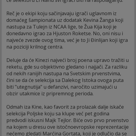
će selektoru Li Nanu svi igrači biti na raspolaganju.
Reč je o ekipi koju sačinjavaju igrači uglavnom iz
domaćeg šampionata uz dodatak Kevina Žanga koji
nastupa za Tulejn iz NCAA lige, te Žua Kija koji je
donedavno igrao za Hjuston Roketse. No, oni nisu i
najveće zvezde ovog tima, već je to Ji Đinlijan koji igra
na poziciji krilnog centra.
Deluje da će Kinezi najveći broj poena upravo tražiti u
reketu, gde su objektivno gledano i najjači. Za razliku
od nekih ranijih nastupa na Svetskim prvenstvima,
čini se da će selekcija sa Dalekog Istoka ovoga puta
biti "utegnutija" u defanzivi, naročito uzimajući u
obzir utakmice iz pripremnog perioda.
Odmah iza Kine, kao favorit za prolazak dalje iskače
selekcija Poljske koju sa klupe već pet godina
predvodi iskusni Majk Tejlor. Biće ovo prvo prvenstvo
na kojem u dresu ove istočnoevropske reprezentacije
nećemo gledati Marćina Gortata, koji je odlučio da se