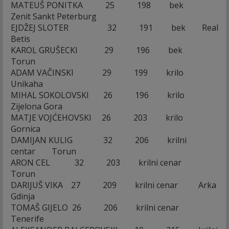
MATEUŠ PONITKA 25 198 bek
Zenit Sankt Peterburg
EJDŽEJ SLOTER 32 191 bek Real
Betis
KAROL GRUŠECKI 29 196 bek
Torun
ADAM VAČINSKI 29 199 krilo
Unikaha
MIHAL SOKOLOVSKI 26 196 krilo
Zijelona Gora
MATJE VOJĆEHOVSKI 26 203 krilo
Gornica
DAMIJAN KULIG 32 206 krilni
centar Torun
ARON CEL 32 203 krilni cenar
Torun
DARIJUŠ VIKA 27 209 krilni cenar Arka
Gdinja
TOMAŠ GIJELO 26 206 krilni cenar
Tenerife