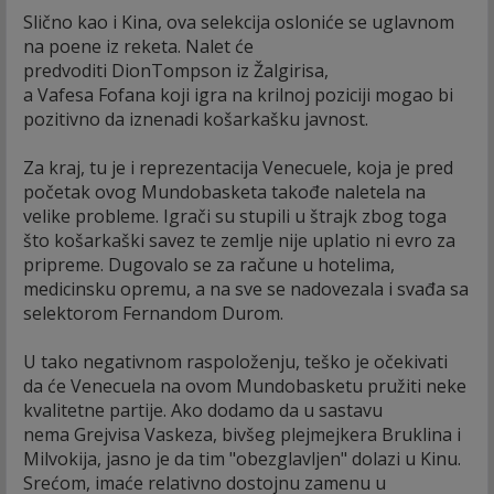
Slično kao i Kina, ova selekcija osloniće se uglavnom
na poene iz reketa. Nalet će
predvoditi DionTompson iz Žalgirisa,
a Vafesa Fofana koji igra na krilnoj poziciji mogao bi
pozitivno da iznenadi košarkašku javnost.
Za kraj, tu je i reprezentacija Venecuele, koja je pred
početak ovog Mundobasketa takođe naletela na
velike probleme. Igrači su stupili u štrajk zbog toga
što košarkaški savez te zemlje nije uplatio ni evro za
pripreme. Dugovalo se za račune u hotelima,
medicinsku opremu, a na sve se nadovezala i svađa sa
selektorom Fernandom Durom.
U tako negativnom raspoloženju, teško je očekivati
da će Venecuela na ovom Mundobasketu pružiti neke
kvalitetne partije. Ako dodamo da u sastavu
nema Grejvisa Vaskeza, bivšeg plejmejkera Bruklina i
Milvokija, jasno je da tim "obezglavljen" dolazi u Kinu.
Srećom, imaće relativno dostojnu zamenu u