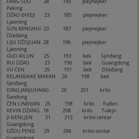
FANG ŠUO 28 190 plejmejker
Peking
DŽAO ĐIVEJI 23 185 plejmejker
Ljaoning
SUN MINGHUI 23 187 plejmejker
Džeđang
LIJU DŽISJUAN 28 196 plejmejker
Ljaoning
GUO AILUN 25 193 bek Sjinđang
RUI DŽAO 23 196 bek Guangdong
VU ĆEN 25 191 bek Džeđang
KELANBAIKE MAKAN 26 198 bek
Sjinđang
DING JANJUHANG 26 201 krilo
Šandong
ČEN LINĐIJAN 25 198 krilo Fuđen
KEVIN DŽANG 18 208 krilo Tulejn
JI ĐENLJEN 31 213 krilni centar
Guangdong
DŽOU PENG 29 206 krilni centar
Guangdong