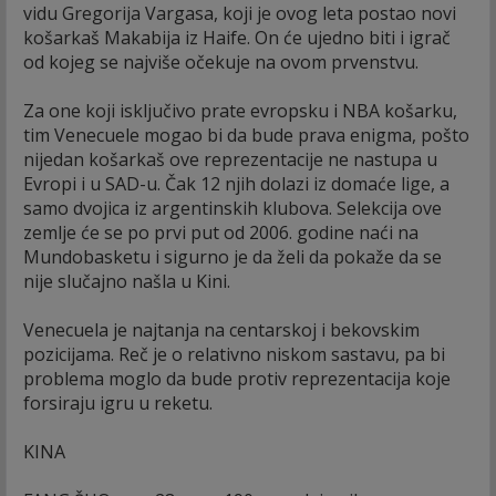
vidu Gregorija Vargasa, koji je ovog leta postao novi
košarkaš Makabija iz Haife. On će ujedno biti i igrač
od kojeg se najviše očekuje na ovom prvenstvu.
Za one koji isključivo prate evropsku i NBA košarku,
tim Venecuele mogao bi da bude prava enigma, pošto
nijedan košarkaš ove reprezentacije ne nastupa u
Evropi i u SAD-u. Čak 12 njih dolazi iz domaće lige, a
samo dvojica iz argentinskih klubova. Selekcija ove
zemlje će se po prvi put od 2006. godine naći na
Mundobasketu i sigurno je da želi da pokaže da se
nije slučajno našla u Kini.
Venecuela je najtanja na centarskoj i bekovskim
pozicijama. Reč je o relativno niskom sastavu, pa bi
problema moglo da bude protiv reprezentacija koje
forsiraju igru u reketu.
KINA