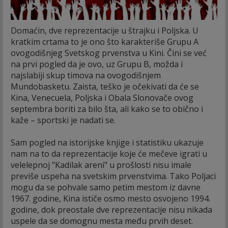
Domaćin, dve reprezentacije u štrajku i Poljska. U
kratkim crtama to je ono što karakteriše Grupu A
ovogodišnjeg Svetskog prvenstva u Kini. Čini se već
na prvi pogled da je ovo, uz Grupu B, možda i
najslabiji skup timova na ovogodišnjem
Mundobasketu. Zaista, teško je očekivati da će se
Kina, Venecuela, Poljska i Obala Slonovače ovog
septembra boriti za bilo šta, ali kako se to obično i
kaže – sportski je nadati se.
Sam pogled na istorijske knjige i statistiku ukazuje
nam na to da reprezentacije koje će mečeve igrati u
velelepnoj "Kadilak areni" u prošlosti nisu imale
previše uspeha na svetskim prvenstvima. Tako Poljaci
mogu da se pohvale samo petim mestom iz davne
1967. godine, Kina ističe osmo mesto osvojeno 1994.
godine, dok preostale dve reprezentacije nisu nikada
uspele da se domognu mesta među prvih deset.