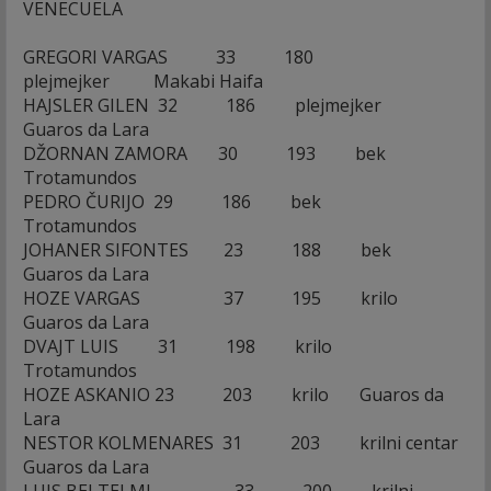
VENECUELA
GREGORI VARGAS 33 180
plejmejker Makabi Haifa
HAJSLER GILEN 32 186 plejmejker
Guaros da Lara
DŽORNAN ZAMORA 30 193 bek
Trotamundos
PEDRO ČURIJO 29 186 bek
Trotamundos
JOHANER SIFONTES 23 188 bek
Guaros da Lara
HOZE VARGAS 37 195 krilo
Guaros da Lara
DVAJT LUIS 31 198 krilo
Trotamundos
HOZE ASKANIO 23 203 krilo Guaros da
Lara
NESTOR KOLMENARES 31 203 krilni centar
Guaros da Lara