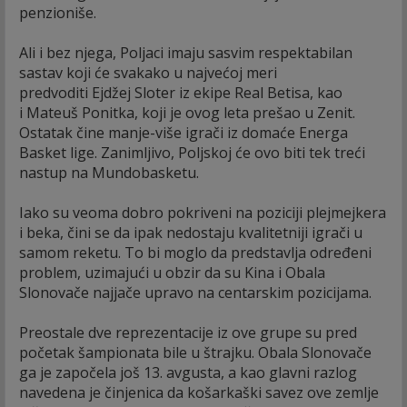
penzioniše.
Ali i bez njega, Poljaci imaju sasvim respektabilan
sastav koji će svakako u najvećoj meri
predvoditi Ejdžej Sloter iz ekipe Real Betisa, kao
i Mateuš Ponitka, koji je ovog leta prešao u Zenit.
Ostatak čine manje-više igrači iz domaće Energa
Basket lige. Zanimljivo, Poljskoj će ovo biti tek treći
nastup na Mundobasketu.
Iako su veoma dobro pokriveni na poziciji plejmejkera
i beka, čini se da ipak nedostaju kvalitetniji igrači u
samom reketu. To bi moglo da predstavlja određeni
problem, uzimajući u obzir da su Kina i Obala
Slonovače najjače upravo na centarskim pozicijama.
Preostale dve reprezentacije iz ove grupe su pred
početak šampionata bile u štrajku. Obala Slonovače
ga je započela još 13. avgusta, a kao glavni razlog
navedena je činjenica da košarkaški savez ove zemlje