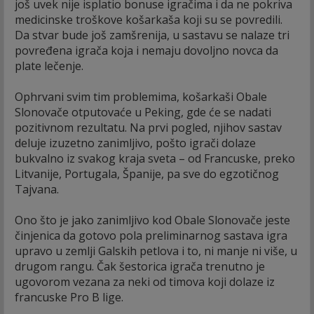
još uvek nije isplatio bonuse igračima i da ne pokriva
medicinske troškove košarkaša koji su se povredili.
Da stvar bude još zamšrenija, u sastavu se nalaze tri
povređena igrača koja i nemaju dovoljno novca da
plate lečenje.
Ophrvani svim tim problemima, košarkaši Obale
Slonovače otputovaće u Peking, gde će se nadati
pozitivnom rezultatu. Na prvi pogled, njihov sastav
deluje izuzetno zanimljivo, pošto igrači dolaze
bukvalno iz svakog kraja sveta – od Francuske, preko
Litvanije, Portugala, Španije, pa sve do egzotičnog
Tajvana.
Ono što je jako zanimljivo kod Obale Slonovače jeste
činjenica da gotovo pola preliminarnog sastava igra
upravo u zemlji Galskih petlova i to, ni manje ni više, u
drugom rangu. Čak šestorica igrača trenutno je
ugovorom vezana za neki od timova koji dolaze iz
francuske Pro B lige.