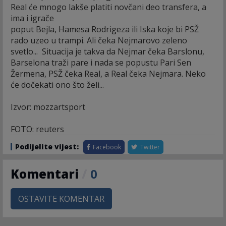
Real će mnogo lakše platiti novčani deo transfera, a
ima i igrače
poput Bejla, Hamesa Rodrigeza ili Iska koje bi PSŽ
rado uzeo u trampi. Ali čeka Nejmarovo zeleno
svetlo... Situacija je takva da Nejmar čeka Barslonu,
Barselona traži pare i nada se popustu Pari Sen
Žermena, PSŽ čeka Real, a Real čeka Nejmara. Neko
će dočekati ono što želi...
Izvor: mozzartsport
FOTO: reuters
Podijelite vijest:
Facebook
Twitter
Komentari
/
0
OSTAVITE KOMENTAR