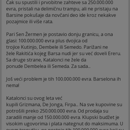
Čak su spustili i prvobitne zahteve sa 250.000.000
evra, pristali na delimičnu trampu, ali ne pristaju na
Barsine pokušaje da novčani deo ide kroz nekakve
pozajmice ili više rata.
Pari Sen Žermen je postavio donju granicu, a ona
glasi: 100.000.000 evra plus dvojica od
trojice Kutinjo, Dembele ili Semedo. Parižani ne
žele Rakitića kojeg Barsa nudi jer su već doveli Ereru.
Sa druge strane, Katalonci ne žele da
ponude Dembelea ili Semeda. Za sada...
Još veći problem je tih 100.000.000 evra. Barselona ih
nema!
Katalonci su ovog leta već
kupili Grizmana, De Jonga, Firpa... Na sve kupovine su
potrošili preko 250.000.000 evra. Od prodaja su
zaradili manje od 150.000.000 evra. Klupski budžet je
visokim ugovorima i plata nategnut do maksimuma. U
ovom trenutku, ne postoje tih 100.000.000 evra koji su