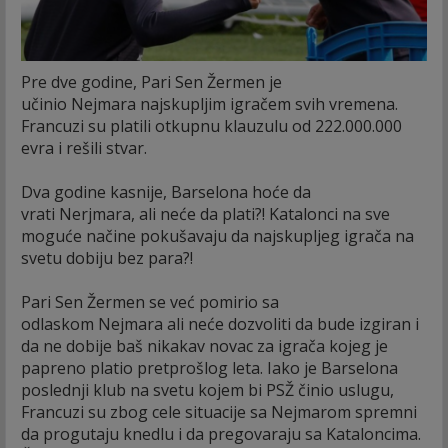
Pre dve godine, Pari Sen Žermen je
učinio Nejmara najskupljim igračem svih vremena.
Francuzi su platili otkupnu klauzulu od 222.000.000
evra i rešili stvar.
Dva godine kasnije, Barselona hoće da
vrati Nerjmara, ali neće da plati?! Katalonci na sve
moguće načine pokušavaju da najskupljeg igrača na
svetu dobiju bez para?!
Pari Sen Žermen se već pomirio sa
odlaskom Nejmara ali neće dozvoliti da bude izgiran i
da ne dobije baš nikakav novac za igrača kojeg je
papreno platio pretprošlog leta. Iako je Barselona
poslednji klub na svetu kojem bi PSŽ činio uslugu,
Francuzi su zbog cele situacije sa Nejmarom spremni
da progutaju knedlu i da pregovaraju sa Kataloncima.