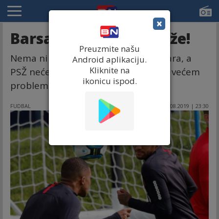
×
Barsa hoće, ali ne može!
Preuzmite našu
Nema ni 100. 000. 000 evra za Nejmara, a
Android aplikaciju.
Kliknite na
PSŽ neće ni Rakitića! Katalonci u sve većem
ikonicu ispod.
problemu!
FUDBAL
15.08.2019 | 23:30