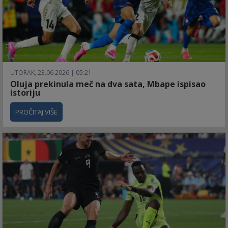
UTORAK, 23.06.2026 | 05:21
Oluja prekinula meč na dva sata, Mbape ispisao
istoriju
PROČITAJ VIŠE