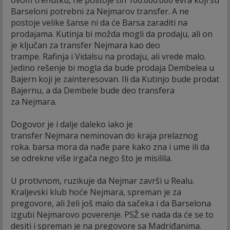
Barseloni potrebni za Nejmarov transfer. A ne
postoje velike šanse ni da će Barsa zaraditi na
prodajama. Kutinja bi možda mogli da prodaju, ali on
je ključan za transfer Nejmara kao deo
trampe. Rafinja i Vidalsu na prodaju, ali vrede malo.
Jedino rešenje bi mogla da bude prodaja Dembelea u
Bajern koji je zainteresovan. Ili da Kutinjo bude prodat
Bajernu, a da Dembele bude deo transfera
za Nejmara.
Dogovor je i dalje daleko iako je
transfer Nejmara neminovan do kraja prelaznog
roka. barsa mora da nađe pare kako zna i ume ili da
se odrekne više irgača nego što je misilila.
U protivnom, ruzikuje da Nejmar završi u Realu.
Kraljevski klub hoće Nejmara, spreman je za
pregovore, ali želi još malo da sačeka i da Barselona
izgubi Nejmarovo poverenje. PSŽ se nada da će se to
desiti i spreman je na pregovore sa Madriđanima.