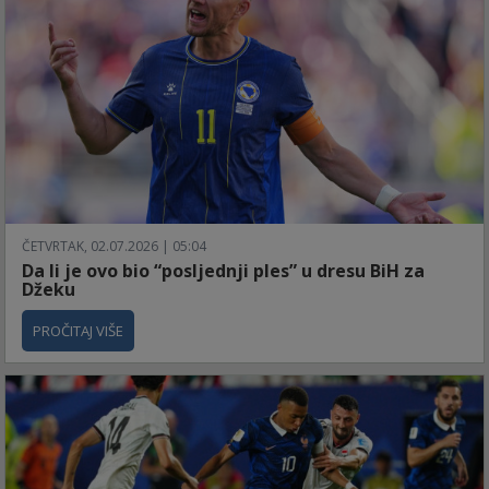
ČETVRTAK, 02.07.2026 | 05:04
Da li je ovo bio “posljednji ples” u dresu BiH za
Džeku
PROČITAJ VIŠE