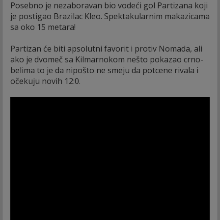
Posebno je nezaboravan bio vodeći gol Partizana koji
je postigao Brazilac Kleo. Spektakularnim makazicama
sa oko 15 metara!
Partizan će biti apsolutni favorit i protiv Nomada, ali
ako je dvomeč sa Kilmarnokom nešto pokazao crno-
belima to je da nipošto ne smeju da potcene rivala i
očekuju novih 12:0.