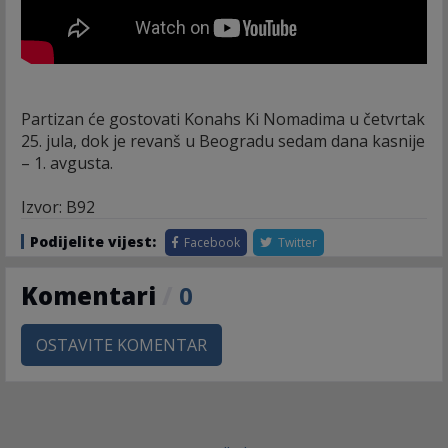
Partizan će gostovati Konahs Ki Nomadima u četvrtak
25. jula, dok je revanš u Beogradu sedam dana kasnije
– 1. avgusta.
Izvor: B92
Podijelite vijest:
Facebook
Twitter
Komentari
/
0
OSTAVITE KOMENTAR