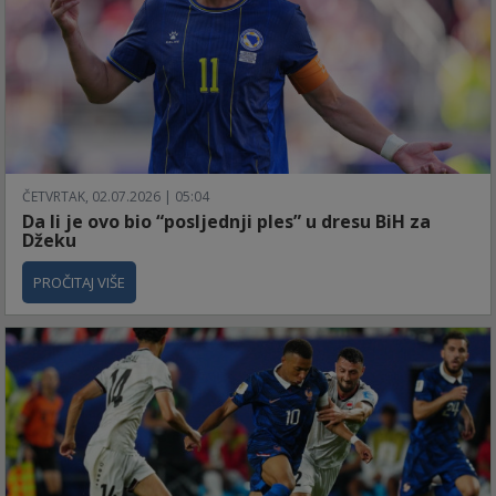
ČETVRTAK, 02.07.2026 | 05:04
Da li je ovo bio “posljednji ples” u dresu BiH za
Džeku
PROČITAJ VIŠE