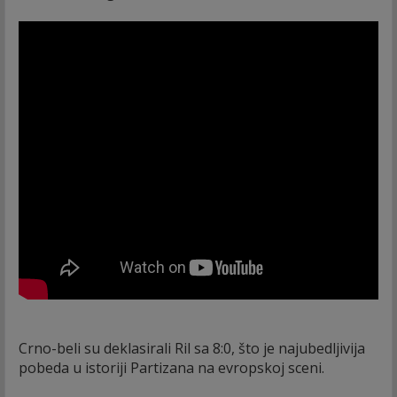
Crno-beli su deklasirali Ril sa 8:0, što je najubedljivija
pobeda u istoriji Partizana na evropskoj sceni.