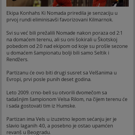
Ekipa Konhahs Ki Nomada priredila je senzaciju u
prvoj rundi eliminisavši favorizovani Kilmarnok.
Svi su već bili prežalili Nomade nakon poraza od 2:1
na domaćem terenu, ali su oni šokirali u Škotskoj
pobedom od 2:0 nad ekipom od koje su prošle sezone
u domaćem šampionatu bolji bili samo Seltik i
Rendžers.
Partizanu će ovo biti drugi susret sa Velšanima u
Evropi, prvi posle punih deset godina.
Leto 2009. crno-beli su otvorili dvomečom sa
tadašnjim šampionom Velsa Rilom, na čijem terenu će
i sada gostovati tim iz Humske.
Partizan ima Vels u izuzetno lepom sećanju jer je
slavio laganih 4:0, a posebno je ostao upamćen
revanš u Beogradu.