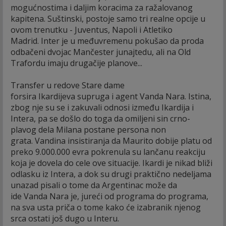
mogućnostima i daljim koracima za ražalovanog
kapitena. Suštinski, postoje samo tri realne opcije u
ovom trenutku - Juventus, Napoli i Atletiko
Madrid. Inter je u međuvremenu pokušao da proda
odbačeni dvojac Mančester junajtedu, ali na Old
Trafordu imaju drugačije planove...
Transfer u redove Stare dame
forsira Ikardijeva supruga i agent Vanda Nara. Istina,
zbog nje su se i zakuvali odnosi između Ikardija i
Intera, pa se došlo do toga da omiljeni sin crno-
plavog dela Milana postane persona non
grata. Vandina insistiranja da Maurito dobije platu od
preko 9.000.000 evra pokrenula su lančanu reakciju
koja je dovela do cele ove situacije. Ikardi je nikad bliži
odlasku iz Intera, a dok su drugi praktično nedeljama
unazad pisali o tome da Argentinac može da
ide Vanda Nara je, jureći od programa do programa,
na sva usta priča o tome kako će izabranik njenog
srca ostati još dugo u Interu.