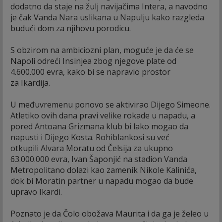
dodatno da staje na žulj navijačima Intera, a navodno
je čak Vanda Nara uslikana u Napulju kako razgleda
budući dom za njihovu porodicu.
S obzirom na ambiciozni plan, moguće je da će se
Napoli odreći Insinjea zbog njegove plate od
4.600.000 evra, kako bi se napravio prostor
za Ikardija.
U međuvremenu ponovo se aktivirao Dijego Simeone.
Atletiko ovih dana pravi velike rokade u napadu, a
pored Antoana Grizmana klub bi lako mogao da
napusti i Dijego Kosta. Rohiblankosi su već
otkupili Alvara Moratu od Čelsija za ukupno
63.000.000 evra, Ivan Šaponjić na stadion Vanda
Metropolitano dolazi kao zamenik Nikole Kalinića,
dok bi Moratin partner u napadu mogao da bude
upravo Ikardi.
Poznato je da Čolo obožava Maurita i da ga je želeo u