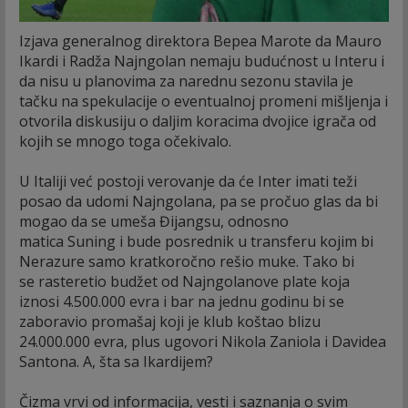
Izjava generalnog direktora Bepea Marote da Mauro
Ikardi i Radža Najngolan nemaju budućnost u Interu i
da nisu u planovima za narednu sezonu stavila je
tačku na spekulacije o eventualnoj promeni mišljenja i
otvorila diskusiju o daljim koracima dvojice igrača od
kojih se mnogo toga očekivalo.
U Italiji već postoji verovanje da će Inter imati teži
posao da udomi Najngolana, pa se pročuo glas da bi
mogao da se umeša Đijangsu, odnosno
matica Suning i bude posrednik u transferu kojim bi
Nerazure samo kratkoročno rešio muke. Tako bi
se rasteretio budžet od Najngolanove plate koja
iznosi 4.500.000 evra i bar na jednu godinu bi se
zaboravio promašaj koji je klub koštao blizu
24.000.000 evra, plus ugovori Nikola Zaniola i Davidea
Santona. A, šta sa Ikardijem?
Čizma vrvi od informacija, vesti i saznanja o svim