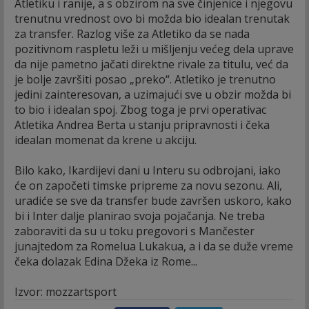
Atletiku i ranije, a s obzirom na sve činjenice i njegovu
trenutnu vrednost ovo bi možda bio idealan trenutak
za transfer. Razlog više za Atletiko da se nada
pozitivnom raspletu leži u mišljenju većeg dela uprave
da nije pametno jačati direktne rivale za titulu, već da
je bolje završiti posao „preko“. Atletiko je trenutno
jedini zainteresovan, a uzimajući sve u obzir možda bi
to bio i idealan spoj. Zbog toga je prvi operativac
Atletika Andrea Berta u stanju pripravnosti i čeka
idealan momenat da krene u akciju.
Bilo kako, Ikardijevi dani u Interu su odbrojani, iako
će on započeti timske pripreme za novu sezonu. Ali,
uradiće se sve da transfer bude završen uskoro, kako
bi i Inter dalje planirao svoja pojačanja. Ne treba
zaboraviti da su u toku pregovori s Mančester
junajtedom za Romelua Lukakua, a i da se duže vreme
čeka dolazak Edina Džeka iz Rome...
Izvor: mozzartsport