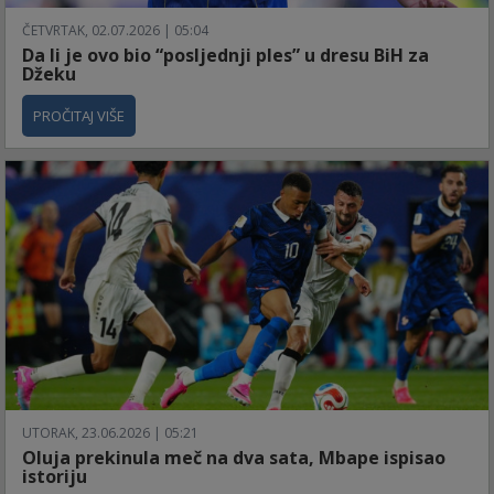
ČETVRTAK, 02.07.2026 | 05:04
Da li je ovo bio “posljednji ples” u dresu BiH za
Džeku
PROČITAJ VIŠE
UTORAK, 23.06.2026 | 05:21
Oluja prekinula meč na dva sata, Mbape ispisao
istoriju