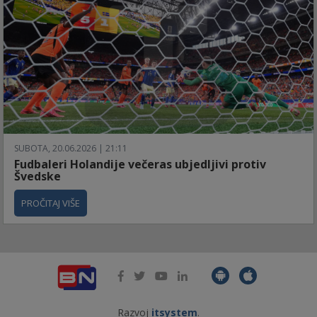
SUBOTA, 20.06.2026 | 21:11
Fudbaleri Holandije večeras ubjedljivi protiv
Švedske
PROČITAJ VIŠE
Razvoj
itsystem
.