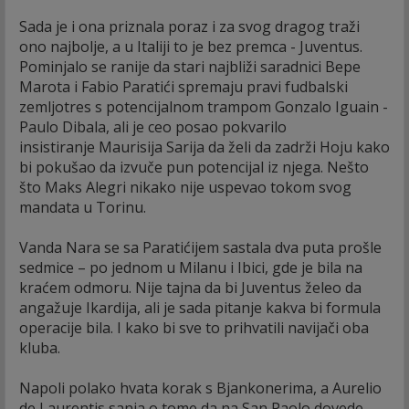
Sada je i ona priznala poraz i za svog dragog traži
ono najbolje, a u Italiji to je bez premca - Juventus.
Pominjalo se ranije da stari najbliži saradnici Bepe
Marota i Fabio Paratići spremaju pravi fudbalski
zemljotres s potencijalnom trampom Gonzalo Iguain -
Paulo Dibala, ali je ceo posao pokvarilo
insistiranje Maurisija Sarija da želi da zadrži Hoju kako
bi pokušao da izvuče pun potencijal iz njega. Nešto
što Maks Alegri nikako nije uspevao tokom svog
mandata u Torinu.
Vanda Nara se sa Paratićijem sastala dva puta prošle
sedmice – po jednom u Milanu i Ibici, gde je bila na
kraćem odmoru. Nije tajna da bi Juventus želeo da
angažuje Ikardija, ali je sada pitanje kakva bi formula
operacije bila. I kako bi sve to prihvatili navijači oba
kluba.
Napoli polako hvata korak s Bjankonerima, a Aurelio
de Laurentis sanja o tome da na San Paolo dovede