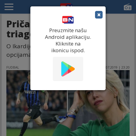
×
Priča: Mauritov
Preuzmite našu
triagonal...
Android aplikaciju.
Kliknite na
O Ikardijevoj budućnosti i mogućim
ikonicu ispod.
opcijama. . .
FUDBAL
07.07.2019 | 23:20