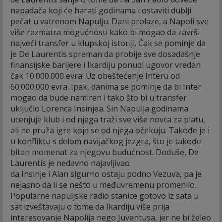
napadača koji će harati godinama i ostaviti dublji
pečat u vatrenom Napulju. Dani prolaze, a Napoli sve
više razmatra mogućnosti kako bi mogao da završi
najveći transfer u klupskoj istoriji. Čak se pominje da
je De Laurentis spreman da probije sve dosadašnje
finansijske barijere i Ikardiju ponudi ugovor vredan
čak 10.000.000 evra! Uz obeštećenje Interu od
60.000.000 evra. Ipak, danima se pominje da bi Inter
mogao da bude namiren i tako što bi u transfer
uključio Lorenca Insinjea. Sin Napulja godinama
ucenjuje klub i od njega traži sve više novca za platu,
ali ne pruža igre koje se od njega očekuju. Takođe je i
u konfliktu s delom navijačkog jezgra, što je takođe
bitan momenat za njegovu budućnost. Doduše, De
Laurentis je nedavno najavljivao
da Insinje i Alan sigurno ostaju podno Vezuva, pa je
nejasno da li se nešto u međuvremenu promenilo.
Popularne napuljske radio stanice gotovo iz sata u
sat izveštavaju o tome da Ikardiju više prija
interesovanje Napolija nego Juventusa, jer ne bi želeo