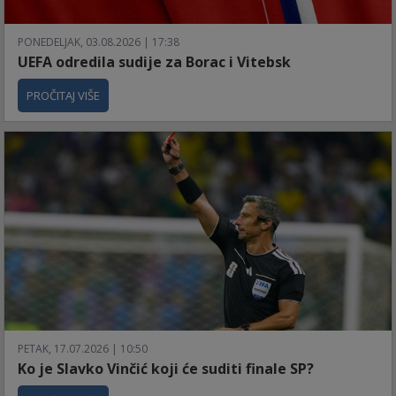
PONEDELJAK, 03.08.2026 | 17:38
UEFA odredila sudije za Borac i Vitebsk
PROČITAJ VIŠE
PETAK, 17.07.2026 | 10:50
Ko je Slavko Vinčić koji će suditi finale SP?