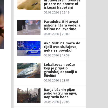
brodovi stali: Ovakve
prizore ne pamte ni
iskusni kapetani
05.08.2026 | 22:19
Paradoks: BiH uvozi
milione litara vode, a
ležimo na izvorima
05.08.2026 | 20:00
Ako MUP ne može da
riješi ove slučajeve,
neka se povuku!
05.08.2026 | 17:59
Lokalizovan požar
koji je prijetio
gradskoj deponiji u
Bijeljini
05.08.2026 | 21:07
Banjalučanin pijan
palio vatru na njivi,
napravio haos
05.08.2026 | 22:08