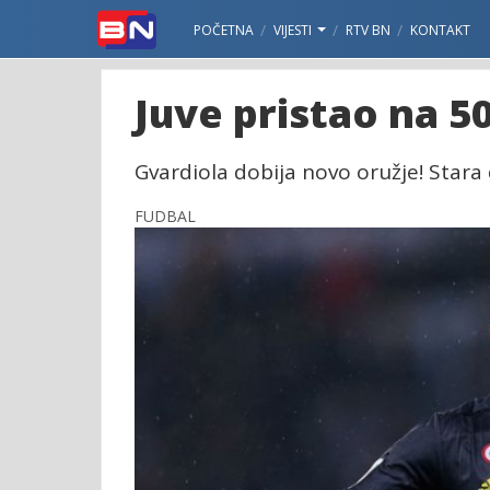
POČETNA
VIJESTI
RTV BN
KONTAKT
Juve pristao na 5
Gvardiola dobija novo oružje! Stara 
FUDBAL