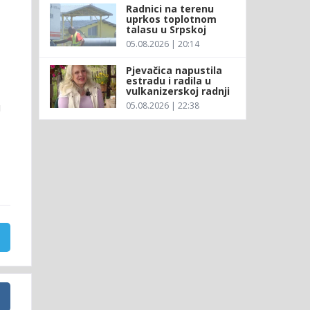
Radnici na terenu
uprkos toplotnom
talasu u Srpskoj
05.08.2026 | 20:14
Pjevačica napustila
estradu i radila u
vulkanizerskoj radnji
05.08.2026 | 22:38
u