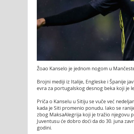
Žoao Kanselo je jednom nogom u Mančester 
Brojni mediji iz Italije, Engleske i Španije j
evra za portugalskog desnog beka koji je l
Priča o Kanselu u Sitiju se vuče već nedelja
kada je Siti promenio ponudu. Iako se ranij
zbog MaksaAlegrija koji je tražio njegovu pro
Juventusu će dobro doći da do 30. juna zavr
godini.