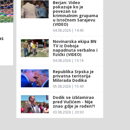
Berjan: Video
pokazuje ko je
povezan sa
kriminalnim grupama
u Istočnom Sarajevu
(VIDEO)
04.08.2026 | 14:40
as
Novinarska ekipa BN
TV iz Doboja
napadnuta verbalno i
fizički (VIDEO)
04.08.2026 | 13:18
Republika Srpska je
privatna teritorija
Milorada Dodika
05.08.2026 | 15:49
Dodik se izblamirao
pred Vučićem - Nije
znao gdje je rođen?!
03.08.2026 | 20:30