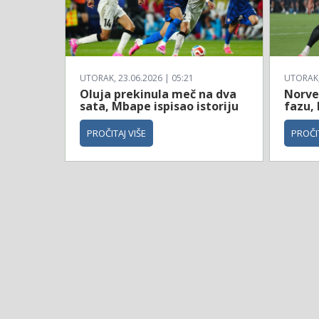
UTORAK, 23.06.2026 | 05:21
UTORAK, 
Oluja prekinula meč na dva
Norve
sata, Mbape ispisao istoriju
fazu, 
PROČITAJ VIŠE
PROČIT