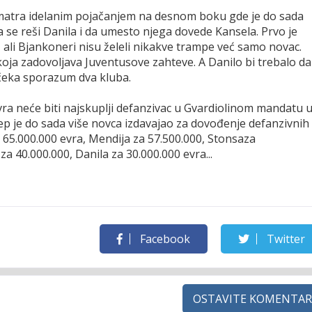
a smatra idelanim pojačanjem na desnom boku gde je do sada
a se reši Danila i da umesto njega dovede Kansela. Prvo je
 ali Bjankoneri nisu želeli nikakve trampe već samo novac.
oja zadovoljava Juventusove zahteve. A Danilo bi trebalo da
 čeka sporazum dva kluba.
vra neće biti najskuplji defanzivac u Gvardiolinom mandatu 
 Pep je do sada više novca izdavajao za dovođenje defanzivnih
 65.000.000 evra, Mendija za 57.500.000, Stonsaza
a 40.000.000, Danila za 30.000.000 evra...
Facebook
Twitter
OSTAVITE KOMENTAR