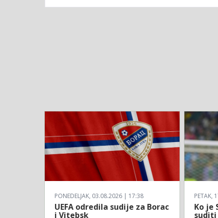
PONEDELJAK, 03.08.2026 | 17:38
PETAK, 1
UEFA odredila sudije za Borac
Ko je 
i Vitebsk
suditi