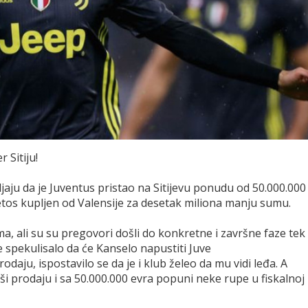
Sitiju!
avljaju da je Juventus pristao na Sitijevu ponudu od 50.000.000
etos kupljen od Valensije za desetak miliona manju sumu.
ma, ali su su pregovori došli do konkretne i završne faze tek
e spekulisalo da će Kanselo napustiti Juve
daju, ispostavilo se da je i klub želeo da mu vidi leđa. A
ši prodaju i sa 50.000.000 evra popuni neke rupe u fiskalnoj