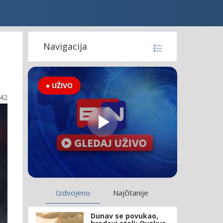
Navigacija
● UŽIVO
:42
Izdvojeno
Najčitanije
Dunav se povukao,