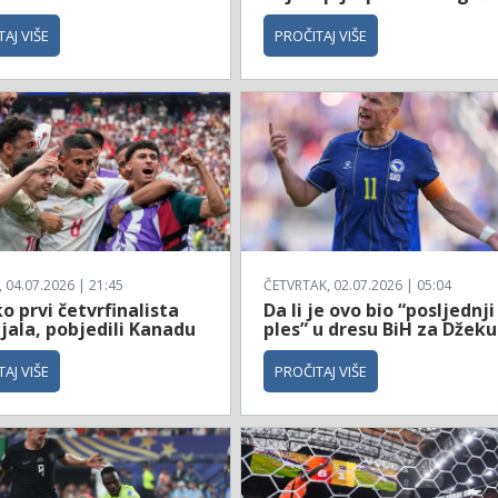
AJ VIŠE
PROČITAJ VIŠE
04.07.2026 | 21:45
ČETVRTAK, 02.07.2026 | 05:04
 prvi četvrfinalista
Da li je ovo bio “posljednji
jala, pobjedili Kanadu
ples” u dresu BiH za Džeku
AJ VIŠE
PROČITAJ VIŠE