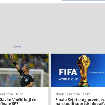
Fudbal
7.07.2026 | 10:50
PETAK, 17.07.2026 | 08:17
Slavko Vinčić koji će
Finale Svjetskog prvenstv
 finale SP?
najskuplji sportski događ