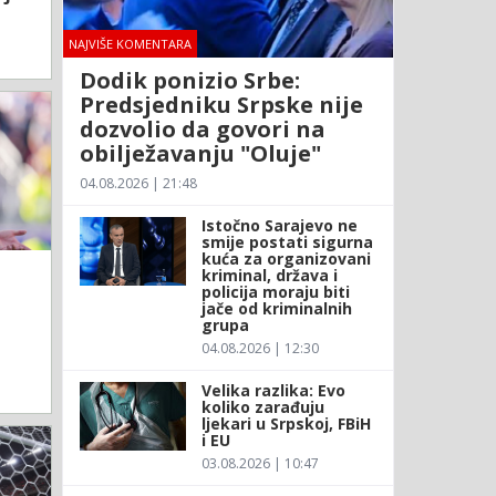
NAJVIŠE KOMENTARA
Dodik ponizio Srbe:
Predsjedniku Srpske nije
dozvolio da govori na
obilježavanju "Oluje"
04.08.2026 | 21:48
Istočno Sarajevo ne
smije postati sigurna
kuća za organizovani
kriminal, država i
policija moraju biti
jače od kriminalnih
grupa
04.08.2026 | 12:30
Velika razlika: Evo
koliko zarađuju
ljekari u Srpskoj, FBiH
i EU
03.08.2026 | 10:47