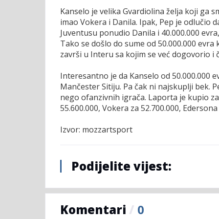
Kanselo je velika Gvardiolina želja koji g
imao Vokera i Danila. Ipak, Pep je odlučio d
Juventusu ponudio Danila i 40.000.000 evra,
Tako se došlo do sume od 50.000.000 evra k
završi u Interu sa kojim se već dogovorio i
Interesantno je da Kanselo od 50.000.000 e
Mančester Sitiju. Pa čak ni najskuplji bek.
nego ofanzivnih igrača. Laporta je kupio za
55.600.000, Vokera za 52.700.000, Edersona z
Izvor: mozzartsport
Podijelite vijest:
Komentari
/
0