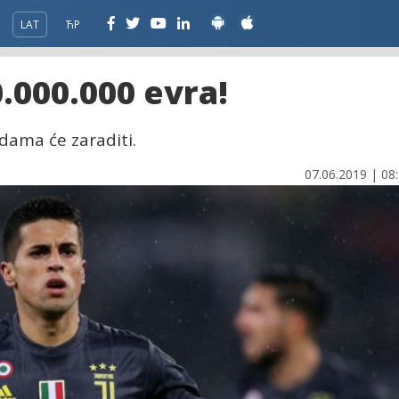
LAT
ЋР
0.000.000 evra!
dama će zaraditi.
07.06.2019 | 08