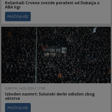
Košarkaši Crvene zvezde poraženi od Dubaija u
ABA ligi
PROČITAJ VIŠE
SUBOTA, 14.03.2026 | 17:58
Izboden nasmrt: Solunski derbi odložen zbog
ubistva
PROČITAJ VIŠE