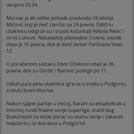
ukupno 55:34.
Mornar je do velike pobede predvodio Strahinja
Mićović koji je meč završio sa 24 poena. Odličnu
utakmicu odigrali su i srpski košarkaši Nikola Rebić i
Uroš Luković. Nekadašnji plejmejker Crvene zvezde
imao je 16 poena, dok je bivši centar Partizana imao
12.
U poraženom sastavu Edvin Džekson imao je 26
poena, dok su Gordić i Barović postigli po 11.
Odlučujuća peta utakmica igra se u sredu u Podgorici,
a titulu brani Mornar.
Nakon sjajne partije u trećoj, Barani su eksplodirali u
četvrtoj rundi finalne serije Superlige, vratili dug
Budućnosti za težak poraz na startu serije i zakazali
majstoricu za dva dana u Podgorici!