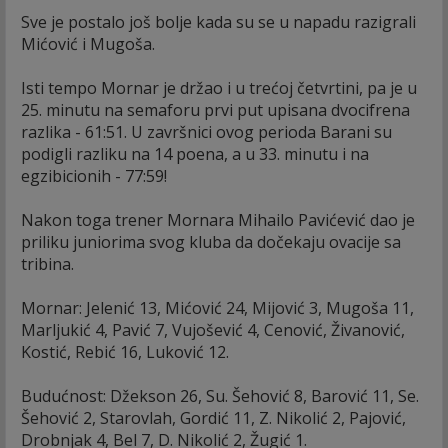
Sve je postalo još bolje kada su se u napadu razigrali
Mićović i Mugoša.
Isti tempo Mornar je držao i u trećoj četvrtini, pa je u
25. minutu na semaforu prvi put upisana dvocifrena
razlika - 61:51. U završnici ovog perioda Barani su
podigli razliku na 14 poena, a u 33. minutu i na
egzibicionih - 77:59!
Nakon toga trener Mornara Mihailo Pavićević dao je
priliku juniorima svog kluba da dočekaju ovacije sa
tribina.
Mornar: Jelenić 13, Mićović 24, Mijović 3, Mugoša 11,
Marljukić 4, Pavić 7, Vujošević 4, Cenović, Živanović,
Kostić, Rebić 16, Luković 12.
Budućnost: Džekson 26, Su. Šehović 8, Barović 11, Se.
Šehović 2, Starovlah, Gordić 11, Z. Nikolić 2, Pajović,
Drobnjak 4, Bel 7, D. Nikolić 2, Žugić 1.