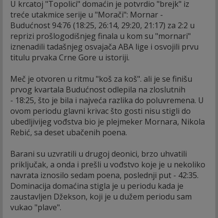
U krcatoj "Topolici" domaćin je potvrdio "brejk" iz
treće utakmice serije u "Morači": Mornar -
Budućnost 94:76 (18:25, 26:14, 29:20, 21:17) za 2:2 u
reprizi prošlogodišnjeg finala u kom su "mornari"
iznenadili tadašnjeg osvajača ABA lige i osvojili prvu
titulu prvaka Crne Gore u istoriji.
Meč je otvoren u ritmu "koš za koš". ali je se finišu
prvog kvartala Budućnost odlepila na zloslutnih
- 18:25, što je bila i najveća razlika do poluvremena. U
ovom periodu glavni krivac što gosti nisu stigli do
ubedljivijeg vođstva bio je plejmeker Mornara, Nikola
Rebić, sa deset ubačenih poena.
Barani su uzvratili u drugoj deonici, brzo uhvatili
priključak, a onda i prešli u vođstvo koje je u nekoliko
navrata iznosilo sedam poena, poslednji put - 42:35.
Dominacija domaćina stigla je u periodu kada je
zaustavljen Džekson, koji je u dužem periodu sam
vukao "plave".