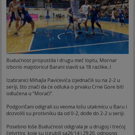
Budućnost propustila i drugu meč loptu, Mornar
izborio majstoricu! Barani slavili sa 18 razlike...!
Izabranici Mihajla Pavićevića izjednačili su na 2-2 u
seriji, što znači da će odluka o prvaku Crne Gore biti
odlučena u "Morači".
Podgoričani odigrali su veoma lošu utakmicu u Baru i
dozvolili su protivniku da od 0-2, dođe do 2-2 u seriji.
Posebno loše Budućnost odigrala je u drugoj i trećoj
četvrtini, koje su izgubili sa26:14 i 29:20, odnosno