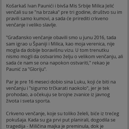
Košarkaš Ivan Paunići i bivša Mis Srbije Milica Jelić
venčali su se "na brzaka" pre tri godine, društvo su im
pravili samo kumovi, a sada će prirediti crkveno
venčanje i veliko slavlje.
"Građansko venčanje obavili smo u junu 2016, tada
sam igrao u Španiji i Milica, kao moja verenica, nije
mogla da dobije boravišnu vizu. U tom trenutku
nismo mogli da ostvarimo želju o velikom venčanju, ali
sada će nam se ona napokon ostvariti," rekao je
Paunić za "Gloriju".
Par je pre 16 meseci dobio sina Luku, koji će biti na
venčanju i "sigurno trčkarati naokolo", jer je tek
prohodao, a očekuju se brojne zvanice iz javnog
života i sveta sporta.
Crkveno venčanje, koje su toliko želeli, biće iz trećeg
pokušaja. Kada su ga prvi put planirali, dogodila se
tragedija - Miličina majka je preminula, dok je