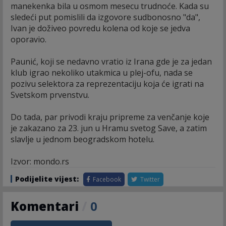
manekenka bila u osmom mesecu trudnoće. Kada su
sledeći put pomislili da izgovore sudbonosno "da",
Ivan je doživeo povredu kolena od koje se jedva
oporavio.
Paunić, koji se nedavno vratio iz Irana gde je za jedan
klub igrao nekoliko utakmica u plej-ofu, nada se
pozivu selektora za reprezentaciju koja će igrati na
Svetskom prvenstvu.
Do tada, par privodi kraju pripreme za venčanje koje
je zakazano za 23. jun u Hramu svetog Save, a zatim
slavlje u jednom beogradskom hotelu.
Izvor: mondo.rs
Podijelite vijest:
Facebook
Twitter
Komentari
/
0