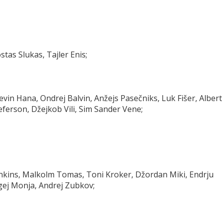
tas Slukas, Tajler Enis;
Klevin Hana, Ondrej Balvin, Anžejs Pasečniks, Luk Fišer, Albert
žeferson, Džejkob Vili, Sim Sander Vene;
enkins, Malkolm Tomas, Toni Kroker, Džordan Miki, Endrju
rgej Monja, Andrej Zubkov;