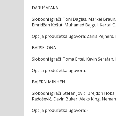
DARUŠAFAKA
Slobodni igrači: Toni Daglas, Markel Braun
Emridžan Košut, Muhamed Bajgul, Kartal O
Opcija produžetka ugovora: Zanis Pejners, M
BARSELONA
Slobodni igrači: Toma Ertel, Kevin Serafan, K
Opcija produžetka ugovora: -
BAJERN MINHEN
Slobodni igrači: Stefan Jović, Brejdon Hobs
Radošević, Devin Buker, Aleks King, Nemanj
Opcija produžetka ugovora: -