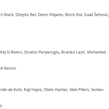
Erl Klark, Džejms Bel, Devin Vilijams, Noris Kol, Suad Šehović,
), Kej Si Rivers, Stratos Perperoglu, Branko Lazić, Mohamed
li Beron;
Nando de Kolo, Kajl Hajns, Otelo Hanter, Alek Piters, Semen
z;