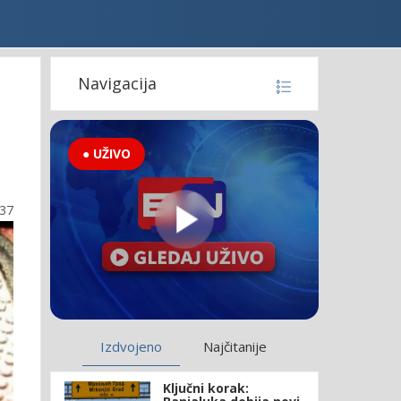
Navigacija
● UŽIVO
:37
Izdvojeno
Najčitanije
Ključni korak: