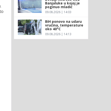
Banjaluke u kojoj je
.
poginuo mladić
to
09.08.2026 | 14:03
BiH ponovo na udaru
vrućina, temperature
oko 40°C
09.08.2026 | 14:13