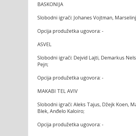
BASKONIJA
Slobodni igrači: Johanes Vojtman, Marselin
Opcija produžetka ugovora: -
ASVEL
Slobodni igrači: Dejvid Lajti, Demarkus Nels
Pejn;
Opcija produžetka ugovora: -
MAKABI TEL AVIV
Slobodni igrači: Aleks Tajus, Džejk Koen, M
Blek, Anđelo Kaloiro;
Opcija produžetka ugovora: -