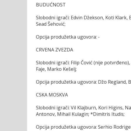
BUDUĆNOST
Slobodni igrači: Edvin Džekson, Koti Klark, 
Sead Šehović;
Opcija produžetka ugovora: -
CRVENA ZVEZDA
Slobodni igrači: Filip Čović (nije potvrđeno
Faje, Marko Kešelj;
Opcija produžetka ugovora: Džo Regland, Bi
CSKA MOSKVA
Slobodni igrači: Vil Klajburn, Kori Higins, 
Antonov, Mihail Kulagin; *Dimitris Itudis;
Opcija produžetka ugovora: Serhio Rodrige