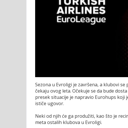
Sezona u Evroligi je završena, a klubovi s
čekaju ovog leta. Očekuje se da bude dosta
presek situacije je napravio Eurohups koji
ističe ugovor.
Neki od njih će ga produžiti, kao što je recim
meta ostalih klubova u Evroligi.