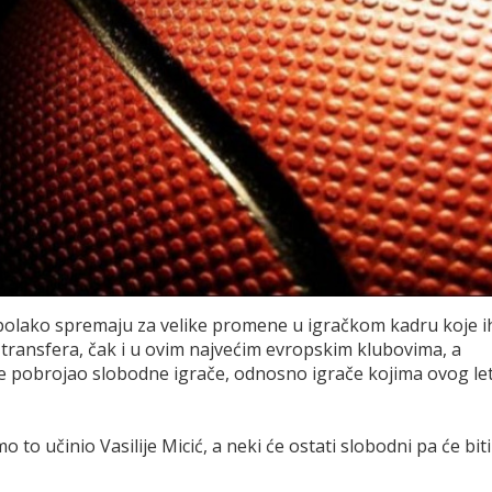
e polako spremaju za velike promene u igračkom kadru koje i
 transfera, čak i u ovim najvećim evropskim klubovima, a
 je pobrojao slobodne igrače, odnosno igrače kojima ovog le
o to učinio Vasilije Micić, a neki će ostati slobodni pa će biti