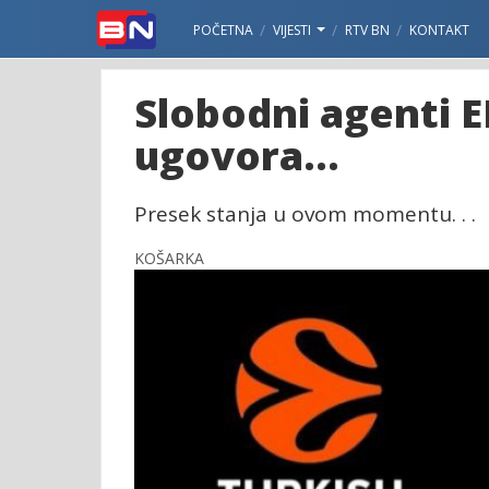
POČETNA
VIJESTI
RTV BN
KONTAKT
Slobodni agenti EL
ugovora...
Presek stanja u ovom momentu. . .
KOŠARKA