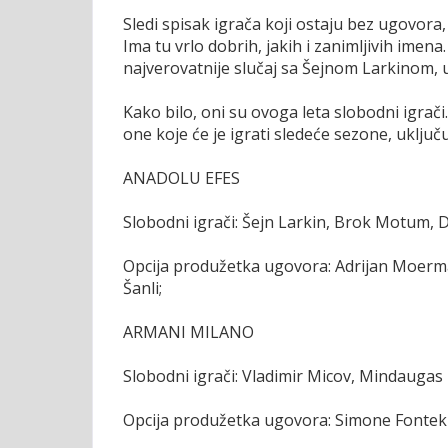
Sledi spisak igrača koji ostaju bez ugovor
Ima tu vrlo dobrih, jakih i zanimljivih imena.
najverovatnije slučaj sa Šejnom Larkinom, 
Kako bilo, oni su ovoga leta slobodni igrači.
one koje će je igrati sledeće sezone, uklju
ANADOLU EFES
Slobodni igrači: Šejn Larkin, Brok Motum, 
Opcija produžetka ugovora: Adrijan Moerm
Šanli;
ARMANI MILANO
Slobodni igrači: Vladimir Micov, Mindaugas 
Opcija produžetka ugovora: Simone Fontek