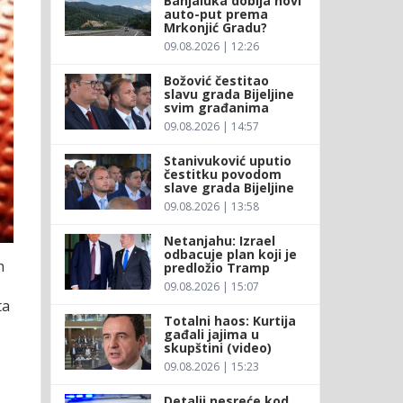
Banjaluka dobija novi
auto-put prema
Mrkonjić Gradu?
09.08.2026 | 12:26
Božović čestitao
slavu grada Bijeljine
svim građanima
09.08.2026 | 14:57
Stanivuković uputio
čestitku povodom
slave grada Bijeljine
09.08.2026 | 13:58
Netanjahu: Izrael
odbacuje plan koji je
h
predložio Tramp
09.08.2026 | 15:07
ta
Totalni haos: Kurtija
gađali jajima u
skupštini (video)
09.08.2026 | 15:23
Detalji nesreće kod