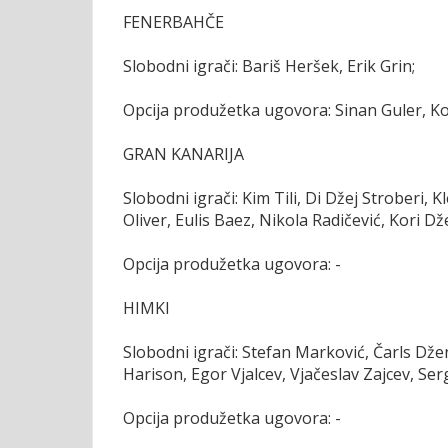
FENERBAHČE
Slobodni igrači: Bariš Heršek, Erik Grin;
Opcija produžetka ugovora: Sinan Guler, Kos
GRAN KANARIJA
Slobodni igrači: Kim Tili, Di Džej Stroberi, 
Oliver, Eulis Baez, Nikola Radičević, Kori D
Opcija produžetka ugovora: -
HIMKI
Slobodni igrači: Stefan Marković, Čarls Dž
Harison, Egor Vjalcev, Vjačeslav Zajcev, Se
Opcija produžetka ugovora: -