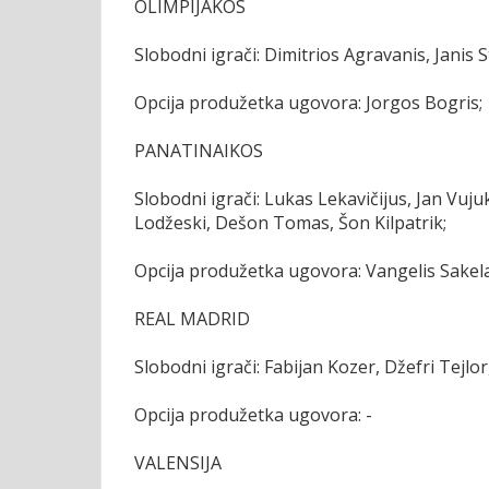
OLIMPIJAKOS
Slobodni igrači: Dimitrios Agravanis, Janis S
Opcija produžetka ugovora: Jorgos Bogris;
PANATINAIKOS
Slobodni igrači: Lukas Lekavičijus, Jan Vuj
Lodžeski, Dešon Tomas, Šon Kilpatrik;
Opcija produžetka ugovora: Vangelis Sakela
REAL MADRID
Slobodni igrači: Fabijan Kozer, Džefri Tejl
Opcija produžetka ugovora: -
VALENSIJA