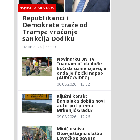
NAJVIŠE KOMENTARA
Republikanci i
Demokrate traže od
Trampa vraćanje
sankcija Dodiku
07.08.2026 | 11:19
Novinarku BN TV
"namamio" da dođe
kući da uzme izjavu, a
onda je fizički napao
(AUDIO/VIDEO)
06.08.2026 | 13:32
Ključni korak:
Banjaluka dobija novi
auto-put prema
Mrkonjić Gradu?
09.08.2026 | 12:26
Minić osniva
Obavještajnu službu
Lovačkog saveza