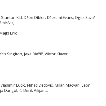
, Stanton Kid, Džon Dibler, Džeremi Evans, Oguz Savaš,
žmirčak;
ajkl Erik;
ris Singlton, Jaka Blažič, Viktor Klaver;
, Vladimir Lučić, Nihad Đedović, Milan Mačvan, Leon
a Dangubić, Derik Vilijams;