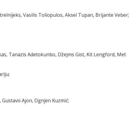
trelnijeks, Vasilis Toliopulos, Aksel Tupan, Brijante Veber;
ukas, Tanazis Adetokunbo, Džejms Gist, Kit Lengford, Met
riju;
or, Gustavo Ajon, Ognjen Kuzmić;