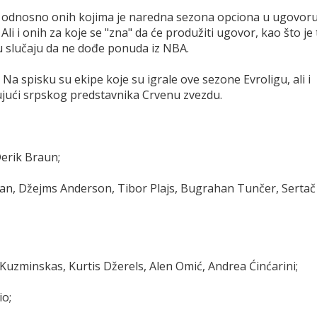
a, odnosno onih kojima je naredna sezona opciona u ugovoru
 Ali i onih za koje se "zna" da će produžiti ugovor, kao što je 
u slučaju da ne dođe ponuda iz NBA.
 Na spisku su ekipe koje su igrale ove sezone Evroligu, ali i
čujući srpskog predstavnika Crvenu zvezdu.
Derik Braun;
an, Džejms Anderson, Tibor Plajs, Bugrahan Tunčer, Sertač
Kuzminskas, Kurtis Džerels, Alen Omić, Andrea Ćinćarini;
io;