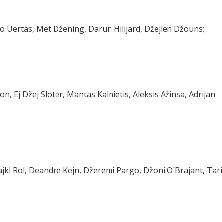
jo Uertas, Met Džening, Darun Hilijard, Džejlen Džouns;
on, Ej Džej Sloter, Mantas Kalnietis, Aleksis Ažinsa, Adrijan
ajkl Rol, Deandre Kejn, Džeremi Pargo, Džoni O´Brajant, Tar