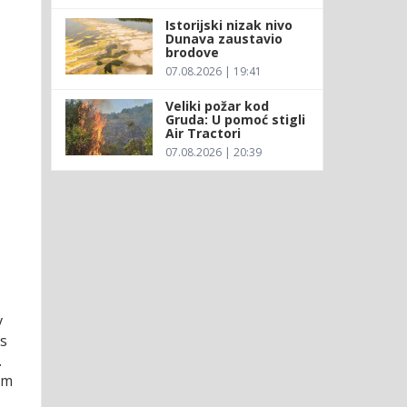
Istorijski nizak nivo
Dunava zaustavio
brodove
07.08.2026 | 19:41
Veliki požar kod
Gruda: U pomoć stigli
Air Tractori
07.08.2026 | 20:39
v
os
.
im