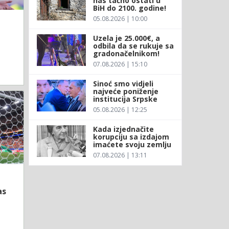
nas tačno ostati u
BiH do 2100. godine!
05.08.2026 | 10:00
Uzela je 25.000€, a
odbila da se rukuje sa
gradonačelnikom!
07.08.2026 | 15:10
Sinoć smo vidjeli
najveće poniženje
institucija Srpske
05.08.2026 | 12:25
Kada izjednačite
korupciju sa izdajom
imaćete svoju zemlju
07.08.2026 | 13:11
as