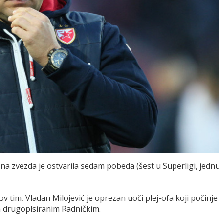
ena zvezda je ostvarila sedam pobeda (šest u Superligi, jedn
ov tim, Vladan Milojević je oprezan uoči plej-ofa koji počinje
a drugoplsiranim Radničkim.