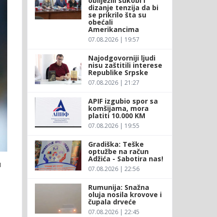
obilježili sukobi i
dizanje tenzija da bi
se prikrilo šta su
obećali
Amerikancima
07.08.2026 | 19:57
Najodgovorniji ljudi
nisu zaštitili interese
Republike Srpske
07.08.2026 | 21:27
APIF izgubio spor sa
komšijama, mora
platiti 10.000 KM
07.08.2026 | 19:55
Gradiška: Teške
optužbe na račun
Adžića - Sabotira nas!
u
07.08.2026 | 22:56
Rumunija: Snažna
oluja nosila krovove i
čupala drveće
07.08.2026 | 22:45