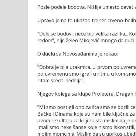
Posle podele bodova, Nišlije umesto devet z
Upravo je na to ukazao trener crveno-belih
"Dele se bodovi, neće biti velika razlika..
redom", nije želeo Milojević mnogo da duž
O duelu sa Novosađanima je rekao:
"Dobra je bila utakmica. U prvom poluvrem
poluvremenu smo igrali u ritmu u kom smo 
ritam sreda-nedelja".
Njegov kolega sa klupe Proletera, Dragan Ra
"Mi smo postigli ono za šta smo se borili c
Bačke i Dinama koje su nam bile ključne za
ovom rezultatu za koji zaista mislim da je p
Imali smo neke šanse koje nismo iskoristili
mojim momcima. Mislim da su uprkos ubedl