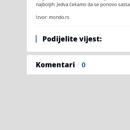
najboljih. Jedva čekamo da se ponovo sasta
Izvor: mondo.rs
Podijelite vijest:
Komentari
/
0