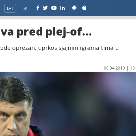
LAT
ЋР
a pred plej-of...
zvezde oprezan, uprkos sjajnim igrama tima u
08.04.2019 | 13