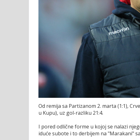
Od remija sa Partizanom 2. marta (1:1), Crv
u Kupu), uz gol-razliku 21:4.
I pored odlične forme u kojoj se nalazi njeg
iduće subote i to derbijem na "Marakani" s