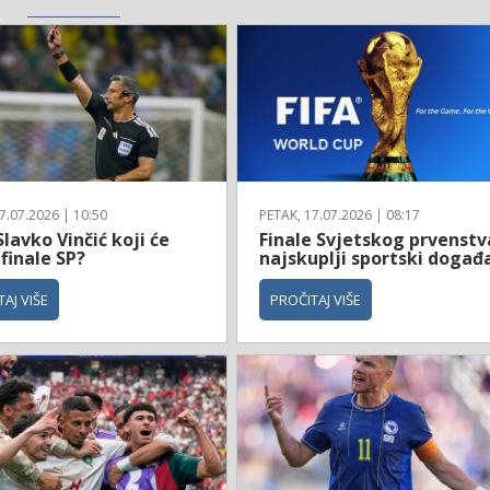
7.07.2026 | 10:50
PETAK, 17.07.2026 | 08:17
Slavko Vinčić koji će
Finale Svjetskog prvenstv
 finale SP?
najskuplji sportski događ
AJ VIŠE
PROČITAJ VIŠE