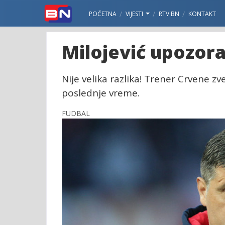
POČETNA
VIJESTI
RTV BN
KONTAKT
Milojević upozorav
Nije velika razlika! Trener Crvene 
poslednje vreme.
FUDBAL