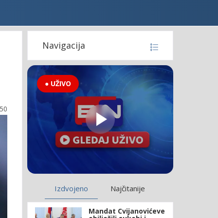
Navigacija
● UŽIVO
:50
Izdvojeno
Najčitanije
Mandat Cvijanovićeve