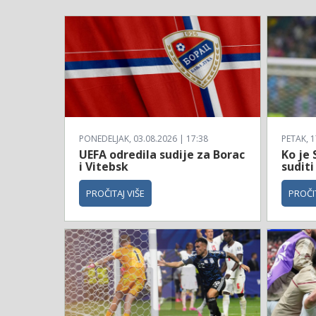
PONEDELJAK, 03.08.2026 | 17:38
PETAK, 1
UEFA odredila sudije za Borac
Ko je 
i Vitebsk
suditi
PROČITAJ VIŠE
PROČIT