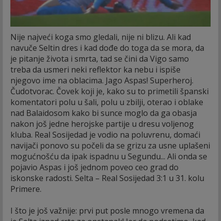
Nije najveći koga smo gledali, nije ni blizu. Ali kad
navuče Seltin dres i kad dođe do toga da se mora, da
je pitanje života i smrta, tad se čini da Vigo samo
treba da usmeri neki reflektor ka nebu i ispiše
njegovo ime na oblacima. Jago Aspas! Superheroj.
Čudotvorac. Čovek koji je, kako su to primetili španski
komentatori polu u šali, polu u zbilji, oterao i oblake
nad Balaidosom kako bi sunce moglo da ga obasja
nakon još jedne herojske partije u dresu voljenog
kluba. Real Sosijedad je vodio na poluvrenu, domaći
navijači ponovo su počeli da se grizu za usne uplašeni
mogućnošću da ipak ispadnu u Segundu... Ali onda se
pojavio Aspas i još jednom poveo ceo grad do
iskonske radosti. Selta – Real Sosijedad 3:1 u 31. kolu
Primere.
I što je još važnije: prvi put posle mnogo vremena da