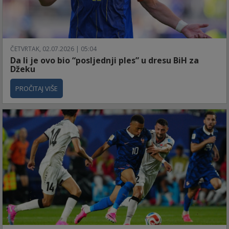
ČETVRTAK, 02.07.2026 | 05:04
Da li je ovo bio “posljednji ples” u dresu BiH za
Džeku
PROČITAJ VIŠE