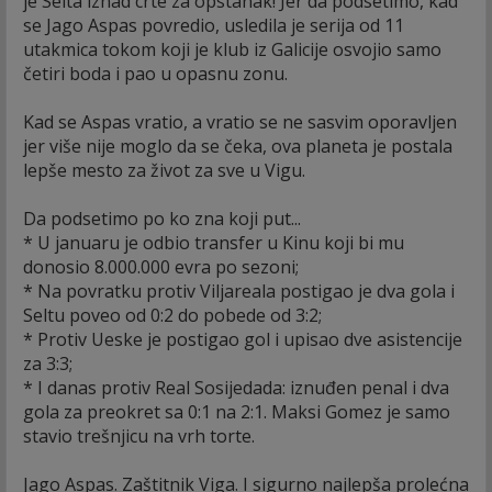
je Selta iznad crte za opstanak! Jer da podsetimo, kad
se Jago Aspas povredio, usledila je serija od 11
utakmica tokom koji je klub iz Galicije osvojio samo
četiri boda i pao u opasnu zonu.
Kad se Aspas vratio, a vratio se ne sasvim oporavljen
jer više nije moglo da se čeka, ova planeta je postala
lepše mesto za život za sve u Vigu.
Da podsetimo po ko zna koji put...
* U januaru je odbio transfer u Kinu koji bi mu
donosio 8.000.000 evra po sezoni;
* Na povratku protiv Viljareala postigao je dva gola i
Seltu poveo od 0:2 do pobede od 3:2;
* Protiv Ueske je postigao gol i upisao dve asistencije
za 3:3;
* I danas protiv Real Sosijedada: iznuđen penal i dva
gola za preokret sa 0:1 na 2:1. Maksi Gomez je samo
stavio trešnjicu na vrh torte.
Jago Aspas. Zaštitnik Viga. I sigurno najlepša prolećna