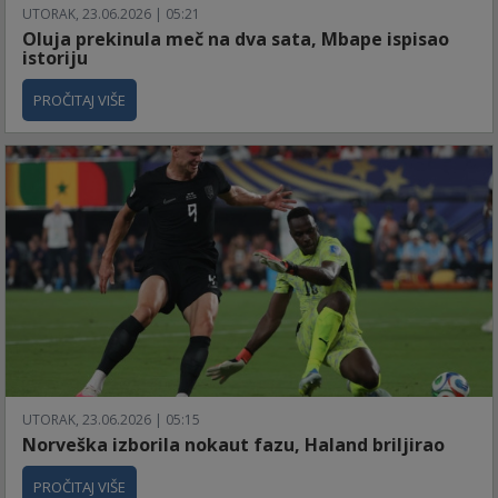
UTORAK, 23.06.2026 | 05:21
Oluja prekinula meč na dva sata, Mbape ispisao
istoriju
PROČITAJ VIŠE
UTORAK, 23.06.2026 | 05:15
Norveška izborila nokaut fazu, Haland briljirao
PROČITAJ VIŠE