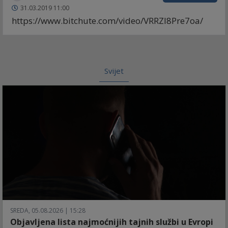
31.03.2019 11:00
https://www.bitchute.com/video/VRRZI8Pre7oa/
Svijet
SREDA, 05.08.2026 | 15:28
Objavljena lista najmoćnijih tajnih službi u Evropi