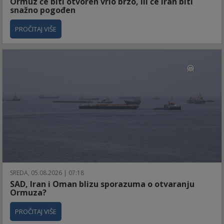
Ormuz će biti otvoren vrlo brzo, ili će Iran biti
snažno pogođen
PROČITAJ VIŠE
SREDA, 05.08.2026 | 07:18
SAD, Iran i Oman blizu sporazuma o otvaranju
Ormuza?
PROČITAJ VIŠE