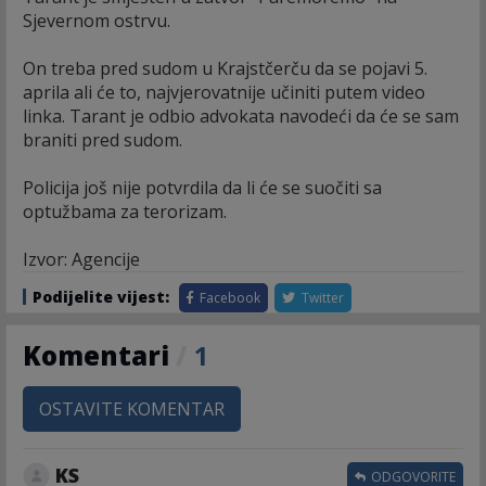
Sjevernom ostrvu.
On treba pred sudom u Krajstčerču da se pojavi 5.
aprila ali će to, najvjerovatnije učiniti putem video
linka. Tarant je odbio advokata navodeći da će se sam
braniti pred sudom.
Policija još nije potvrdila da li će se suočiti sa
optužbama za terorizam.
Izvor: Agencije
Podijelite vijest:
Facebook
Twitter
Komentari
/
1
OSTAVITE KOMENTAR
KS
ODGOVORITE