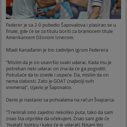
Federer je sa 2-0 pobedio Šapovalova i plasirao se u
finale, gde će se za titulu boriti za braniocem titule
Amerikancem Džonom Iznerom.
Mladi Kanađanin je bio zadivljen igrom Federera.
"Mislim da je on usavršio svaki udarac. Kada mu je
potreban neki udarac on zna da će ga pogoditi.
Pokušaće da to izvede i uspeće. Da, mislim da on
nema slabosti. Zato je GOAT (najbolji svih
vremena)", izjavio je Šapovalov.
Denis je nastavio sa pohvalama na račun Švajcarca.
"Trenirali smo zajedno nekoliko puta, tako da sam
znao šta otprilike da očekujem. Znao sam gde će
'hvatati' lopticu i kako će je udarati. Nisam bio