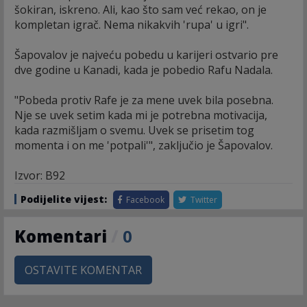
šokiran, iskreno. Ali, kao što sam već rekao, on je
kompletan igrač. Nema nikakvih 'rupa' u igri".
Šapovalov je najveću pobedu u karijeri ostvario pre
dve godine u Kanadi, kada je pobedio Rafu Nadala.
"Pobeda protiv Rafe je za mene uvek bila posebna.
Nje se uvek setim kada mi je potrebna motivacija,
kada razmišljam o svemu. Uvek se prisetim tog
momenta i on me 'potpali'", zaključio je Šapovalov.
Izvor: B92
Podijelite vijest:
Facebook
Twitter
Komentari
/
0
OSTAVITE KOMENTAR