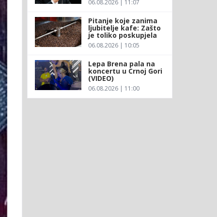
06.08.2026 | 11:07
Pitanje koje zanima
ljubitelje kafe: Zašto
je toliko poskupjela
06.08.2026 | 10:05
Lepa Brena pala na
koncertu u Crnoj Gori
(VIDEO)
06.08.2026 | 11:00