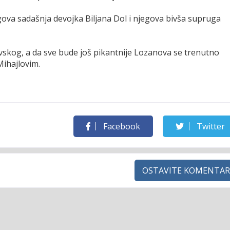
jegova sadašnja devojka Biljana Dol i njegova bivša supruga
vskog, a da sve bude još pikantnije Lozanova se trenutno
ihajlovim.
Facebook
Twitter
OSTAVITE KOMENTAR