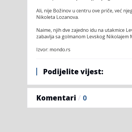
Ali, nije Božinov u centru ove priče, već n
Nikoleta Lozanova.
Naime, njih dve zajedno idu na utakmice Le
zabavlja sa golmanom Levskog Nikolajem M
Izvor: mondo.rs
Podijelite vijest:
Komentari
/
0