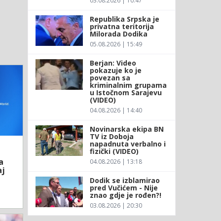
03.08.2026 | 10:47
Republika Srpska je
privatna teritorija
Milorada Dodika
05.08.2026 | 15:49
Berjan: Video
pokazuje ko je
povezan sa
kriminalnim grupama
u Istočnom Sarajevu
(VIDEO)
04.08.2026 | 14:40
Novinarska ekipa BN
TV iz Doboja
napadnuta verbalno i
fizički (VIDEO)
a
04.08.2026 | 13:18
aj
Dodik se izblamirao
pred Vučićem - Nije
znao gdje je rođen?!
03.08.2026 | 20:30