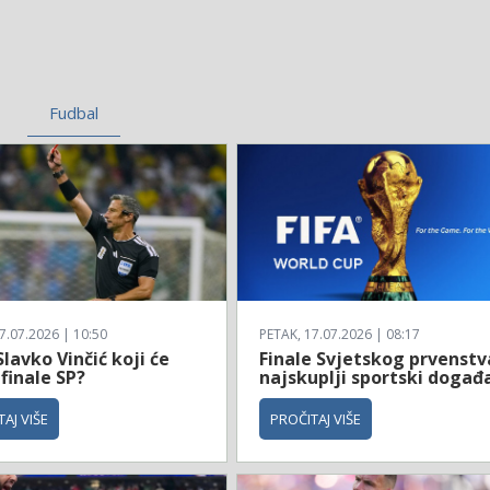
Fudbal
7.07.2026 | 10:50
PETAK, 17.07.2026 | 08:17
Slavko Vinčić koji će
Finale Svjetskog prvenstv
 finale SP?
najskuplji sportski događ
AJ VIŠE
PROČITAJ VIŠE