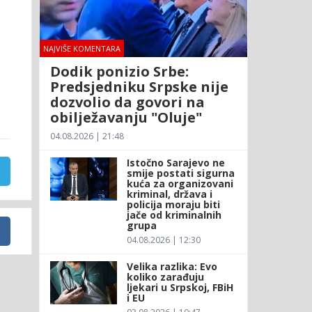
NAJVIŠE KOMENTARA
Dodik ponizio Srbe:
Predsjedniku Srpske nije
dozvolio da govori na
obilježavanju "Oluje"
04.08.2026 | 21:48
Istočno Sarajevo ne
smije postati sigurna
kuća za organizovani
kriminal, država i
policija moraju biti
jače od kriminalnih
grupa
04.08.2026 | 12:30
Velika razlika: Evo
koliko zarađuju
ljekari u Srpskoj, FBiH
i EU