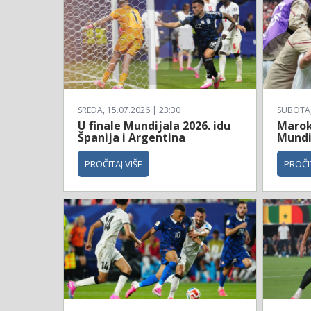
SREDA, 15.07.2026 | 23:30
SUBOTA, 
U finale Mundijala 2026. idu
Maroko
Španija i Argentina
Mundi
PROČITAJ VIŠE
PROČIT