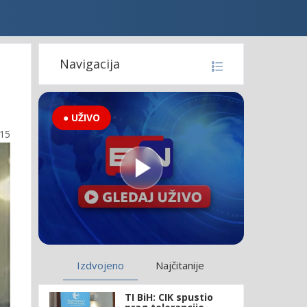
Navigacija
● UŽIVO
:15
Izdvojeno
Najčitanije
TI BiH: CIK spustio