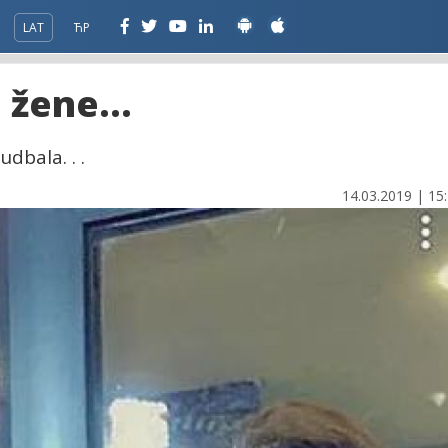
LAT
ЋР
 žene...
dbala. . .
14.03.2019 | 15