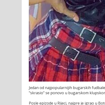
Jedan od najpopularnijih bugarskih fudbale
"skrasio" se ponovo u bugarskom klupskom
Posle epizode u Rijeci, najpre je igrao u Bot