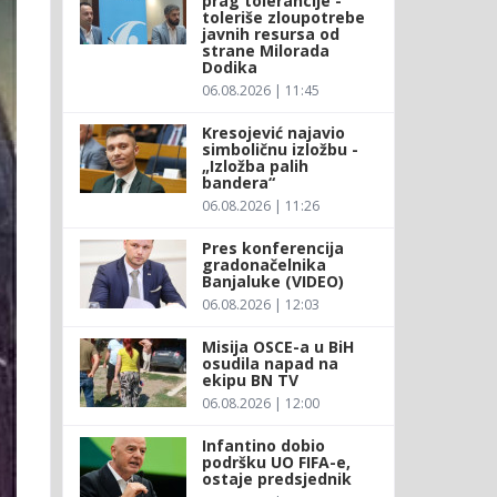
prag tolerancije -
toleriše zloupotrebe
javnih resursa od
strane Milorada
Dodika
06.08.2026 | 11:45
Kresojević najavio
simboličnu izložbu -
„Izložba palih
bandera“
06.08.2026 | 11:26
Pres konferencija
gradonačelnika
Banjaluke (VIDEO)
06.08.2026 | 12:03
Misija OSCE-a u BiH
osudila napad na
ekipu BN TV
06.08.2026 | 12:00
Infantino dobio
podršku UO FIFA-e,
ostaje predsjednik