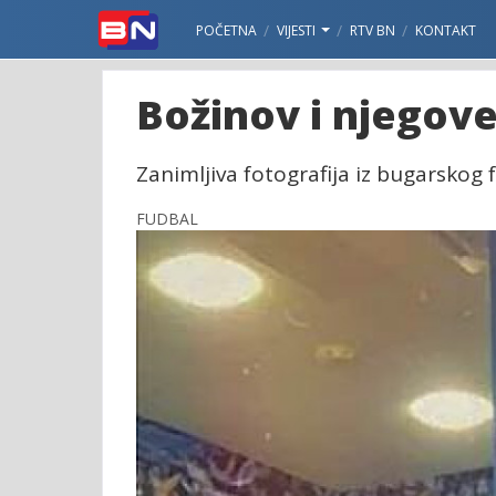
POČETNA
VIJESTI
RTV BN
KONTAKT
Božinov i njegove
Zanimljiva fotografija iz bugarskog fu
FUDBAL