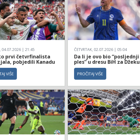
04.07.2026 | 21:45
ČETVRTAK, 02.07.2026 | 05:04
 prvi četvrfinalista
Da li je ovo bio “posljednji
jala, pobjedili Kanadu
ples” u dresu BiH za Džeku
AJ VIŠE
PROČITAJ VIŠE