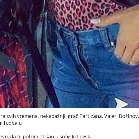
ra svih vremena, nekadašnji igrač Partizana, Valeri Božinov,
 fudbalu.
evu, da bi potom otišao u sofijski Levski.