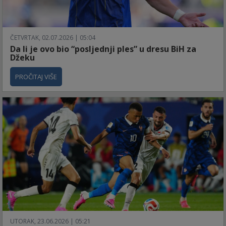
ČETVRTAK, 02.07.2026 | 05:04
Da li je ovo bio “posljednji ples” u dresu BiH za
Džeku
PROČITAJ VIŠE
UTORAK, 23.06.2026 | 05:21