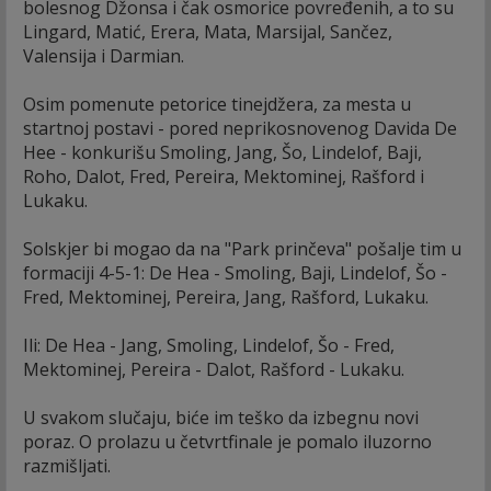
bolesnog Džonsa i čak osmorice povređenih, a to su
Lingard, Matić, Erera, Mata, Marsijal, Sančez,
Valensija i Darmian.
Osim pomenute petorice tinejdžera, za mesta u
startnoj postavi - pored neprikosnovenog Davida De
Hee - konkurišu Smoling, Jang, Šo, Lindelof, Baji,
Roho, Dalot, Fred, Pereira, Mektominej, Rašford i
Lukaku.
Solskjer bi mogao da na "Park prinčeva" pošalje tim u
formaciji 4-5-1: De Hea - Smoling, Baji, Lindelof, Šo -
Fred, Mektominej, Pereira, Jang, Rašford, Lukaku.
Ili: De Hea - Jang, Smoling, Lindelof, Šo - Fred,
Mektominej, Pereira - Dalot, Rašford - Lukaku.
U svakom slučaju, biće im teško da izbegnu novi
poraz. O prolazu u četvrtfinale je pomalo iluzorno
razmišljati.