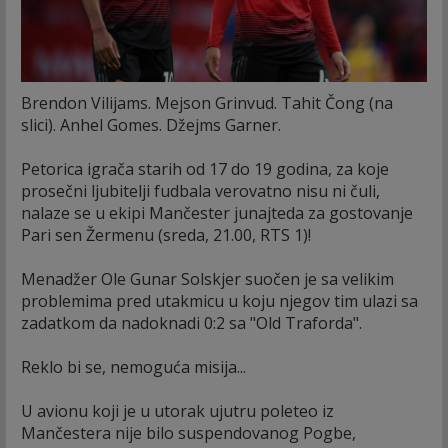
Brendon Vilijams. Mejson Grinvud. Tahit Čong (na
slici). Anhel Gomes. Džejms Garner.
Petorica igrača starih od 17 do 19 godina, za koje
prosečni ljubitelji fudbala verovatno nisu ni čuli,
nalaze se u ekipi Mančester junajteda za gostovanje
Pari sen Žermenu (sreda, 21.00, RTS 1)!
Menadžer Ole Gunar Solskjer suočen je sa velikim
problemima pred utakmicu u koju njegov tim ulazi sa
zadatkom da nadoknadi 0:2 sa "Old Traforda".
Reklo bi se, nemoguća misija...
U avionu koji je u utorak ujutru poleteo iz
Mančestera nije bilo suspendovanog Pogbe,