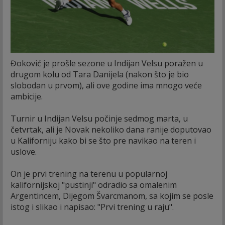
Đoković je prošle sezone u Indijan Velsu poražen u
drugom kolu od Tara Danijela (nakon što je bio
slobodan u prvom), ali ove godine ima mnogo veće
ambicije.
Turnir u Indijan Velsu počinje sedmog marta, u
četvrtak, ali je Novak nekoliko dana ranije doputovao
u Kaliforniju kako bi se što pre navikao na teren i
uslove.
On je prvi trening na terenu u popularnoj
kalifornijskoj "pustinji" odradio sa omalenim
Argentincem, Dijegom Švarcmanom, sa kojim se posle
istog i slikao i napisao: "Prvi trening u raju".