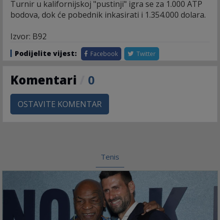
Turnir u kalifornijskoj "pustinji" igra se za 1.000 ATP
bodova, dok će pobednik inkasirati i 1.354.000 dolara.
Izvor: B92
Podijelite vijest:
Facebook
Twitter
Komentari
/
0
OSTAVITE KOMENTAR
Tenis