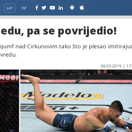
LAT
ЋР
edu, pa se povrijedio!
ijumf nad Cirkunovim tako što je plesao imitiraju
ovredu.
06.03.2019 | 17