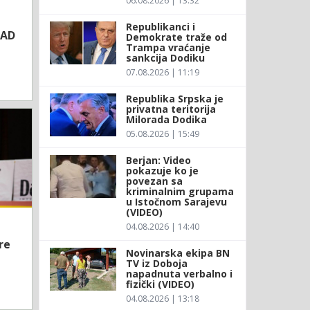
06.08.2026 | 13:32
Republikanci i
SAD
Demokrate traže od
Trampa vraćanje
sankcija Dodiku
07.08.2026 | 11:19
Republika Srpska je
privatna teritorija
Milorada Dodika
05.08.2026 | 15:49
Berjan: Video
pokazuje ko je
povezan sa
kriminalnim grupama
u Istočnom Sarajevu
(VIDEO)
04.08.2026 | 14:40
re
Novinarska ekipa BN
TV iz Doboja
napadnuta verbalno i
fizički (VIDEO)
04.08.2026 | 13:18