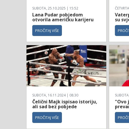
SUBOTA, 25.10.2025 | 15:52
ČETVRTAK
Lana Pudar pobjedom
Vaterp
otvorila američku karijeru
su svj
PROČITAJ VIŠE
PROČIT
SUBOTA, 16.11.2024 | 08:30
SUBOTA, 
Čelični Majk ispisao istoriju,
"Ovo 
ali sad bez pobjede
prevar
PROČITAJ VIŠE
PROČIT