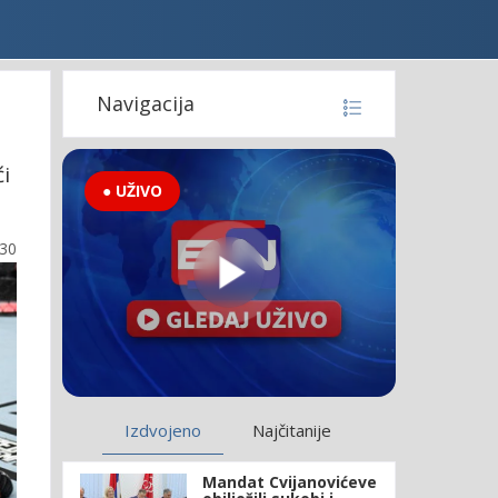
Navigacija
ći
● UŽIVO
:30
Izdvojeno
Najčitanije
Mandat Cvijanovićeve