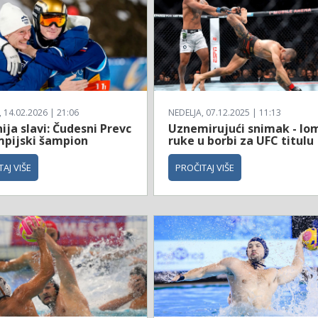
14.02.2026 | 21:06
NEDELJA, 07.12.2025 | 11:13
ija slavi: Čudesni Prevc
Uznemirujući snimak - lo
impijski šampion
ruke u borbi za UFC titulu
AJ VIŠE
PROČITAJ VIŠE