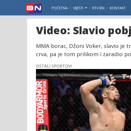
POČETNA
VIJESTI
RTV BN
KONTAKT
Video: Slavio pobj
MMA borac, Džoni Voker, slavio je tr
crva, pa je tom prilikom i zaradio p
OSTALI SPORTOVI