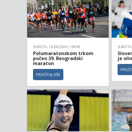
SUBOTA, 18.04.2026 | 09:06
SUBOTA, 
Polumaratonskom trkom
Sloven
počeo 39. Beogradski
je ol
maraton
PROČIT
PROČITAJ VIŠE