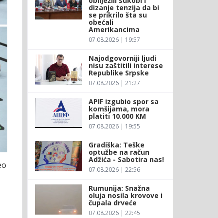
obilježili sukobi i
dizanje tenzija da bi
se prikrilo šta su
obećali
Amerikancima
07.08.2026 | 19:57
Najodgovorniji ljudi
nisu zaštitili interese
Republike Srpske
07.08.2026 | 21:27
APIF izgubio spor sa
komšijama, mora
platiti 10.000 KM
07.08.2026 | 19:55
Gradiška: Teške
optužbe na račun
Adžića - Sabotira nas!
eo
07.08.2026 | 22:56
Rumunija: Snažna
oluja nosila krovove i
čupala drveće
07.08.2026 | 22:45