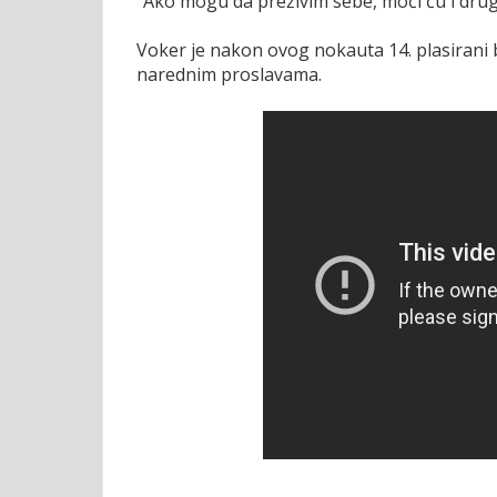
"Ako mogu da preživim sebe, moći ću i dru
Voker je nakon ovog nokauta 14. plasirani 
narednim proslavama.