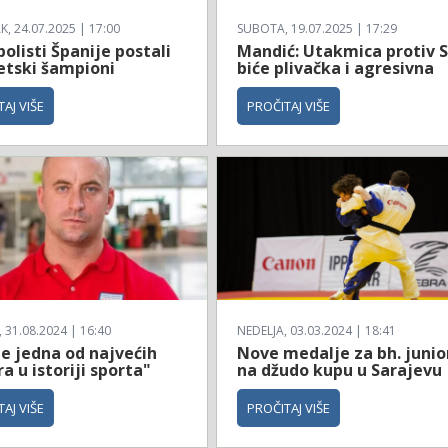
, 24.07.2025 | 17:00
SUBOTA, 19.07.2025 | 17:29
olisti Španije postali
Mandić: Utakmica protiv 
etski šampioni
biće plivačka i agresivna
AJ VIŠE
PROČITAJ VIŠE
31.08.2024 | 16:40
NEDELJA, 03.03.2024 | 18:41
je jedna od najvećih
Nove medalje za bh. junio
a u istoriji sporta"
na džudo kupu u Sarajevu
AJ VIŠE
PROČITAJ VIŠE