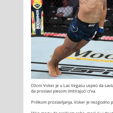
Džoni Voker je u Las Vegasu uspeo da savl
da proslavi plesom imitirajući crva.
Prilikom proslavljanja, Voker je nezgodno p