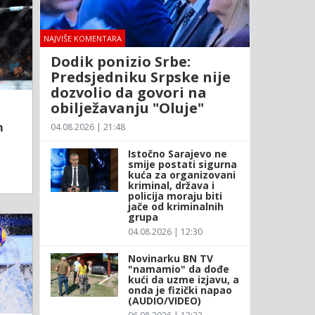
NAJVIŠE KOMENTARA
Dodik ponizio Srbe:
Predsjedniku Srpske nije
dozvolio da govori na
obilježavanju "Oluje"
m
04.08.2026 | 21:48
Istočno Sarajevo ne
smije postati sigurna
kuća za organizovani
kriminal, država i
policija moraju biti
jače od kriminalnih
grupa
04.08.2026 | 12:30
Novinarku BN TV
"namamio" da dođe
kući da uzme izjavu, a
onda je fizički napao
(AUDIO/VIDEO)