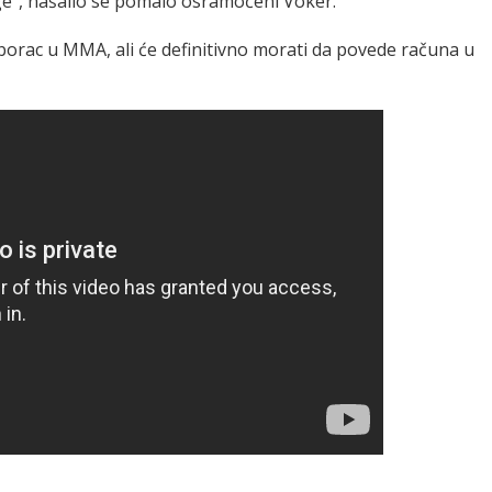
ge", našalio se pomalo osramoćeni Voker.
borac u MMA, ali će definitivno morati da povede računa u