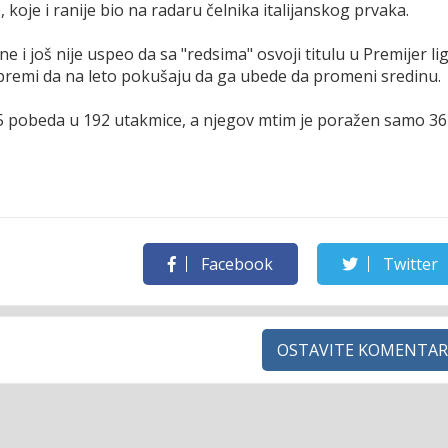
 koje i ranije bio na radaru čelnika italijanskog prvaka.
 i još nije uspeo da sa "redsima" osvoji titulu u Premijer lig
 spremi da na leto pokušaju da ga ubede da promeni sredinu.
05 pobeda u 192 utakmice, a njegov mtim je poražen samo 36
Facebook
Twitter
OSTAVITE KOMENTAR