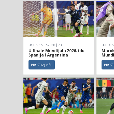
SREDA, 15.07.2026 | 23:30
SUBOTA, 
U finale Mundijala 2026. idu
Maroko
Španija i Argentina
Mundi
PROČITAJ VIŠE
PROČIT