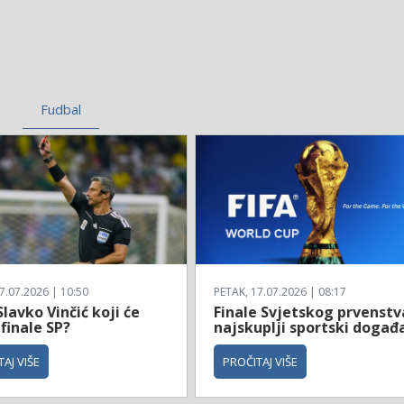
Fudbal
7.07.2026 | 10:50
PETAK, 17.07.2026 | 08:17
Slavko Vinčić koji će
Finale Svjetskog prvenstv
 finale SP?
najskuplji sportski događ
AJ VIŠE
PROČITAJ VIŠE