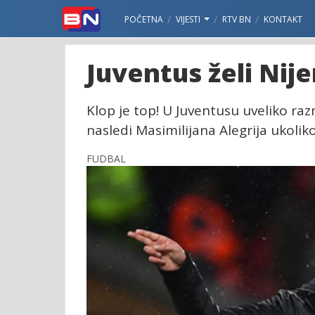
POČETNA
VIJESTI
RTV BN
KONTAKT
Juventus želi Nij
Klop je top! U Juventusu uveliko ra
nasledi Masimilijana Alegrija ukolik
FUDBAL