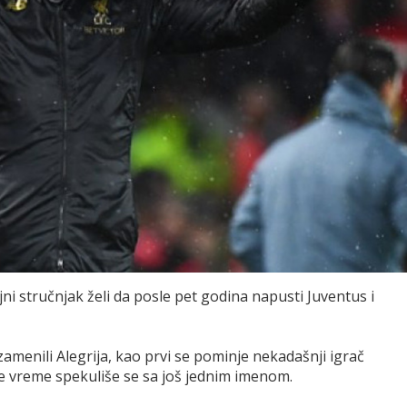
ejni stručnjak želi da posle pet godina napusti Juventus i
zamenili Alegrija, kao prvi se pominje nekadašnji igrač
je vreme spekuliše se sa još jednim imenom.