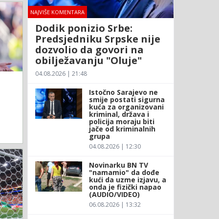
NAJVIŠE KOMENTARA
Dodik ponizio Srbe:
Predsjedniku Srpske nije
dozvolio da govori na
obilježavanju "Oluje"
04.08.2026 | 21:48
Istočno Sarajevo ne
smije postati sigurna
kuća za organizovani
kriminal, država i
policija moraju biti
jače od kriminalnih
grupa
04.08.2026 | 12:30
Novinarku BN TV
"namamio" da dođe
kući da uzme izjavu, a
onda je fizički napao
(AUDIO/VIDEO)
06.08.2026 | 13:32