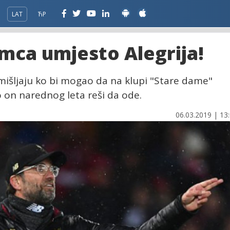
LAT
ЋР
emca umjesto Alegrija!
zmišljaju ko bi mogao da na klupi "Stare dame"
o on narednog leta reši da ode.
06.03.2019 | 13