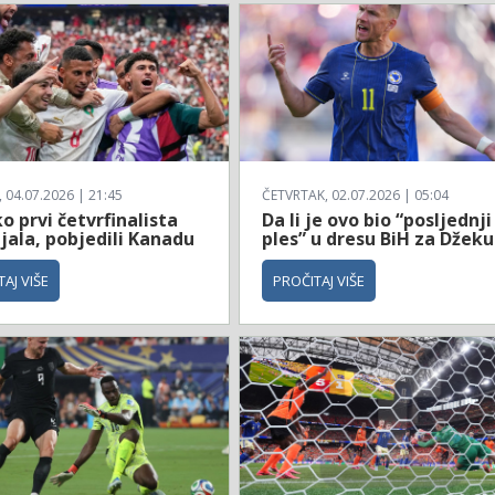
04.07.2026 | 21:45
ČETVRTAK, 02.07.2026 | 05:04
 prvi četvrfinalista
Da li je ovo bio “posljednji
jala, pobjedili Kanadu
ples” u dresu BiH za Džeku
AJ VIŠE
PROČITAJ VIŠE