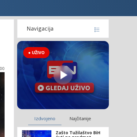
Navigacija
● UŽIVO
:00
Izdvojeno
Najčitanije
Zašto Tužilaštvo BiH