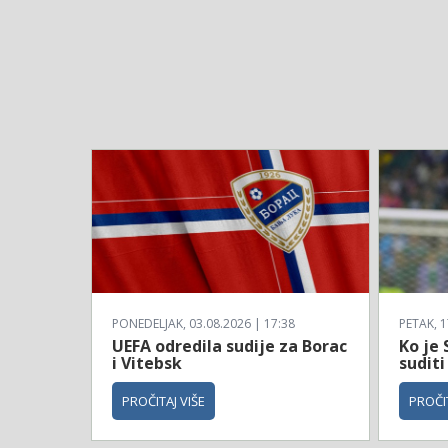
PONEDELJAK, 03.08.2026 | 17:38
PETAK, 1
UEFA odredila sudije za Borac
Ko je 
i Vitebsk
suditi
PROČITAJ VIŠE
PROČIT