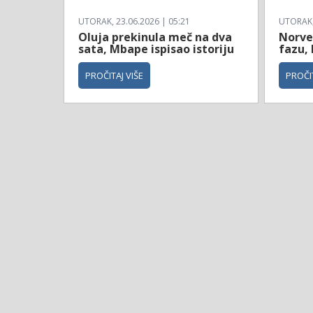
UTORAK, 23.06.2026 | 05:21
UTORAK, 
Oluja prekinula meč na dva
Norve
sata, Mbape ispisao istoriju
fazu, 
PROČITAJ VIŠE
PROČIT