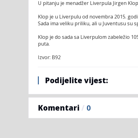
U pitanju je menadžer Liverpula Jirgen Klop,
Klop je u Liverpulu od novembra 2015. godine
Sada ima veliku priliku, ali u Juventusu su
Klop je do sada sa Liverpulom zabeležio 1
puta.
Izvor: B92
Podijelite vijest:
Komentari
/
0