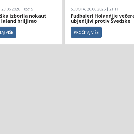
23.06.2026 | 05:15
SUBOTA, 20.06.2026 | 21:11
ška izborila nokaut
Fudbaleri Holandije večer
Haland briljirao
ubjedljivi protiv Švedske
AJ VIŠE
PROČITAJ VIŠE