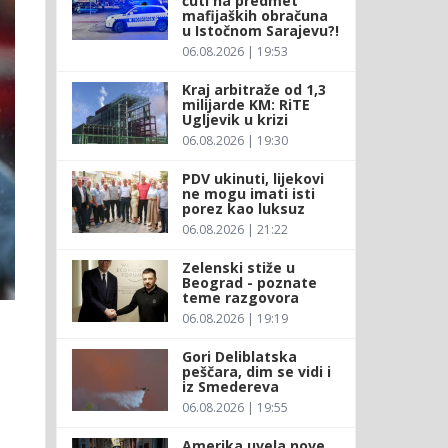
ćuti na predmet
mafijaških obračuna
u Istočnom Sarajevu?!
06.08.2026 | 19:53
Kraj arbitraže od 1,3
milijarde KM: RiTE
Ugljevik u krizi
06.08.2026 | 19:30
PDV ukinuti, lijekovi
ne mogu imati isti
porez kao luksuz
06.08.2026 | 21:22
Zelenski stiže u
Beograd - poznate
teme razgovora
06.08.2026 | 19:19
Gori Deliblatska
peščara, dim se vidi i
iz Smedereva
06.08.2026 | 19:55
Amerika uvela nove