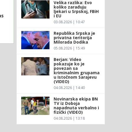
Velika razlika: Evo
koliko zarađuju
ljekari u Srpskoj, FBiH
as
i EU
03.08.2026 | 10:47
Republika Srpska je
privatna teritorija
Milorada Dodika
05.08.2026 | 15:49
Berjan: Video
pokazuje ko je
povezan sa
kriminalnim grupama
u Istočnom Sarajevu
(VIDEO)
04.08.2026 | 14:40
Novinarska ekipa BN
TV iz Doboja
napadnuta verbalno i
fizički (VIDEO)
04.08.2026 | 13:18