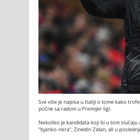
Sve više je napisa u Italiji o tome kako trof
počne sa radom u Premijer ligi.
Nekoliko je kandidata koji bi u tom slučaju 
"bjanko-nera", Zinedin Zidan, ali u posledn