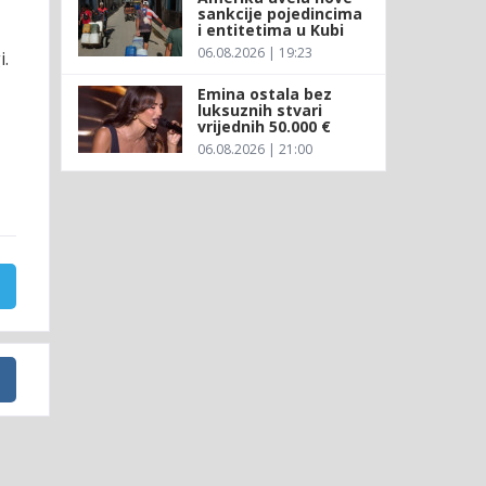
sankcije pojedincima
i entitetima u Kubi
06.08.2026 | 19:23
i.
Emina ostala bez
luksuznih stvari
vrijednih 50.000 €
06.08.2026 | 21:00