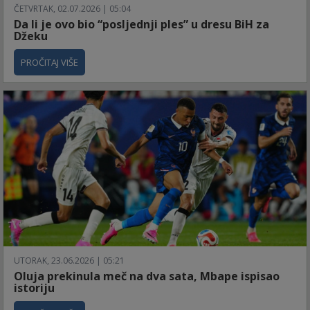
ČETVRTAK, 02.07.2026 | 05:04
Da li je ovo bio “posljednji ples” u dresu BiH za
Džeku
PROČITAJ VIŠE
UTORAK, 23.06.2026 | 05:21
Oluja prekinula meč na dva sata, Mbape ispisao
istoriju