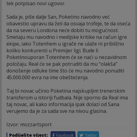
tek potpisao novi ugovor.
Sada je, piše dalje San, Poketino navodno već
obavestio upravu da želi da osvaja trofeje, te da oseća
da na severu Londona neće dobiti tu mogućnost.
Smetaju mu navodno i medijske kritike na račun igre
ekipe, iako Totenhem u igrače ne ulaže ni približno
koliko konkurenti u Premijer ligi. Bude li
Poketinouporan Totenhem će se naći u nezavidnom
položaju. Real će se pak potruditi da mu “olakša”
donošenje odluke time što će mu navodno ponuditi
45.000.000 evra na ime obeštećenja.
Taj bi novac učinio Poketina najskupljim trenerskim
transferom u istoriji fudbala. Nije sporno da Real ima
taj novac, ali kako informacija ipak dolazi od Sana
verujemo da je za sada sve na nivou glasina.
Izvor: mozzartsport
Podijelite vijest:
Facebook
Twitter