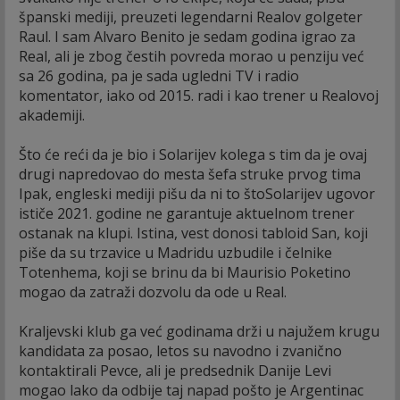
španski mediji, preuzeti legendarni Realov golgeter
Raul. I sam Alvaro Benito je sedam godina igrao za
Real, ali je zbog čestih povreda morao u penziju već
sa 26 godina, pa je sada ugledni TV i radio
komentator, iako od 2015. radi i kao trener u Realovoj
akademiji.
Što će reći da je bio i Solarijev kolega s tim da je ovaj
drugi napredovao do mesta šefa struke prvog tima
Ipak, engleski mediji pišu da ni to štoSolarijev ugovor
ističe 2021. godine ne garantuje aktuelnom trener
ostanak na klupi. Istina, vest donosi tabloid San, koji
piše da su trzavice u Madridu uzbudile i čelnike
Totenhema, koji se brinu da bi Maurisio Poketino
mogao da zatraži dozvolu da ode u Real.
Kraljevski klub ga već godinama drži u najužem krugu
kandidata za posao, letos su navodno i zvanično
kontaktirali Pevce, ali je predsednik Danije Levi
mogao lako da odbije taj napad pošto je Argentinac