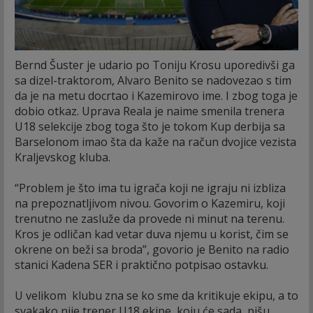
Bernd Šuster je udario po Toniju Krosu uporedivši ga
sa dizel-traktorom, Alvaro Benito se nadovezao s tim
da je na metu docrtao i Kazemirovo ime. I zbog toga je
dobio otkaz. Uprava Reala je naime smenila trenera
U18 selekcije zbog toga što je tokom Kup derbija sa
Barselonom imao šta da kaže na račun dvojice vezista
Kraljevskog kluba.
“Problem je što ima tu igrača koji ne igraju ni izbliza
na prepoznatljivom nivou. Govorim o Kazemiru, koji
trenutno ne zasluže da provede ni minut na terenu.
Kros je odličan kad vetar duva njemu u korist, čim se
okrene on beži sa broda”, govorio je Benito na radio
stanici Kadena SER i praktično potpisao ostavku.
U velikom klubu zna se ko sme da kritikuje ekipu, a to
svakako nije trener U18 ekipe, koju će sada, pišu