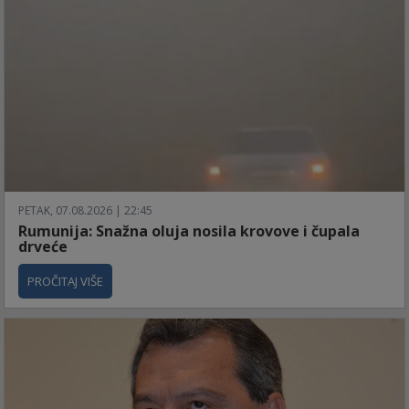
PETAK, 07.08.2026 | 22:45
Rumunija: Snažna oluja nosila krovove i čupala
drveće
PROČITAJ VIŠE