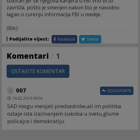
šokiran jer se njegova karijera u FBI vrlo brzo
završila, pošto je smenjen nakon što je navodno
lagao o curenju informacija FBI u medije.
(Blic)
Podijelite vijest:
Facebook
Twitter
Komentari
/
1
OSTAVITE KOMENTAR
007
ODGOVORITE
18.02.2019 09:56
SAD mogu menjati predsednike,ali im politika
ostaje ista.izazivanjem sukoba u svetu,glume
policajce i demokratiju.