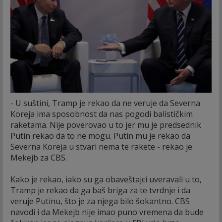
- U suštini, Tramp je rekao da ne veruje da Severna
Koreja ima sposobnost da nas pogodi balističkim
raketama. Nije poverovao u to jer mu je predsednik
Putin rekao da to ne mogu. Putin mu je rekao da
Severna Koreja u stvari nema te rakete - rekao je
Mekejb za CBS.
Kako je rekao, iako su ga obaveštajci uveravali u to,
Tramp je rekao da ga baš briga za te tvrdnje i da
veruje Putinu, što je za njega bilo šokantno. CBS
navodi i da Mekejb nije imao puno vremena da bude