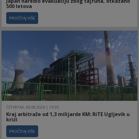
Japan naredio evakuaciju zbog tajfuna, otkazano
500 letova
PROČITAJ VIŠE
ČETVRTAK, 06.08.2026 | 19:30
Kraj arbitraže od 1,3 milijarde KM: RiTE Ugljevik u
krizi
PROČITAJ VIŠE