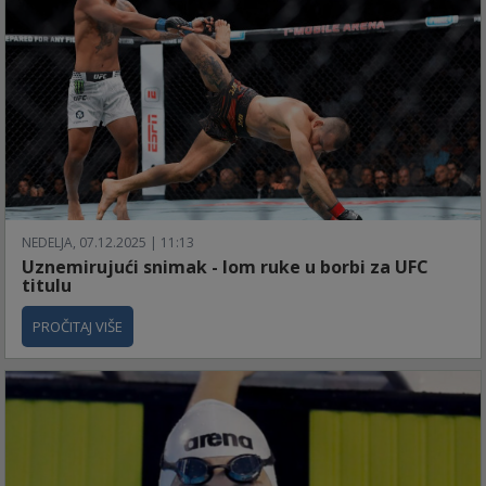
NEDELJA, 07.12.2025 | 11:13
Uznemirujući snimak - lom ruke u borbi za UFC
titulu
PROČITAJ VIŠE