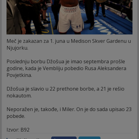
Meč je zakazan za 1. juna u Medison Skver Gardenu u
Njujorku.
Poslednju borbu Džošua je imao septembra prošle
godine, kada je Vembliju pobedio Rusa Aleksandera
Povjetkina.
Džošua je slavio u 22 prethone borbe, a 21 je rešio
nokautom.
Neporažen je, takođe, i Miler. On je do sada upisao 23
pobede.
Izvor: B92