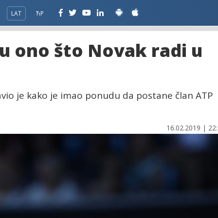
LAT
ЋР
u ono što Novak radi u
javio je kako je imao ponudu da postane član ATP
16.02.2019 | 22