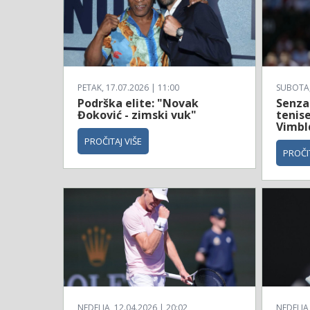
PETAK, 17.07.2026 | 11:00
SUBOTA, 
Podrška elite: "Novak
Senzac
Đoković - zimski vuk"
tenise
Vimbl
PROČITAJ VIŠE
PROČIT
NEDELJA, 12.04.2026 | 20:02
NEDELJA,