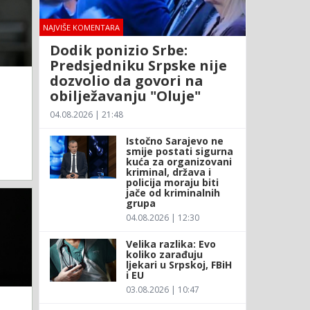
NAJVIŠE KOMENTARA
Dodik ponizio Srbe:
Predsjedniku Srpske nije
dozvolio da govori na
obilježavanju "Oluje"
04.08.2026 | 21:48
Istočno Sarajevo ne
smije postati sigurna
kuća za organizovani
kriminal, država i
policija moraju biti
jače od kriminalnih
grupa
04.08.2026 | 12:30
Velika razlika: Evo
koliko zarađuju
ljekari u Srpskoj, FBiH
i EU
03.08.2026 | 10:47