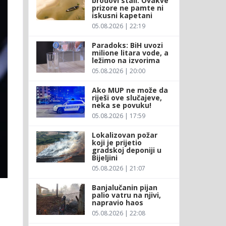
brodovi stali: Ovakve
prizore ne pamte ni
iskusni kapetani
05.08.2026 | 22:19
Paradoks: BiH uvozi
milione litara vode, a
ležimo na izvorima
05.08.2026 | 20:00
Ako MUP ne može da
riješi ove slučajeve,
neka se povuku!
05.08.2026 | 17:59
Lokalizovan požar
koji je prijetio
gradskoj deponiji u
Bijeljini
05.08.2026 | 21:07
Banjalučanin pijan
palio vatru na njivi,
napravio haos
05.08.2026 | 22:08