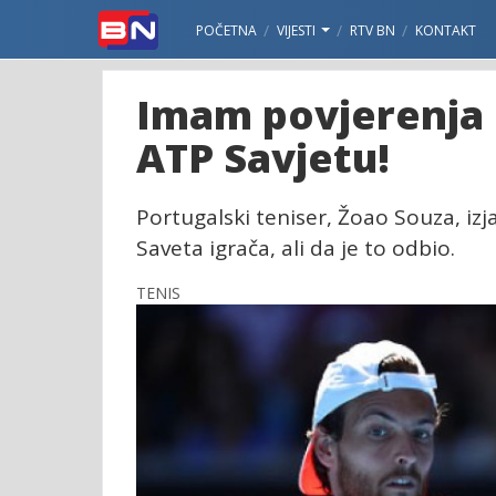
POČETNA
VIJESTI
RTV BN
KONTAKT
Imam povjerenja 
ATP Savjetu!
Portugalski teniser, Žoao Souza, iz
Saveta igrača, ali da je to odbio.
TENIS