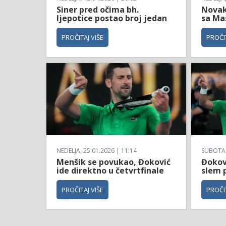
Siner pred očima bh.
Novak
ljepotice postao broj jedan
sa Ma
PROČITAJ VIŠE
PROČIT
NEDELJA, 25.01.2026 | 11:14
SUBOTA, 
Menšik se povukao, Đoković
Đokovi
ide direktno u četvrtfinale
slem 
PROČITAJ VIŠE
PROČIT