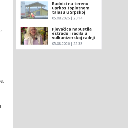
Radnici na terenu
uprkos toplotnom
talasu u Srpskoj
05.08.2026 | 20:14
Pjevačica napustila
e
estradu i radila u
vulkanizerskoj radnji
05.08.2026 | 22:38
e,
u