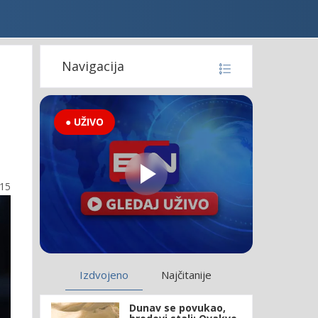
Navigacija
● UŽIVO
:15
Izdvojeno
Najčitanije
Dunav se povukao,