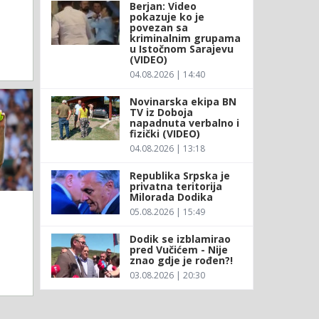
Berjan: Video
pokazuje ko je
povezan sa
kriminalnim grupama
u Istočnom Sarajevu
(VIDEO)
04.08.2026 | 14:40
Novinarska ekipa BN
TV iz Doboja
napadnuta verbalno i
fizički (VIDEO)
04.08.2026 | 13:18
Republika Srpska je
privatna teritorija
Milorada Dodika
05.08.2026 | 15:49
Dodik se izblamirao
pred Vučićem - Nije
znao gdje je rođen?!
03.08.2026 | 20:30