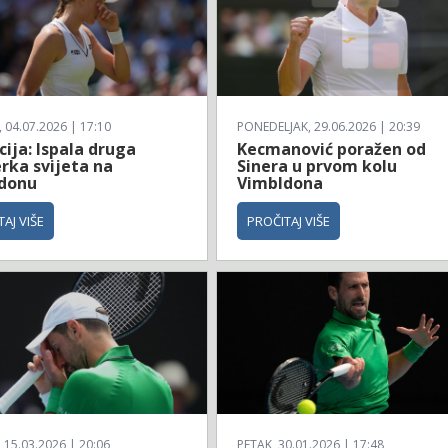
04.07.2026 | 17:10
PONEDELJAK, 29.06.2026 | 20:39
ija: Ispala druga
Kecmanović poražen od
rka svijeta na
Sinera u prvom kolu
donu
Vimbldona
AJ VIŠE
PROČITAJ VIŠE
 15.03.2026 | 20:06
PETAK, 30.01.2026 | 17:48