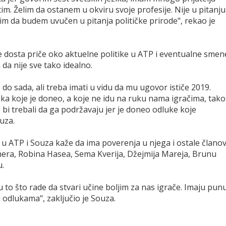
im. Želim da ostanem u okviru svoje profesije. Nije u pitanju
lim da budem uvučen u pitanja političke prirode", rekao je
 dosta priče oko aktuelne politike u ATP i eventualne smen
da nije sve tako idealno.
do sada, ali treba imati u vidu da mu ugovor ističe 2019.
uka koje je doneo, a koje ne idu na ruku nama igračima, tako
e bi trebali da ga podržavaju jer je doneo odluke koje
ouza.
u ATP i Souza kaže da ima poverenja u njega i ostale članov
era, Robina Hasea, Sema Kverija, Džejmija Mareja, Brunu
u.
u to što rade da stvari učine boljim za nas igrače. Imaju pun
m odlukama", zaključio je Souza.