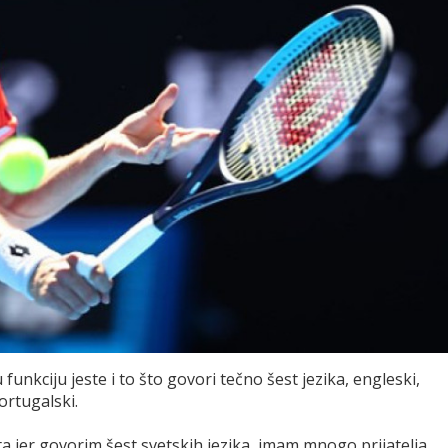
funkciju jeste i to što govori tečno šest jezika, engleski,
portugalski.
ta jer govorim šest svetskih jezika, imam mnogo prijatelja