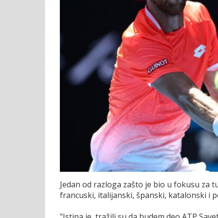
Jedan od razloga zašto je bio u fokusu za tu 
francuski, italijanski, španski, katalonski i 
"Istina je, tražili su da budem deo ATP Save