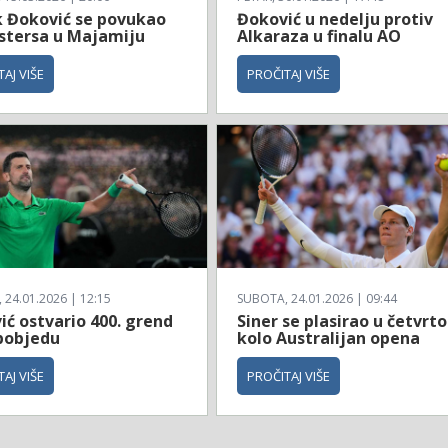
 Đoković se povukao
Đoković u nedelju protiv
stersa u Majamiju
Alkaraza u finalu AO
AJ VIŠE
PROČITAJ VIŠE
24.01.2026 | 12:15
SUBOTA, 24.01.2026 | 09:44
ć ostvario 400. grend
Siner se plasirao u četvrto
pobjedu
kolo Australijan opena
AJ VIŠE
PROČITAJ VIŠE