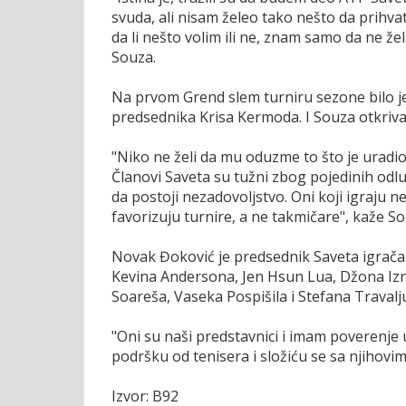
svuda, ali nisam želeo tako nešto da prihvat
da li nešto volim ili ne, znam samo da ne že
Souza.
Na prvom Grend slem turniru sezone bilo je
predsednika Krisa Kermoda. I Souza otkriva 
"Niko ne želi da mu oduzme to što je uradio 
Članovi Saveta su tužni zbog pojedinih odl
da postoji nezadovoljstvo. Oni koji igraju n
favorizuju turnire, a ne takmičare", kaže S
Novak Đoković je predsednik Saveta igrača 
Kevina Andersona, Jen Hsun Lua, Džona Izn
Soareša, Vaseka Pospišila i Stefana Travalj
"Oni su naši predstavnici i imam poverenje 
podršku od tenisera i složiću se sa njihovi
Izvor: B92