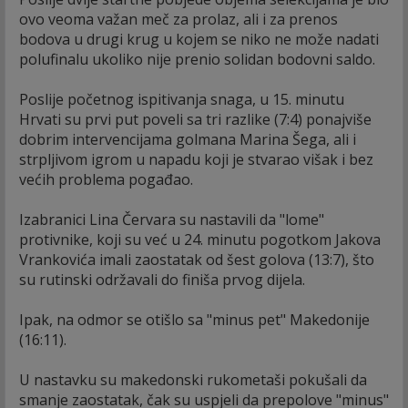
ovo veoma važan meč za prolaz, ali i za prenos
bodova u drugi krug u kojem se niko ne može nadati
polufinalu ukoliko nije prenio solidan bodovni saldo.
Poslije početnog ispitivanja snaga, u 15. minutu
Hrvati su prvi put poveli sa tri razlike (7:4) ponajviše
dobrim intervencijama golmana Marina Šega, ali i
strpljivom igrom u napadu koji je stvarao višak i bez
većih problema pogađao.
Izabranici Lina Červara su nastavili da "lome"
protivnike, koji su već u 24. minutu pogotkom Jakova
Vrankovića imali zaostatak od šest golova (13:7), što
su rutinski održavali do finiša prvog dijela.
Ipak, na odmor se otišlo sa "minus pet" Makedonije
(16:11).
U nastavku su makedonski rukometaši pokušali da
smanje zaostatak, čak su uspjeli da prepolove "minus"