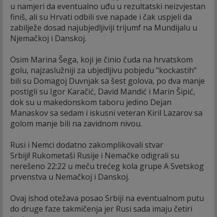
u namjeri da eventualno uđu u rezultatski neizvjestan
finiš, ali su Hrvati odbili sve napade i čak uspjeli da
zabilježe dosad najubjedljiviji trijumf na Mundijalu u
Njemačkoj i Danskoj.
Osim Marina Šega, koji je činio čuda na hrvatskom
golu, najzaslužniji za ubjedljivu pobjedu "kockastih"
bili su Domagoj Duvnjak sa šest golova, po dva manje
postigli su Igor Karačić, David Mandić i Marin Šipić,
dok su u makedonskom taboru jedino Dejan
Manaskov sa sedam i iskusni veteran Kiril Lazarov sa
golom manje bili na zavidnom nivou.
Rusi i Nemci dodatno zakomplikovali stvar
Srbiji! Rukometaši Rusije i Nemačke odigrali su
nerešeno 22:22 u meču trećeg kola grupe A Svetskog
prvenstva u Nemačkoj i Danskoj.
Ovaj ishod otežava posao Srbiji na eventualnom putu
do druge faze takmičenja jer Rusi sada imaju četiri