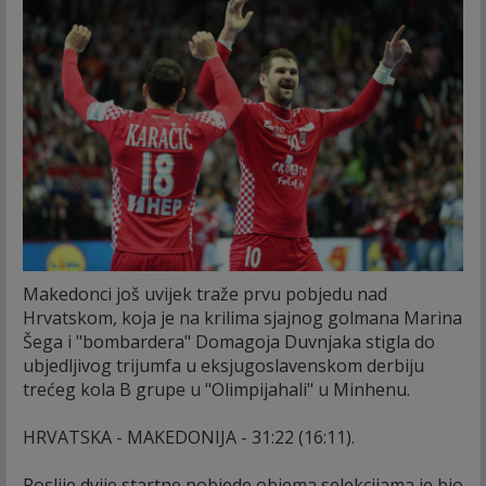
Makedonci još uvijek traže prvu pobjedu nad
Hrvatskom, koja je na krilima sjajnog golmana Marina
Šega i "bombardera" Domagoja Duvnjaka stigla do
ubjedljivog trijumfa u eksjugoslavenskom derbiju
trećeg kola B grupe u "Olimpijahali" u Minhenu.
HRVATSKA - MAKEDONIJA - 31:22 (16:11).
Poslije dvije startne pobjede objema selekcijama je bio