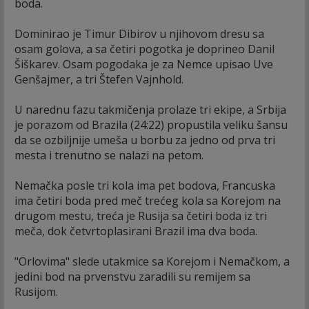
boda.
Dominirao je Timur Dibirov u njihovom dresu sa
osam golova, a sa četiri pogotka je doprineo Danil
Šiškarev. Osam pogodaka je za Nemce upisao Uve
Genšajmer, a tri Štefen Vajnhold.
U narednu fazu takmičenja prolaze tri ekipe, a Srbija
je porazom od Brazila (24:22) propustila veliku šansu
da se ozbiljnije umeša u borbu za jedno od prva tri
mesta i trenutno se nalazi na petom.
Nemačka posle tri kola ima pet bodova, Francuska
ima četiri boda pred meč trećeg kola sa Korejom na
drugom mestu, treća je Rusija sa četiri boda iz tri
meča, dok četvrtoplasirani Brazil ima dva boda.
"Orlovima" slede utakmice sa Korejom i Nemačkom, a
jedini bod na prvenstvu zaradili su remijem sa
Rusijom.