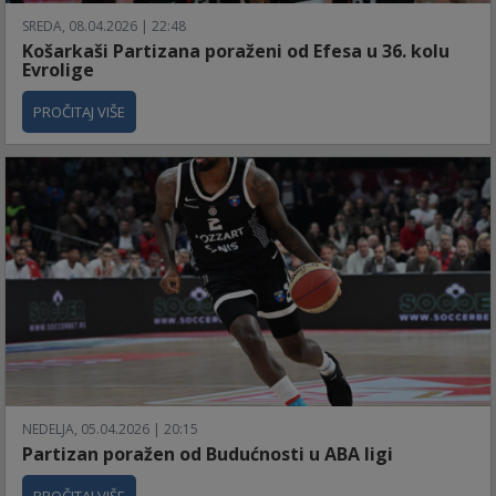
SREDA, 08.04.2026 | 22:48
Košarkaši Partizana poraženi od Efesa u 36. kolu
Evrolige
PROČITAJ VIŠE
NEDELJA, 05.04.2026 | 20:15
Partizan poražen od Budućnosti u ABA ligi