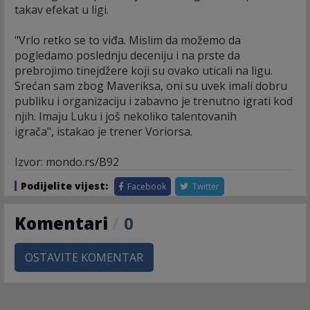
takav efekat u ligi.
"Vrlo retko se to viđa. Mislim da možemo da
pogledamo poslednju deceniju i na prste da
prebrojimo tinejdžere koji su ovako uticali na ligu.
Srećan sam zbog Maveriksa, oni su uvek imali dobru
publiku i organizaciju i zabavno je trenutno igrati kod
njih. Imaju Luku i još nekoliko talentovanih
igrača", istakao je trener Voriorsa.
Izvor: mondo.rs/B92
Podijelite vijest:
Facebook
Twitter
Komentari
/
0
OSTAVITE KOMENTAR