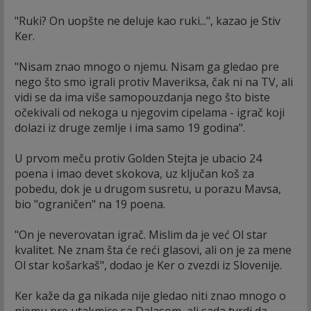
"Ruki? On uopšte ne deluje kao ruki...", kazao je Stiv
Ker.
"Nisam znao mnogo o njemu. Nisam ga gledao pre
nego što smo igrali protiv Maveriksa, čak ni na TV, ali
vidi se da ima više samopouzdanja nego što biste
očekivali od nekoga u njegovim cipelama - igrač koji
dolazi iz druge zemlje i ima samo 19 godina".
U prvom meču protiv Golden Stejta je ubacio 24
poena i imao devet skokova, uz ključan koš za
pobedu, dok je u drugom susretu, u porazu Mavsa,
bio "ograničen" na 19 poena.
"On je neverovatan igrač. Mislim da je već Ol star
kvalitet. Ne znam šta će reći glasovi, ali on je za mene
Ol star košarkaš", dodao je Ker o zvezdi iz Slovenije.
Ker kaže da ga nikada nije gledao niti znao mnogo o