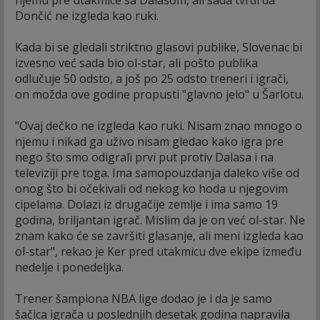
njemu pre utakmice sa Dalasom, ali sada tvrdi da
Dončić ne izgleda kao ruki.
Kada bi se gledali striktno glasovi publike, Slovenac bi
izvesno već sada bio ol-star, ali pošto publika
odlučuje 50 odsto, a još po 25 odsto treneri i igrači,
on možda ove godine propusti "glavno jelo" u Šarlotu.
"Ovaj dečko ne izgleda kao ruki. Nisam znao mnogo o
njemu i nikad ga uživo nisam gledao kako igra pre
nego što smo odigrali prvi put protiv Dalasa i na
televiziji pre toga. Ima samopouzdanja daleko više od
onog što bi očekivali od nekog ko hoda u njegovim
cipelama. Dolazi iz drugačije zemlje i ima samo 19
godina, briljantan igrač. Mislim da je on već ol-star. Ne
znam kako će se završiti glasanje, ali meni izgleda kao
ol-star", rekao je Ker pred utakmicu dve ekipe između
nedelje i ponedeljka.
Trener šampiona NBA lige dodao je i da je samo
šačica igrača u poslednjih desetak godina napravila