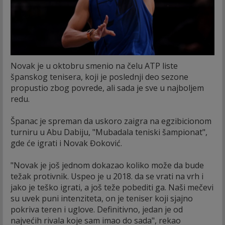
Novak je u oktobru smenio na čelu ATP liste
španskog tenisera, koji je poslednji deo sezone
propustio zbog povrede, ali sada je sve u najboljem
redu.
Španac je spreman da uskoro zaigra na egzibicionom
turniru u Abu Dabiju, "Mubadala teniski šampionat",
gde će igrati i Novak Đoković.
"Novak je još jednom dokazao koliko može da bude
težak protivnik. Uspeo je u 2018. da se vrati na vrh i
jako je teško igrati, a još teže pobediti ga. Naši mečevi
su uvek puni intenziteta, on je teniser koji sjajno
pokriva teren i uglove. Definitivno, jedan je od
najvećih rivala koje sam imao do sada", rekao