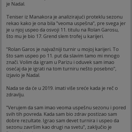
je Nadal.
Teniser iz Manakora je analizirajući proteklu sezonu
rekao kako je ona bila "veoma uspešna", pre svega jer
je u njoj uspeo da osvoji 11. titulu na Rolan Garosu,
što mu je bio 17. Grend slem trofej u karijeri.
"Rolan Garos je najvažniji turnir u mojoj karijeri. To
što sam uspeo po 11. put da slavim tamo mi mnogo
znači. Volim da igram u Parizu i oduvek sam imao
osećaj da je igrati na tom turniru nešto posebno",
izjavio je Nadal.
Nada se da će u 2019. imati više sreće kada je reč o
zdravlju.
"Verujem da sam imao veoma uspešnu sezonu i pored
svih tih povreda. Kada sam bio zdrav postizao sam
dobre rezultate. Igrao sam devet turnira i uspeo da
sezonu završim kao drugi na svetu", zaključio je