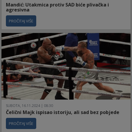
Mandić: Utakmica protiv SAD biće plivačka i
agresivna
PROČITAJ VIŠE
SUBOTA, 16.11.2024 | 08:30
Čelični Majk ispisao istoriju, ali sad bez pobjede
PROČITAJ VIŠE