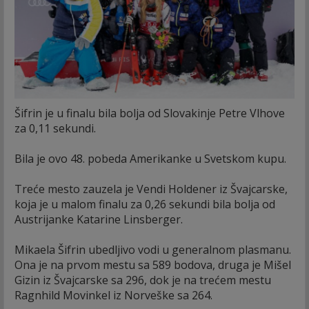
Šifrin je u finalu bila bolja od Slovakinje Petre Vlhove
za 0,11 sekundi.
Bila je ovo 48. pobeda Amerikanke u Svetskom kupu.
Treće mesto zauzela je Vendi Holdener iz Švajcarske,
koja je u malom finalu za 0,26 sekundi bila bolja od
Austrijanke Katarine Linsberger.
Mikaela Šifrin ubedljivo vodi u generalnom plasmanu.
Ona je na prvom mestu sa 589 bodova, druga je Mišel
Gizin iz Švajcarske sa 296, dok je na trećem mestu
Ragnhild Movinkel iz Norveške sa 264.