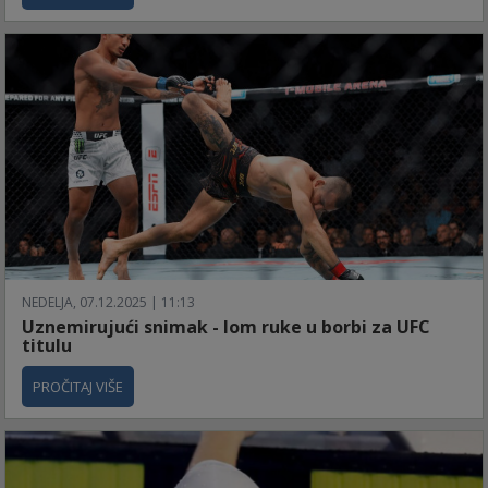
NEDELJA, 07.12.2025 | 11:13
Uznemirujući snimak - lom ruke u borbi za UFC
titulu
PROČITAJ VIŠE